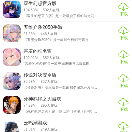
双生幻想官方版
194.53M
502
人在玩
下载
《双生幻想官方版》是一款融合了科幻与奇幻...
五维介质2050手游
81.88M
446
人在玩
下载
《五维介质2050》是一款融合科幻元素与...
害羞的椎名酱
102.91M
382
人在玩
下载
“害羞的椎名酱”是一款充满趣味与温馨氛围...
传说对决安卓版
85.28M
357
人在玩
下载
《传说对决》安卓版是一款由知名游戏开发商...
死神羁绊之刃游戏
74.99M
295
人在玩
下载
《死神羁绊之刃》是一款以热门动漫《死神》...
云鸣潮游戏
61.51M
249
人在玩