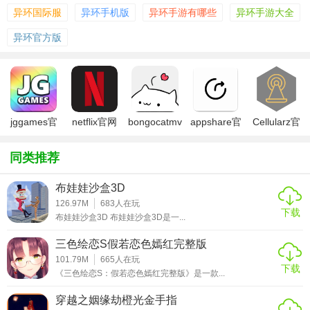
3. 战斗与冒险：玩家将面对各种敌人和挑战，包括机械生
异环国际服
异环手机版
异环手游有哪些
异环手游大全
物、智能AI、以及试图阻止玩家的势力。
异环官方版
4. 收集与升级：在游戏中，玩家可以收集各种道具和资源，
用于升级角色能力、解锁新技能和装备。
【异环官网版功能】
jggames官
netflix官网
bongocatmver
appshare官
Cellularz官
1. 自由探索：玩家可以自由地在游戏世界中移动，不受限制
网版
版
官网版
网版
网版
地探索每个角落。
同类推荐
2. 实时战斗系统：游戏采用实时战斗系统，玩家需要即时操
作角色进行战斗。
布娃娃沙盒3D
126.97M
683
人在玩
3. 多人合作模式：支持多人在线合作，玩家可以与朋友一起
下载
布娃娃沙盒3D 布娃娃沙盒3D是一...
完成任务和挑战。
三色绘恋S假若恋色嫣红完整版
4. 动态天气系统：游戏中的天气会随时间变化，影响玩家的
101.79M
665
人在玩
下载
《三色绘恋S：假若恋色嫣红完整版》是一款...
行动和谜题的解法。
穿越之姻缘劫橙光金手指
【异环官网版攻略】