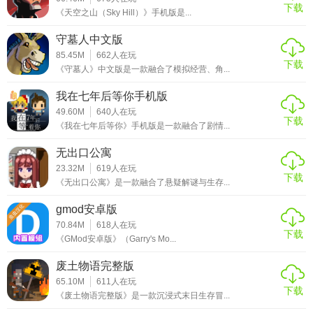
下载
《天空之山（Sky Hill）》手机版是...
守墓人中文版
85.45M
662
人在玩
下载
《守墓人》中文版是一款融合了模拟经营、角...
我在七年后等你手机版
49.60M
640
人在玩
下载
《我在七年后等你》手机版是一款融合了剧情...
无出口公寓
23.32M
619
人在玩
下载
《无出口公寓》是一款融合了悬疑解谜与生存...
gmod安卓版
70.84M
618
人在玩
下载
《GMod安卓版》（Garry's Mo...
废土物语完整版
65.10M
611
人在玩
下载
《废土物语完整版》是一款沉浸式末日生存冒...