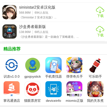
2. 多样谜题：谜题设计巧妙多样，保证玩家长时间的游戏兴
sinisistar2安卓汉化版
趣。
568.98M
694
人在玩
下载
3. 恐怖体验：结合音效和画面，为玩家带来极致的恐怖体
《Sinisistar 2 安卓汉化版》...
验。
沙盒勇者最新版
4. 内置菜单辅助：降低游戏难度，让玩家在享受恐怖的同
138.96M
685
人在玩
下载
《沙盒勇者最新版》是一款融合了策略建造、...
时，也能获得更好的游戏体验。
【恐怖公园1内置菜单版点评】
精品推荐
恐怖公园1内置菜单版是一款集恐怖与解谜于一体的优秀游
戏，其精美的画面和逼真的音效为玩家营造了极佳的沉浸
感。内置菜单的加入使得游戏更加易于上手，适合喜欢挑战
但又害怕难度过高的玩家。同时，丰富的剧情和多样的谜题
识农v1.0.0
gpsjoystick
手机查找器
弹弹奇兵手
可乐助手
官方
app
游免费版
5.26版本
也保证了游戏的可玩性和趣味性。无论是恐怖爱好者还是解
谜游戏迷，都能在这款游戏中找到乐趣。
掌讯通酒店
猫眼票房官
deviceinfo
miomio正版
我的关东煮
管理软件
方版
官方版
下载最新
小铺免费版