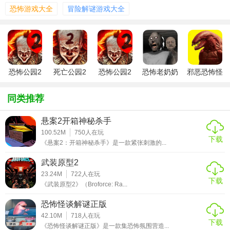
恐怖游戏大全
冒险解谜游戏大全
【恐怖公园1内置菜单版功能】
恐怖公园2
死亡公园2
恐怖公园2
恐怖老奶奶
邪恶恐怖怪
1. 内置菜单：提供多种辅助功能，如直接完成谜题、无限生
中文内置菜
内置辅助菜
内置功能版
二中文内置
兽3内置菜
命等，降低游戏难度。
单版
单版
菜单版
单版
同类推荐
2. 保存进度：支持自动保存游戏进度，随时中断或继续游
悬案2开箱神秘杀手
戏。
100.52M
750
人在玩
下载
《悬案2：开箱神秘杀手》是一款紧张刺激的...
3. 精美画面：采用高清画质和逼真的音效，营造身临其境的
恐怖氛围。
武装原型2
23.24M
722
人在玩
【恐怖公园1内置菜单版优势】
下载
《武装原型2》（Broforce: Ra...
1. 丰富剧情：游戏拥有扣人心弦的故事情节，让玩家沉浸在
恐怖怪谈解谜正版
恐怖的世界中。
42.10M
718
人在玩
下载
《恐怖怪谈解谜正版》是一款集恐怖氛围营造...