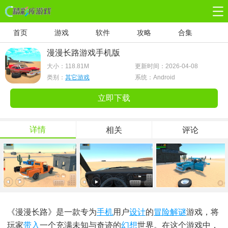
首页
游戏
软件
攻略
合集
漫漫长路游戏手机版
大小：
118.81M
更新时间：2026-04-08
类别：
其它游戏
系统：Android
立即下载
详情
相关
评论
《漫漫长路》是一款专为
手机
用户
设计
的
冒险解谜
游戏，将
玩家
带入
一个充满未知与奇迹的
幻想
世界。在这个游戏中，