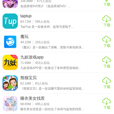
106.98M
675
人在玩
下载
血战英雄5v5简介 《血战英雄5v5》...
taptup
83.71M
595
人在玩
下载
TapTup 是一款集休闲、益智与冒险于...
魔玩
44.22M
103
人在玩
下载
《魔玩》是一款融合了策略、冒险与角色扮演...
九妖游戏app
71.69M
453
人在玩
下载
九妖游戏APP是一款集合了多种类型游戏的...
熊猫宝贝
62.10M
83
人在玩
下载
《熊猫宝贝》是一款温馨可爱的休闲益智游戏...
睡衣美女找茬
68.65M
495
人在玩
下载
睡衣美女找茬是一款结合了休闲与益智的找茬...