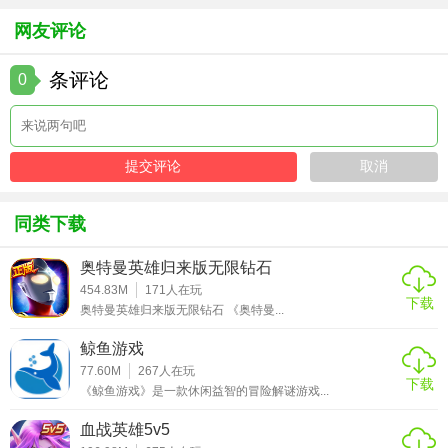
的游戏内容吸引了大量玩家。它不仅仅是一款简单的冒险游
mod版
网友评论
戏，更是一次关于勇气、智慧与探索的旅程。无论是画面表
现、游戏机制还是情感渲染，都展现出了极高的水准，值得
条评论
0
一试。
同类下载
奥特曼英雄归来版无限钻石
454.83M
171
人在玩
下载
奥特曼英雄归来版无限钻石 《奥特曼...
鲸鱼游戏
77.60M
267
人在玩
下载
《鲸鱼游戏》是一款休闲益智的冒险解谜游戏...
血战英雄5v5