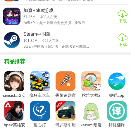
5. 目标达成：完成主线任务或支线任务，推动故事进展，解
加查+plus游戏
锁新的章节。
57.35M
408
人在玩
下载
加查+Plus是一款融合角色扮演、换装养...
【漫漫长路游戏手机版技巧】
Steam中国版
1. 观察环境：仔细观察周围环境，许多谜题的关键线索就隐
101.85M
652
人在玩
藏在其中。
下载
Steam中国版（暂定名，正式名称可能随...
2. 对话技巧：与NPC对话时，注意选择能引发更多对话选项
精品推荐
的回复，以获取更多信息。
3. 合理利用资源：合理分配和管理资源，避免浪费，在关键
时刻发挥重要作用。
4. 耐心探索：不要急于求成，耐心探索每个角落，可能会发
sinisistar2安
疯狂车吃车
香葱追剧官
挖坑大师2
妮媌app
现意想不到的惊喜。
卓汉化版
3中文版
方最新版
【漫漫长路游戏手机版点评】
《漫漫长路》以其独特的艺术风格、引人入胜的剧情和丰富
Apex英雄安
暖心灯
俄罗斯军用
kazumi动漫
轩优翻译
卓下载
卡车模拟器
官方下载