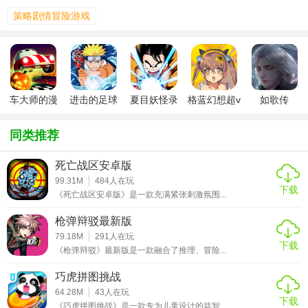
策略剧情冒险游戏
车大师的漫
进击的足球
夏目妖怪录
格蓝幻想超v
如歌传
漫长路
360版
礼包版
版
【漫漫长路游戏手机版玩法】
同类推荐
1. 角色移动：通过虚拟摇杆或触摸屏幕控制角色移动，探索
死亡战区安卓版
地图上的各个地点。
99.31M
484
人在玩
下载
《死亡战区安卓版》是一款充满紧张刺激氛围...
2. 交互与对话：与遇到的NPC进行对话，获取任务线索或物
枪弹辩驳最新版
品，推动剧情发展。
79.18M
291
人在玩
下载
3. 解谜挑战：在特定的场景中解决谜题，获取关键道具或解
《枪弹辩驳》最新版是一款融合了推理、冒险...
锁新的区域。
巧虎拼图挑战
4. 资源管理：收集资源，制作工具或装备，提升角色能力。
64.28M
43
人在玩
下载
《巧虎拼图挑战》是一款专为儿童设计的益智...