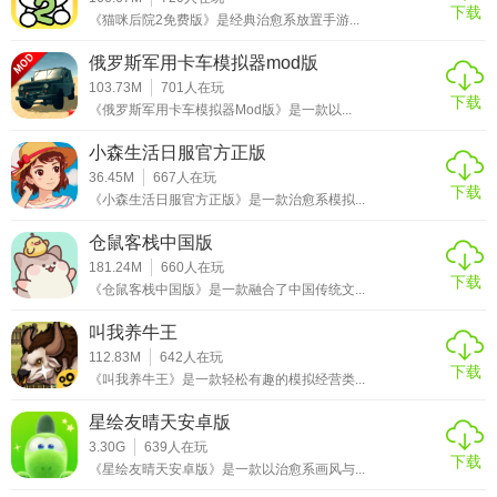
下载
《猫咪后院2免费版》是经典治愈系放置手游...
俄罗斯军用卡车模拟器mod版
103.73M
701
人在玩
下载
《俄罗斯军用卡车模拟器Mod版》是一款以...
小森生活日服官方正版
36.45M
667
人在玩
下载
《小森生活日服官方正版》是一款治愈系模拟...
仓鼠客栈中国版
181.24M
660
人在玩
下载
《仓鼠客栈中国版》是一款融合了中国传统文...
叫我养牛王
112.83M
642
人在玩
下载
《叫我养牛王》是一款轻松有趣的模拟经营类...
星绘友晴天安卓版
3.30G
639
人在玩
下载
《星绘友晴天安卓版》是一款以治愈系画风与...