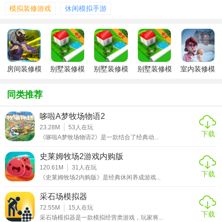
果等都非常真实，提升了游戏的沉浸感。
模拟装修游戏
休闲模拟手游
4. 多任务系统：玩家可以同时接受多个装修项目，体验忙碌
而充实的室内设计师生活。
【装修模拟器2玩法】
房间装修模
别墅装修模
别墅装修模
别墅装修模
室内装修模
1. 接受任务：玩家可以在游戏的主界面中接受各种装修任
拟器
拟器2026
拟器游戏
拟器
拟手游
务，每个任务都有不同的要求和奖励。
同类推荐
2. 设计布局：进入设计界面后，玩家可以自由摆放家具，调
哆啦A梦牧场物语2
整角度和大小，设计房间的整体布局。
23.28M
53
人在玩
下载
《哆啦A梦牧场物语2》是一款结合了经典动...
3. 选择材料：游戏提供了多种装修材料供玩家选择，每种材
料都有不同的外观和属性。
史莱姆牧场2游戏内购版
120.61M
31
人在玩
4. 装饰细节：玩家可以添加各种装饰品，如画作、摆件等，
下载
《史莱姆牧场2内购版》是经典休闲养成游戏...
为房间增添更多细节和个性。
采石场模拟器
5. 完成验收：设计完成后，玩家需要等待客户验收，根据客
72.55M
15
人在玩
下载
户的反馈进行改进或获得奖励。
采石场模拟器是一款模拟经营类游戏，玩家将...