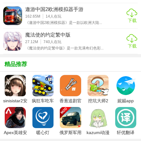
【装修模拟器2优势】
遨游中国2欧洲模拟器手游
162.65M
14
人在玩
下载
1. 简单易上手：游戏操作简洁明了，即使是新手也能快速掌
《遨游中国2欧洲模拟器》是一款以欧洲大陆...
握。
魔法使的约定繁中版
2. 高度自由：玩家在设计中拥有极高的自由度，可以尽情发
27.12M
740
人在玩
下载
《魔法使的约定繁中版》是一款充满奇幻色彩...
挥创意。
3. 丰富的奖励系统：完成任务可以获得大量奖励，包括金
精品推荐
币、材料和设计灵感等。
【装修模拟器2推荐】
如果你喜欢模拟经营和创意设计类游戏，那么装修模拟器2绝
sinisistar2安
疯狂车吃车
香葱追剧官
挖坑大师2
妮媌app
对是一个不容错过的选择。它不仅能让玩家体验到室内设计
卓汉化版
3中文版
方最新版
的乐趣，还能提升玩家的设计能力和创造力。快来加入我
们，成为一名出色的室内设计师吧！
Apex英雄安
暖心灯
俄罗斯军用
kazumi动漫
轩优翻译
卓下载
卡车模拟器
官方下载