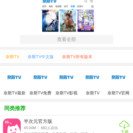
查看全部
奈斯TV
奈斯TV中文版
奈斯TV所有版本
奈斯TV最新
奈斯TV免费
奈斯TV影视
奈斯TV
奈斯TV官网
版2026
版
app
【奈斯TV去广告版技巧】
同类推荐
1. 快速搜索：通过首页的搜索框，可以快速找到想要观看的
节目。
半次元官方版
45.04M
682
人在玩
2. 筛选与排序：利用筛选功能，根据个人喜好选择类型、地
下载