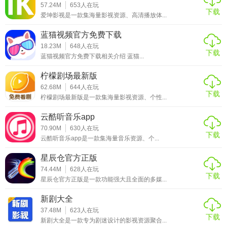
57.24M
653
人在玩
及流畅的操作体验，赢得了众多用户的喜爱。相比其他流媒
下载
爱坤影视是一款集海量影视资源、高清播放体...
体应用，该版本在去除广告的同时，保留了核心功能并进行
了优化，使得用户能够更专注于享受影视内容本身。对于追
蓝猫视频官方免费下载
求高质量观影体验的用户而言，奈斯TV去广告版是一个值得
18.23M
648
人在玩
下载
蓝猫视频官方免费下载相关介绍 蓝猫...
尝试的选择。
柠檬剧场最新版
62.68M
644
人在玩
下载
柠檬剧场最新版是一款集海量影视资源、个性...
云酷听音乐app
70.90M
630
人在玩
下载
云酷听音乐app是一款集海量音乐资源、个...
星辰仓官方正版
74.44M
628
人在玩
下载
星辰仓官方正版是一款功能强大且全面的多媒...
新剧大全
37.48M
623
人在玩
下载
新剧大全是一款专为剧迷设计的影视资源聚合...