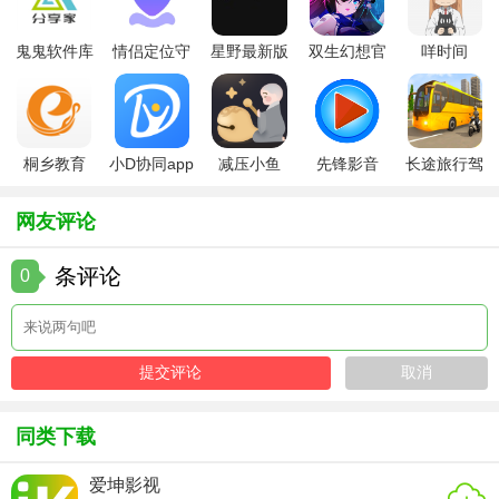
5. 简洁界面：界面设计简洁明了，操作便捷。
鬼鬼软件库
情侣定位守
星野最新版
双生幻想官
咩时间
【奈斯TV去广告版用法】
最新版
护软件
方版
1. 下载安装：从官方渠道下载奈斯TV去广告版安装包，完成
安装后打开应用。
桐乡教育
小D协同app
减压小鱼
先锋影音
长途旅行驾
2. 注册登录：可选择手机号注册或第三方账号登录，完成账
app手机版
全新版
app
app最新版
驶中文版
户创建。
网友评论
3. 浏览内容：进入首页，浏览推荐或搜索想要观看的节目。
条评论
0
4. 播放与设置：点击节目封面进入播放页面，调整画质、音
量等设置，开始观看。
5. 离线下载：选择支持下载的节目，点击“下载”按钮进行离线
缓存。
同类下载
【奈斯TV去广告版测评】
奈斯TV去广告版以其无广告的观看体验、丰富的影视资源以
爱坤影视