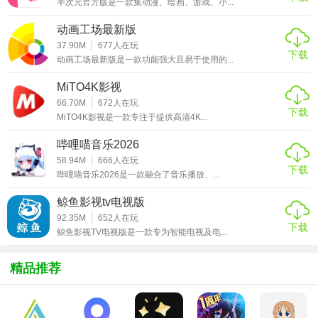
半次元官方版是一款集动漫、绘画、游戏、小...
区、上映时间等条件进行节目筛选；同时支持按评分、热度
动画工场最新版
排序。
37.90M
677
人在玩
下载
3. 多源切换：遇到播放问题时，可尝试切换播放源，以获得
动画工场最新版是一款功能强大且易于使用的...
更稳定的播放效果。
MiTO4K影视
4. 离线下载：支持将喜欢的节目下载至本地，随时离线观
66.70M
672
人在玩
下载
MiTO4K影视是一款专注于提供高清4K...
看。
哔哩喵音乐2026
【奈斯TV去广告版亮点】
58.94M
666
人在玩
下载
哔哩喵音乐2026是一款融合了音乐播放、...
1. 无广告观看：彻底消除视频播放前的广告，提升观看体
验。
鲸鱼影视tv电视版
92.35M
652
人在玩
2. 丰富资源：涵盖国内外热门影视资源，持续更新。
下载
鲸鱼影视TV电视版是一款专为智能电视及电...
3. 高清画质：提供高清、超清等多种画质选择，适应不同网
精品推荐
络环境。
4. 智能推荐：根据用户观看习惯，智能推送个性化内容。