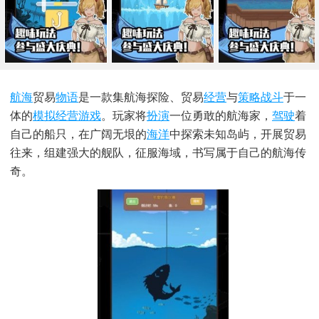
航海
贸易
物语
是一款集航海探险、贸易
经营
与
策略战斗
于一
体的
模拟经营游戏
。玩家将
扮演
一位勇敢的航海家，
驾驶
着
自己的船只，在广阔无垠的
海洋
中探索未知岛屿，开展贸易
往来，组建强大的舰队，征服海域，书写属于自己的航海传
奇。