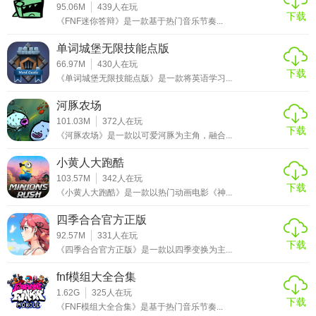
95.06M
439
人在玩
下载
《FNF迷你答辩》是一款基于热门音乐节奏...
单词城堡无限技能点版
66.97M
430
人在玩
下载
《单词城堡无限技能点版》是一款将英语学习...
河豚农场
101.03M
372
人在玩
下载
《河豚农场》是一款以可爱河豚为主角，融合...
小黄人大跑酷
103.57M
342
人在玩
下载
《小黄人大跑酷》是一款以热门动画电影《神...
四季合合官方正版
92.57M
331
人在玩
下载
《四季合合官方正版》是一款以四季变换为主...
fnf模组大全合集
1.62G
325
人在玩
下载
《FNF模组大全合集》是基于热门音乐节奏...