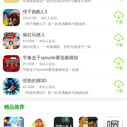
答题抢福袋是一款结合知识问答与趣味互动的...
5. 科技研发：研究新技术，如航海图制作、船只强化、贸易
愣子跑酷1.3
路线优化等，提升整体实力。
264.57M
467
人在玩
下载
《愣子跑酷1.3》是一款充满趣味与挑战的...
【航海贸易物语游戏功能】
疯狂玩梗人
1. 自动航行：设定目的地后，船只可自动航行至指定港口，
64.65M
466
人在玩
减少操作负担。
下载
疯狂玩梗人：一款集幽默、创意与挑战于一体...
2. 事件系统：随机触发各种事件，如宝藏发现、海盗袭击、
节奏盒子sprunki番茄酱模组
外交谈判等，增加游戏趣味性和不确定性。
25.93M
464
人在玩
下载
节奏盒子Sprunki番茄酱模组是一款基...
3. 社交互动：与其他玩家建立联盟，共同对抗敌人，分享资
愤怒的脚3D
源，协同完成大型任务。
42.43M
450
人在玩
下载
【航海贸易物语游戏攻略】
《愤怒的脚3D》是一款充满趣味与挑战的休...
1. 初期发展：优先完成新手任务，快速积累基础资源和金
精品推荐
币，用于船只升级和首次舰队扩建。
2. 贸易策略：关注市场动态，低价买入高价卖出，利用长途