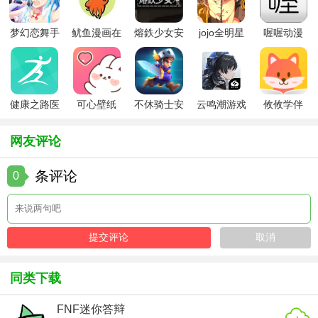
贸易快速积累财富。
梦幻恋舞手
鱿鱼漫画在
熔鉄少女安
jojo全明星
喔喔动漫
3. 舰队布局：根据敌人类型和战斗需求调整舰队构成，平衡
游
线版
卓版
大乱斗全人
火力、速度和防御。
物
4. 科技优先度：初期重点研究船只速度和耐久提升，中期转
向武器研发和贸易效率提升。
健康之路医
可心壁纸
不休骑士安
云鸣潮游戏
攸攸学伴
务版
app手机版
卓版
【航海贸易物语游戏推荐】
网友评论
对于喜欢策略经营与航海探险的玩家来说，《航海贸易物
条评论
0
语》是一款不可多得的游戏佳作。它不仅提供了丰富的玩法
和深度的策略性，还融入了角色扮演和社交元素，让每一次
航行都充满未知与惊喜。无论是单人探索还是多人合作，都
能在这片海域中找到属于自己的乐趣。
同类下载
FNF迷你答辩