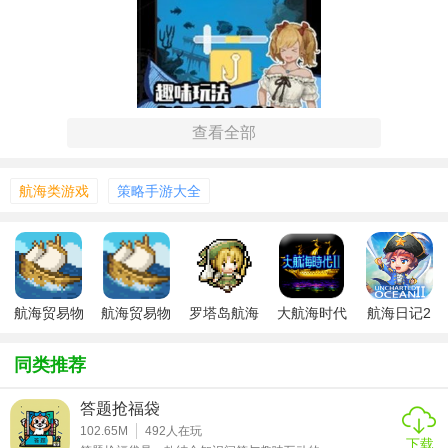
查看全部
【航海贸易物语游戏用法】
航海类游戏
策略手游大全
1. 探索岛屿：使用地图功能寻找并解锁新岛屿，每个岛屿都
有独特的资源和特产。
2. 贸易经营：在港口间进行货物买卖，利用价格波动赚取利
润，提升经济实力。
航海贸易物
航海贸易物
罗塔岛航海
大航海时代
航海日记2
语
语手游
贸易记汉化
2高清版
游戏
3. 舰队建设：招募并培养船员，升级船只，解锁更强大的武
版
同类推荐
器和装备。
4. 策略战斗：面对海盗和其他敌对势力，运用战术安排战
答题抢福袋
102.65M
492
人在玩
斗，保护贸易路线和财富安全。
下载