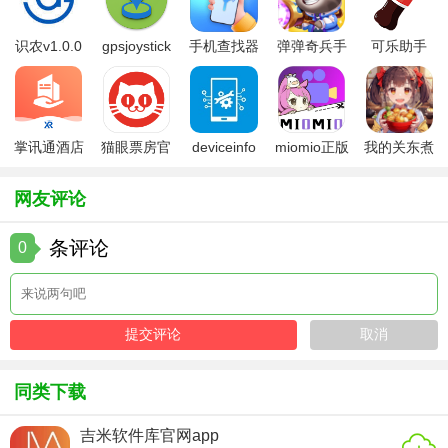
屏幕旋转控制器
识农v1.0.0
gpsjoystick
手机查找器
弹弹奇兵手
可乐助手
App(ScreenRotationControlUltimate)v7.0内容
官方
app
游免费版
5.26版本
1. 基础旋转模式：包括自动、横屏、竖屏、反向横屏、反向
竖屏。
掌讯通酒店
猫眼票房官
deviceinfo
miomio正版
我的关东煮
2. 高级设置：传感器灵敏度调节、特定应用强制旋转设置、
管理软件
方版
官方版
下载最新
小铺免费版
屏幕方向历史记录等。
网友评论
3. 通知栏集成：集成通知栏快捷图标，方便随时调整。
条评论
0
4. 应用管理：管理已安装应用，为它们分配特定的屏幕方
向。
5. 帮助文档：提供详细的使用指南和常见问题解答。
屏幕旋转控制器
同类下载
App(ScreenRotationControlUltimate)v7.0玩法
吉米软件库官网app
1. 日常操作：日常使用中，通过通知栏快捷按钮快速切换屏