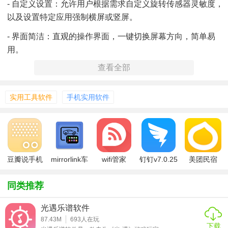
- 自定义设置：允许用户根据需求自定义旋转传感器灵敏度，
以及设置特定应用强制横屏或竖屏。
- 界面简洁：直观的操作界面，一键切换屏幕方向，简单易
用。
查看全部
- 通知栏快捷：在通知栏添加快捷按钮，方便随时调整屏幕方
向。
实用工具软件
手机实用软件
- 无广告：纯净版应用，无广告打扰，使用体验更佳。
豆瓣说手机
mirrorlink车
wifi管家
钉钉v7.0.25
美团民宿
版v7.0.0.7
载appv7.0
2026最新版
2026v7.0.6
V7.0.2安卓
同类推荐
版
光遇乐谱软件
87.43M
693
人在玩
下载