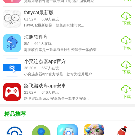
光遇乐谱软件是一款专为《光·遇》游戏玩家...
fattycat最新版
61.52M
689
人在玩
下载
FattyCat最新版是一款集趣味性与实...
海豚软件库
屏幕旋转控制器
8M
664
人在玩
下载
App(ScreenRotationControlUltimate)v7.0技巧
海豚软件库是一款集海量软件资源于一体的综...
小奕连点器app官方
1. 快速切换：通过通知栏快捷按钮，瞬间切换屏幕方向。
38.20M
657
人在玩
下载
2. 长按设置：长按屏幕上的图标可快速访问常用设置。
小奕连点器app官方版是一款专为提升用户...
3. 自定义快捷方式：在应用中设置自定义快捷方式，便于快
路飞游戏库app安卓
速访问特定功能。
21.62M
646
人在玩
下载
路飞游戏库 app 安卓版是一款专为安卓...
4. 批量管理应用：利用应用管理功能，一次性为多个应用设
置屏幕方向偏好。
精品推荐
5. 高级选项：探索“更多”选项，发现更多高级功能和自定义选
项。