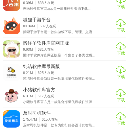
6.39M
638
人在玩
幕方向，适应不同应用场景。
下载
吉米软件库官网app是一款集软件资源下载...
2. 游戏优化：为游戏设置特定的屏幕方向，提升游戏体验。
狐狸手游平台
83.34M
637
人在玩
3. 阅读模式：将屏幕设置为横向，方便阅读电子书或文章。
下载
狐狸手游平台是一款集游戏下载、管理、交流...
4. 视频播放：在观看视频时，根据需要调整屏幕方向为横向
懒洋羊软件库官网正版
或竖向。
9.63M
631
人在玩
下载
懒洋羊软件库官网正版是一个集合了各类优质...
5. 自定义体验：根据个人喜好调整传感器灵敏度，实现更流
畅的屏幕旋转控制。
纯洁软件库最新版
8.21M
625
人在玩
下载
屏幕旋转控制器
纯洁软件库最新版是一款集海量优质软件资源...
App(ScreenRotationControlUltimate)v7.0测评
小猪软件库官方
6.31M
617
人在玩
屏幕旋转控制器（ScreenRotationControlUltimate）v7.0是
下载
小猪软件库官方是一款集合海量优质软件资源...
一款功能强大且易于使用的屏幕旋转管理工具。其丰富的旋
转模式、自定义设置以及简洁直观的操作界面，使得它在同
及时司机软件
类应用中脱颖而出。无论是日常使用、游戏娱乐还是专业工
175.47M
615
人在玩
下载
及时司机软件是一款专为出行服务设计的智能...
作，都能提供极大的便利和灵活性。无广告的设计更是提升