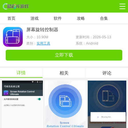
首页
游戏
软件
攻略
合集
屏幕旋转控制器
app(ScreenRotationControlUltimate)v7.0
大小：
10.90M
更新时间：2026-05-13
类别：
实用工具
系统：Android
立即下载
详情
相关
评论