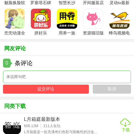
魅脸换脸软
罗塞塔石碑
智慧长沙
开间服装店
灵动tv最新
3. 社区支持：游戏拥有活跃的玩家社区和官方论坛，玩家可
件
安卓版
app
手机版
版本
以分享经验、攻略和心得。
4. 跨平台同步：支持多平台同步，玩家可以在不同设备上无
兜兜动漫全
拼好乐
用券一族
资源猫旧版
蜂鸟视频电
缝切换游戏进度。
集在线播放
视剧全集
5. 公平竞技：PVP竞技模式采用公平竞技机制，确保所有玩
网友评论
家都能获得公正的竞技体验。
条评论
0
白猫计划手游最新版点评
白猫计划手游最新版以其精美的画面、丰富的剧情和多样的
玩法吸引了大量玩家。游戏的策略战斗系统要求玩家在战斗
中不断思考和调整战术，增加了游戏的趣味性和挑战性。此
外，游戏的社交系统和个性化装扮功能也大大增强了玩家的
同类下载
参与感和归属感。总体来说，这是一款值得一试的优质手机
游戏。
L月箱庭最新版本
606.12M
211
人在玩
下载
L月箱庭是一款充满奇幻色彩与策略性的沙盒...