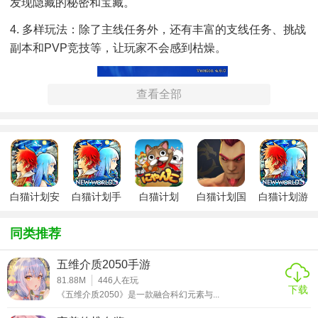
发现隐藏的秘密和宝藏。
4. 多样玩法：除了主线任务外，还有丰富的支线任务、挑战
副本和PVP竞技等，让玩家不会感到枯燥。
查看全部
白猫计划安
白猫计划手
白猫计划
白猫计划国
白猫计划游
卓版
游中文版
服
戏
同类推荐
五维介质2050手游
81.88M
446
人在玩
下载
《五维介质2050》是一款融合科幻元素与...