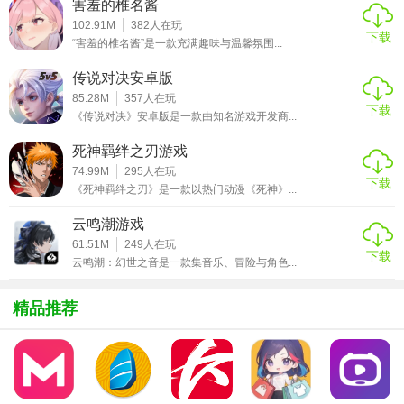
白猫计划手游最新版特色
害羞的椎名酱
102.91M
382
人在玩
下载
1. 策略战斗：玩家需要合理搭配队伍，利用不同角色的技能
“害羞的椎名酱”是一款充满趣味与温馨氛围...
和特点，制定战术，以取得战斗的胜利。
传说对决安卓版
2. 角色养成：玩家可以通过各种方式提升角色的等级和属
85.28M
357
人在玩
下载
《传说对决》安卓版是一款由知名游戏开发商...
性，解锁新的技能和装备。
死神羁绊之刃游戏
3. 社交互动：游戏内置社交系统，玩家可以与其他玩家组
74.99M
295
人在玩
队、交流经验，共同挑战高难度副本。
下载
《死神羁绊之刃》是一款以热门动漫《死神》...
4. 个性化装扮：游戏提供丰富的时装和饰品，玩家可以自定
云鸣潮游戏
义角色的外观，展现个性。
61.51M
249
人在玩
下载
云鸣潮：幻世之音是一款集音乐、冒险与角色...
白猫计划手游最新版优势
精品推荐
1. 流畅操作：游戏优化良好，操作流畅，即使在移动设备上
也能获得良好的游戏体验。
2. 持续更新：开发团队不断推出新的内容和活动，保持游戏
的新鲜感和挑战性。