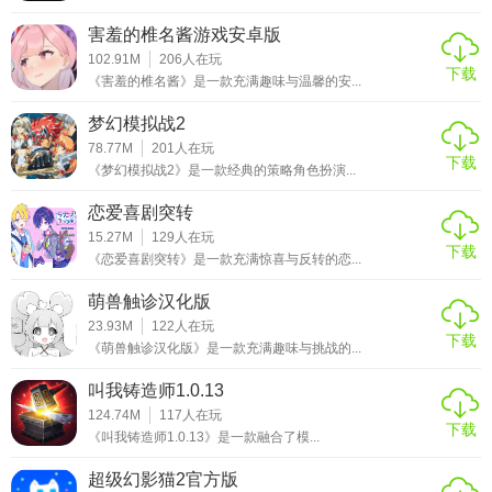
害羞的椎名酱游戏安卓版
102.91M
206
人在玩
下载
《害羞的椎名酱》是一款充满趣味与温馨的安...
梦幻模拟战2
78.77M
201
人在玩
下载
《梦幻模拟战2》是一款经典的策略角色扮演...
恋爱喜剧突转
15.27M
129
人在玩
下载
《恋爱喜剧突转》是一款充满惊喜与反转的恋...
萌兽触诊汉化版
23.93M
122
人在玩
下载
《萌兽触诊汉化版》是一款充满趣味与挑战的...
叫我铸造师1.0.13
124.74M
117
人在玩
下载
《叫我铸造师1.0.13》是一款融合了模...
超级幻影猫2官方版