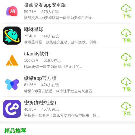
微甜交友app安卓版
看，同时提供成绩变化趋势图，帮助家长了解孩子学习状
59.71M
575
人在玩
况。
下载
微甜交友app安卓版是一款专为安卓用户设...
3. 日程同步：学生可通过校通网查看课程表，并与个人日历
咻咻星球
同步，方便安排日常学习和活动时间。
75.40M
544
人在玩
下载
咻咻星球是一款集社交互动、趣味游戏、创意...
4. 互动交流：内置论坛和私信功能，便于家长与教师、家长
与家长之间的沟通交流，分享教育心得。
t-family软件
100.02M
516
人在玩
5. 资源分享：教师可上传教学资料、推荐书籍或视频，供学
下载
t-family是一款专为家庭用户设计的...
生预习和复习使用。
缘缘app官方版
【校通网亮点】
61.36M
474
人在玩
下载
缘缘App官方版是一款专注于社交与兴趣匹...
1. 个性化设置：支持用户自定义个人主页，展示个人简介、
密折(加密社交)
联系方式及教育理念等，增强个性化体验。
40.35M
457
人在玩
下载
密折是一款专注于加密社交的创新型应用，旨...
2. 数据安全：采用高级加密技术保护用户数据安全，确保信
息传输与存储的安全性。
精品推荐