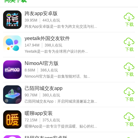
的流程，还极大地促进了家校之间的沟通与协作。无论是对
跨友app安卓版
于提升教学效率，还是加强家庭与学校的联系，校通网都是
39.95M
443
人在玩
一个值得推荐的优秀平台。
下载
跨友App安卓版是一款专为跨文化交流与社...
yeetalk外国交友软件
147.94M
398
人在玩
下载
Yeetalk是一款专为全球用户设计的外...
NimooAI官方版
8.68M
386
人在玩
下载
NimooAI官方版是一款集智能对话、知...
己陌同城交友app
90.76M
380
人在玩
下载
己陌同城交友App：开启同城浪漫邂逅之旅...
暖聊app安装
72.15M
375
人在玩
下载
暖聊App是一款专注于提供温暖、贴心的社...