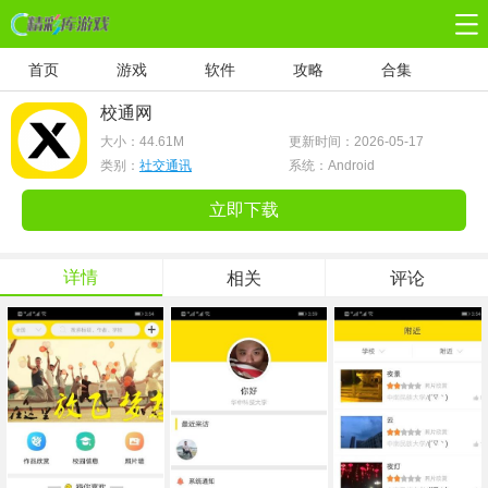
首页
游戏
软件
攻略
合集
校通网
大小：
44.61M
更新时间：2026-05-17
类别：
社交通讯
系统：Android
立即下载
详情
相关
评论