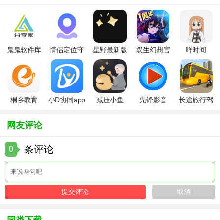
3. 多平台支持：适配多种操作系统与设备，无论是iOS、
Android还是Windows，都能流畅使用。
【校通网玩法】
鬼鬼软件库
情侣定位守
星野最新版
双生幻想官
咩时间
1. 创建班级群：教师登录后，可创建班级群，邀请学生及家
最新版
护软件
方版
长加入，便于统一管理班级信息。
2. 布置作业：在“作业”模块中，教师能发布详细作业内容、截
止时间，并设置是否允许家长查看。
桐乡教育
小D协同app
减压小鱼
先锋影音
长途旅行驾
app手机版
全新版
app
app最新版
驶中文版
3. 查看报告：系统生成的学习报告，包括作业完成情况、成
网友评论
绩变化等，可帮助师生及家长全面了解学习进展。
条评论
0
4. 参与讨论：在论坛或班级群内积极参与讨论，分享教育资
源，增进家校互动。
【校通网测评】
校通网以其全面的功能、便捷的操作和高效的信息传递方
式，得到了广大师生及家长的认可。它不仅简化了教育管理
同类下载