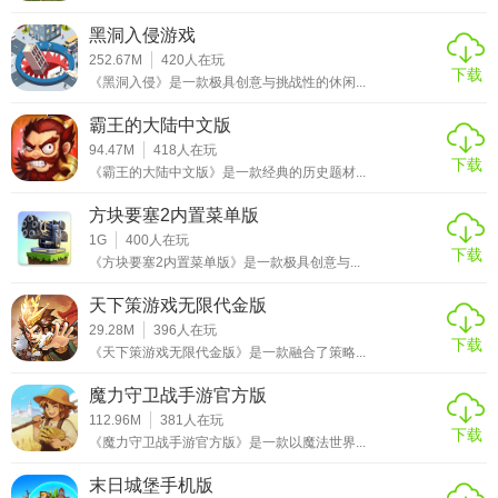
加丰富和多元的游戏体验。无论是想要重温经典，还是探索
黑洞入侵游戏
新故事，这款游戏都能满足你的需求。
252.67M
420
人在玩
下载
《黑洞入侵》是一款极具创意与挑战性的休闲...
霸王的大陆中文版
94.47M
418
人在玩
下载
《霸王的大陆中文版》是一款经典的历史题材...
方块要塞2内置菜单版
1G
400
人在玩
下载
《方块要塞2内置菜单版》是一款极具创意与...
天下策游戏无限代金版
29.28M
396
人在玩
下载
《天下策游戏无限代金版》是一款融合了策略...
魔力守卫战手游官方版
112.96M
381
人在玩
下载
《魔力守卫战手游官方版》是一款以魔法世界...
末日城堡手机版