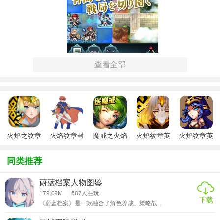
查看全部
【火焰纹章英雄手游安卓正版亮点】
1. 经典战术战斗：还原系列标志性的回合制战斗，玩家需精
心布局，利用角色特性和地形优势取得胜利。
2. 丰富角色阵容：集合了历代《火焰纹章》系列中的经典角
火焰之纹章
火焰纹章封
魔戒之火焰
火焰纹章英
火焰纹章英
色与全新设计角色，每个角色拥有独特的技能和故事背景。
英雄安卓版
印之剑正版
纹章安卓版
雄手游汉化
雄
3. 策略养成系统：通过培养角色、装备升级、技能学习等，
版
同类推荐
提升角色实力，打造个性化战斗团队。
蔚蓝档案人物图鉴
4. 实时多人对战：支持全球玩家实时匹配，参与PvP对战，
179.09M
687
人在玩
考验你的战术布局和即时反应能力。
下载
《蔚蓝档案》是一款融合了角色养成、策略战...
5. 剧情丰富：游戏设有原创剧情及系列作品联动故事，让玩