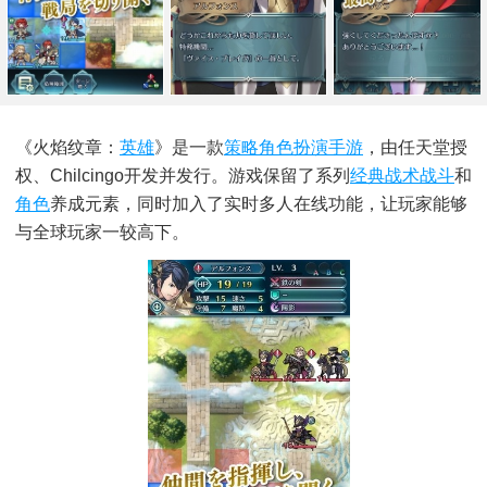
《火焰纹章：
英雄
》是一款
策略角色
扮演
手游
，由任天堂授
权、Chilcingo开发并发行。游戏保留了系列
经典
战术
战斗
和
角色
养成元素，同时加入了实时多人在线功能，让玩家能够
与全球玩家一较高下。