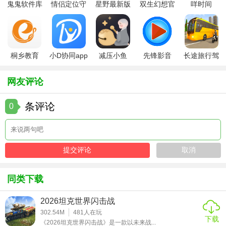
鬼鬼软件库
情侣定位守
星野最新版
双生幻想官
咩时间
1. 官方正版保障：由任天堂授权的正版游戏，保证了游戏的
最新版
护软件
方版
品质和内容与系列作品一致。
2. 全球玩家互动：跨越语言和地域限制，与全球玩家交流战
桐乡教育
小D协同app
减压小鱼
先锋影音
长途旅行驾
术心得，体验多元文化的碰撞。
app手机版
全新版
app
app最新版
驶中文版
3. 持续更新：游戏定期推出新角色、新剧情和新活动，保持
网友评论
游戏内容的新鲜度和长久吸引力。
条评论
0
4. 优化操作：针对移动设备进行了操作优化，即使在小屏幕
上也能流畅操作。
5. 社交功能：内置好友系统、公会系统，方便玩家组队交
流，共同挑战高难度副本。
【火焰纹章英雄手游安卓正版推荐】
同类下载
对于喜爱策略游戏和《火焰纹章》系列的玩家来说，《火焰
2026坦克世界闪击战
纹章：英雄》无疑是不可错过的佳作。它不仅保留了系列的
302.54M
481
人在玩
下载
核心玩法，还加入了创新的多人在线功能，为玩家提供了更
《2026坦克世界闪击战》是一款以未来战...