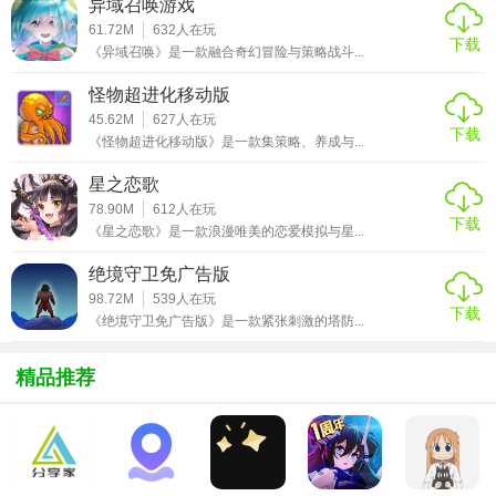
异域召唤游戏
家在享受战斗的同时，也能沉浸在精彩的故事中。
61.72M
632
人在玩
下载
《异域召唤》是一款融合奇幻冒险与策略战斗...
【火焰纹章英雄手游安卓正版过程】
怪物超进化移动版
1. 初入游戏：创建角色后，跟随新手引导了解基本操作和游
45.62M
627
人在玩
下载
《怪物超进化移动版》是一款集策略、养成与...
戏机制。
星之恋歌
2. 探索与战斗：在丰富的地图上探索，与敌人遭遇并展开战
78.90M
612
人在玩
斗，每场战斗后根据表现获得奖励。
下载
《星之恋歌》是一款浪漫唯美的恋爱模拟与星...
3. 角色培养：利用获得的资源提升角色等级、学习新技能、
绝境守卫免广告版
装备武器防具，增强队伍实力。
98.72M
539
人在玩
下载
《绝境守卫免广告版》是一款紧张刺激的塔防...
4. 参与多人对战：达到一定等级后，可参与在线PvP对战，
与其他玩家策略对决。
精品推荐
5. 完成剧情：逐步推进主线剧情，解锁更多章节和隐藏内
容。
【火焰纹章英雄手游安卓正版优势】