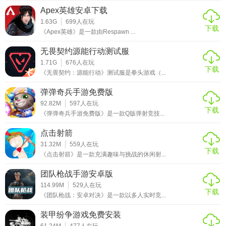
Apex英雄安卓下载
1.63G
699
人在玩
下载
《Apex英雄》是一款由Respawn ...
无畏契约源能行动测试服
1.71G
676
人在玩
下载
《无畏契约：源能行动》测试服是拳头游戏（...
弹弹奇兵手游免费版
92.82M
597
人在玩
下载
《弹弹奇兵手游免费版》是一款Q版弹射竞技...
点击射箭
31.32M
559
人在玩
下载
《点击射箭》是一款充满趣味与挑战的休闲射...
团队枪战手游安卓版
114.99M
529
人在玩
下载
《团队枪战：安卓对决》是一款以多人实时竞...
装甲纷争游戏免费安装