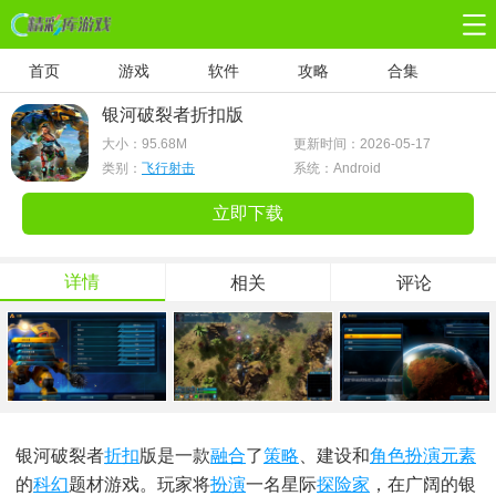
首页
游戏
软件
攻略
合集
银河破裂者折扣版
大小：
95.68M
更新时间：2026-05-17
类别：
飞行射击
系统：Android
立即下载
详情
相关
评论
银河破裂者
折扣
版是一款
融合
了
策略
、建设和
角色扮演
元素
的
科幻
题材游戏。玩家将
扮演
一名星际
探险家
，在广阔的银