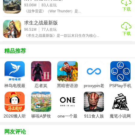
93.06M
83
人在玩
基地的防御力和生产能力。
下载
《战争雷霆》（War Thunder）是...
2. 合理调配资源：在游戏中要时刻关注资源的消耗和储备情
求生之战最新版
况，确保资源的合理分配和使用。
96.51M
77
人在玩
下载
《求生之战最新版》是一款以末日生存为核心...
3. 组建强大的队伍：招募并培养各种外星种族作为盟友，提
升队伍的战斗力和生存能力。
精品推荐
4. 探索未知领域：勇敢探索未知的星球和区域，获取更多的
资源和信息，解锁新的游戏内容。
5. 利用折扣优惠：在游戏中注意收集和使用各种折扣券和优
惠活动，降低游戏成本。
神鸟电视最
忍者岚
黑暗密语游
proxypin老
PSPlay手机
新版
2(NinjaArashi2)
戏中文版
版本
版
【银河破裂者折扣版推荐】
银河破裂者折扣版是一款值得一试的科幻题材游戏，它不仅
提供了丰富的游戏内容和多样的玩法，还通过折扣优惠降低
2026懒人听
哆啦A梦牧
one一个最
911食人族
魔笔小说网
书
场物语2
新版本
最新版
页版入口
了玩家的游戏成本。无论是喜欢策略、建设还是角色扮演的
网友评论
玩家，都能在这款游戏中找到属于自己的乐趣。