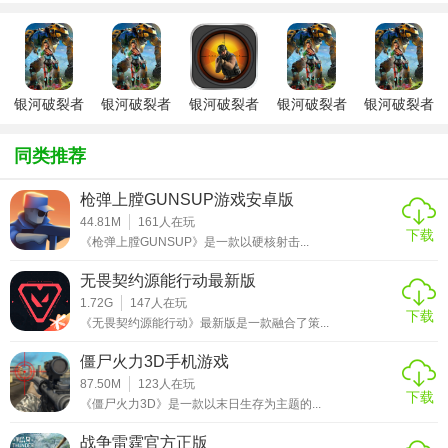
3. 精美细腻的画面：采用先进的3D引擎技术，打造逼真的星
际场景和丰富的角色造型，让玩家身临其境地感受宇宙的浩
瀚与神秘。
【银河破裂者折扣版过程】
银河破裂者
银河破裂者
银河破裂者
银河破裂者
银河破裂者
联机版
手机版
免费版
免安装
1. 初始建设：玩家首先需要在银河中选择一个合适的星球作
同类推荐
为基地，开始建设自己的家园。
枪弹上膛GUNSUP游戏安卓版
2. 资源管理：通过采集、交易和合成等方式获取各种资源，
44.81M
161
人在玩
用于基地建设和装备升级。
下载
《枪弹上膛GUNSUP》是一款以硬核射击...
3. 战斗策略：面对各种外星生物的侵袭，玩家需要制定有效
无畏契约源能行动最新版
的战斗策略，利用不同的武器和战术击败敌人。
1.72G
147
人在玩
下载
《无畏契约源能行动》最新版是一款融合了策...
4. 探索宇宙：随着游戏的深入，玩家可以解锁更多的星球和
区域，发现隐藏的宝藏和秘密。
僵尸火力3D手机游戏
87.50M
123
人在玩
下载
【银河破裂者折扣版攻略】
《僵尸火力3D》是一款以末日生存为主题的...
1. 优先发展基地建设：初期应重点投入资源建设基地，提升
战争雷霆官方正版