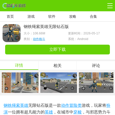
首页
游戏
软件
攻略
合集
钢铁绳索英雄无限钻石版
大小：
106.66M
更新时间：2026-05-17
类别：
动作格斗
系统：Android
立即下载
详情
相关
评论
钢铁
绳索英雄
无限钻石版是一款
动作冒险类
游戏，玩家将
扮
演
一位拥有超凡能力的
英雄
，在城市中
穿梭
，与邪恶势力斗