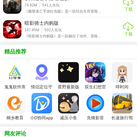
74.92M
541
人在玩
4. 时间挑战：部分关卡设有时间限制，要求玩家在限定时间
下载
《极限逃亡手游红包版》是一款结合生存冒险...
内完成任务或击败敌人。
暗影骑士内购版
5. 多结局设计：根据玩家的选择和行动，游戏故事可能走向
187.85M
532
人在玩
下载
不同的结局。
《暗影骑士内购版》是一款融合了动作、冒险...
【钢铁绳索英雄无限钻石版攻略】
精品推荐
1. 优先完成任务：主线任务提供大量经验和奖励，是提升等
级和获取资源的主要途径。
2. 合理利用技能：熟练掌握并搭配使用各种技能，可以更有
鬼鬼软件库
情侣定位守
星野最新版
双生幻想官
咩时间
效地应对各种敌人。
最新版
护软件
方版
3. 探索隐藏区域：游戏中隐藏着许多宝箱和秘密区域，探索
它们可以获得稀有物品和额外奖励。
桐乡教育
小D协同app
减压小鱼
先锋影音
长途旅行驾
4. 节约资源：钻石是稀缺资源，建议用于购买关键道具或升
app手机版
全新版
app
app最新版
驶中文版
级重要装备，避免无谓消耗。
网友评论