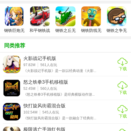
家可以自由探索，发现任务和挑战。
4. 执行任务：游戏提供多种任务，包括主线剧情、支线任务
和随机事件。完成任务可获得奖励和经验值。
钢铁巨炮无
和平钢铁战
钢铁之丘无
钢铁防线无
钢铁之争无
5. 战斗与技能：玩家可以使用各种技能和武器与敌人战斗，
限钻石版
车无限钻石
限钻石版
限钻石版
限钻石版
合理利用环境和道具可以增加战斗效率。
版
同类推荐
6. 升级装备：通过完成任务和击败敌人，玩家可以获得金币
和钻石，用于购买和升级装备。
火影战记手机版
97.82M
561
人在玩
下载
【钢铁绳索英雄无限钻石版玩法】
《火影战记手机版》是一款以经典动漫《火影...
1. 基本操作：通过虚拟摇杆控制角色移动，屏幕上的按钮控
怒之铁拳3手机移植版
52.45M
560
人在玩
制攻击、跳跃、攀爬等动作。
下载
《怒之铁拳3手机移植版》是经典横版动作游...
2. 技能释放：积累能量后，可以释放特殊技能，如飞行、瞬
快打旋风街霸混合版
移、强力攻击等。
102.54M
545
人在玩
下载
《快打旋风街霸混合版》是一款融合了经典街...
3. 互动环境：利用环境中的物体进行互动，如攀爬高楼、荡
过街道、破坏障碍物等。
极限逃亡手游红包版