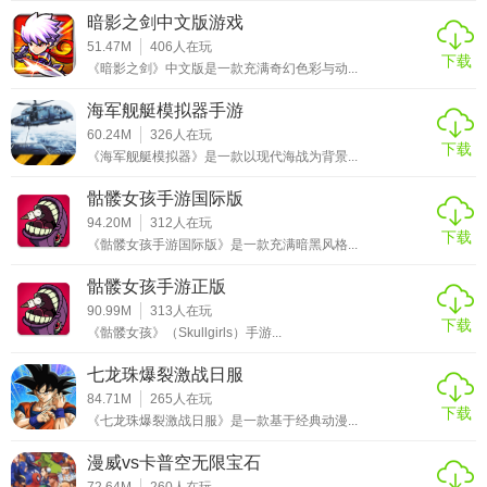
暗影之剑中文版游戏
51.47M
406
人在玩
下载
《暗影之剑》中文版是一款充满奇幻色彩与动...
海军舰艇模拟器手游
60.24M
326
人在玩
下载
《海军舰艇模拟器》是一款以现代海战为背景...
骷髅女孩手游国际版
94.20M
312
人在玩
下载
《骷髅女孩手游国际版》是一款充满暗黑风格...
骷髅女孩手游正版
90.99M
313
人在玩
下载
《骷髅女孩》（Skullgirls）手游...
七龙珠爆裂激战日服
84.71M
265
人在玩
下载
《七龙珠爆裂激战日服》是一款基于经典动漫...
漫威vs卡普空无限宝石
72.64M
260
人在玩