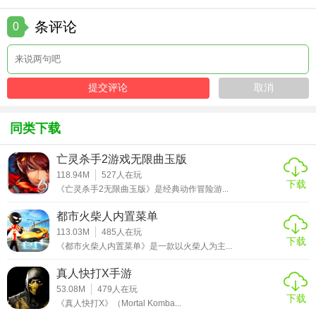
5. 练习操作：熟练掌握操作技巧，提高反应速度和连招效
率，可以大幅提升战斗效率。
条评论
0
【钢铁绳索英雄无限钻石版点评】
钢铁绳索英雄无限钻石版以其独特的艺术风格、丰富的游戏
内容和流畅的操作体验赢得了玩家的喜爱。无限钻石的设定
让玩家可以更自由地探索游戏世界和享受战斗的乐趣。然
同类下载
而，该版本可能存在一些平衡性问题或bug，需要开发者持续
优化和更新。总体来说，这是一款值得一试的动作冒险佳
亡灵杀手2游戏无限曲玉版
作。
118.94M
527
人在玩
下载
《亡灵杀手2无限曲玉版》是经典动作冒险游...
都市火柴人内置菜单
113.03M
485
人在玩
下载
《都市火柴人内置菜单》是一款以火柴人为主...
真人快打X手游
53.08M
479
人在玩
下载
《真人快打X》（Mortal Komba...