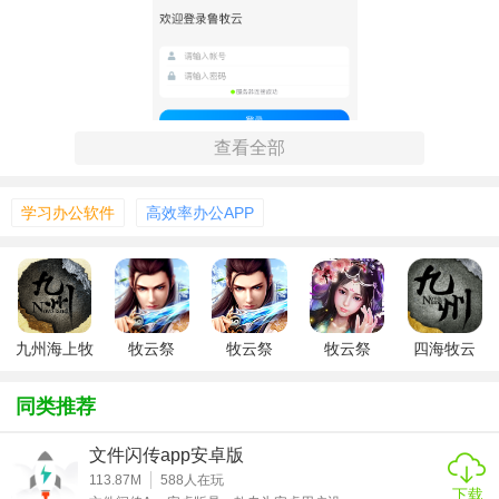
查看全部
学习办公软件
高效率办公APP
九州海上牧
牧云祭
牧云祭
牧云祭
四海牧云
云记
v1.0.4
v2.3.0
【鲁牧云app技巧】
同类推荐
1. 智能预警：设置关键指标阈值，如温度、湿度、饲料量
等，一旦超出范围即自动发送预警通知。
文件闪传app安卓版
113.87M
588
人在玩
2. 数据分析：利用大数据分析功能，生成养殖报告，帮助用
下载