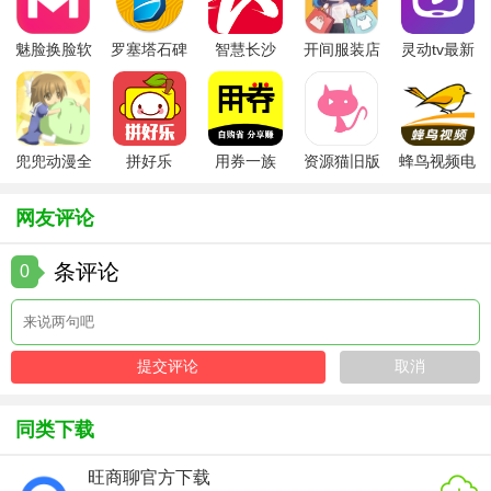
2. 任务管理：创建日常任务（如喂食、清洁、健康检查）并
魅脸换脸软
罗塞塔石碑
智慧长沙
开间服装店
灵动tv最新
设置提醒，确保工作不遗漏。
件
安卓版
app
手机版
版本
3. 学习成长：浏览行业资讯、参加在线培训，不断提升养殖
知识与技能。
兜兜动漫全
拼好乐
用券一族
资源猫旧版
蜂鸟视频电
【鲁牧云app推荐】
集在线播放
视剧全集
网友评论
对于从事畜牧业的生产者而言，鲁牧云app是一个不可多得的
好帮手，它不仅能帮助提升管理效率，还能促进养殖技术的
条评论
0
升级。无论是大型牧场还是小型养殖户，都能从中受益，值
得一试。
同类下载
旺商聊官方下载