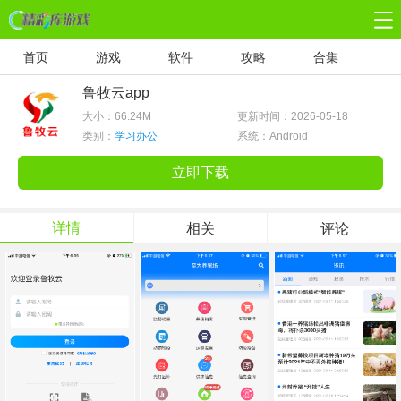
首页
游戏
软件
攻略
合集
鲁牧云app
大小：
66.24M
更新时间：2026-05-18
类别：
学习办公
系统：Android
立即下载
详情
相关
评论