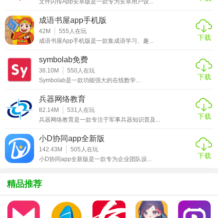
文件闪传App安卓版是一款专为安卓用户设...
户了解养殖效率、成本消耗等关键指标。
成语书屋app手机版
3. 远程操作：支持远程控制喂养设备、查看监控视频等，实
42M
555
人在玩
下载
现智能化管理。
成语书屋App手机版是一款集成语学习、趣...
symbolab免费
【鲁牧云app亮点】
36.10M
550
人在玩
下载
1. 全面管理：覆盖牧场运营的各个方面，从养殖到销售，提
Symbolab是一款功能强大的在线数学...
供一站式解决方案。
兵器网络教育
82.14M
531
人在玩
2. 高效便捷：云端存储与同步，随时随地访问数据，提高工
下载
兵器网络教育是一款专注于军事兵器知识普及...
作效率。
小D协同app全新版
3. 智能分析：基于AI算法的数据分析，提供精准决策支持。
142.43M
505
人在玩
下载
小D协同app全新版是一款专为企业团队设...
4. 安全保障：数据加密传输，保障用户信息安全。
【鲁牧云app玩法】
精品推荐
1. 日常监控：登录鲁牧云app，查看牧场实时情况，包括动物
健康状态、环境参数等。