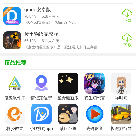
gmod安卓版
70.84M
618
人在玩
下载
《GMod安卓版》（Garry's Mo...
废土物语完整版
65.10M
611
人在玩
下载
《废土物语完整版》是一款沉浸式末日生存冒...
精品推荐
鬼鬼软件库
情侣定位守
星野最新版
双生幻想官
咩时间
最新版
护软件
方版
桐乡教育
小D协同app
减压小鱼
先锋影音
长途旅行驾
app手机版
全新版
app
app最新版
驶中文版