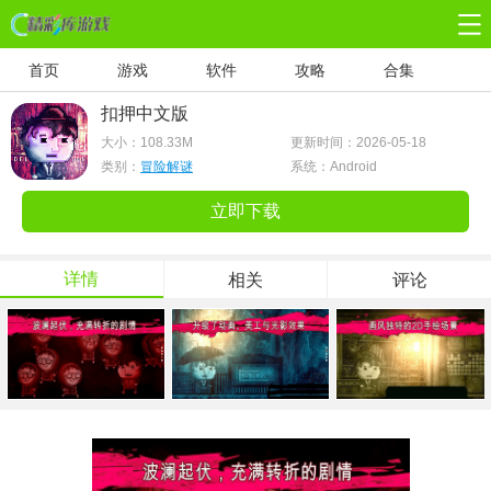
首页
游戏
软件
攻略
合集
扣押中文版
大小：
108.33M
更新时间：2026-05-18
类别：
冒险解谜
系统：Android
立即下载
详情
相关
评论