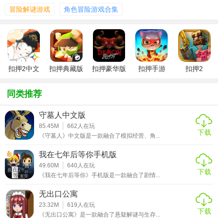
理：合理分配时间，在案件调查与日常生活之间找到平衡。
冒险解谜游戏
角色冒险游戏合集
\n3. 角色成长：通过完成任务提升角色技能，解锁新的调查
手段。\n4. 多线剧情：根据玩家的选择，游戏分为多个分支
剧情，每个结局都截然不同。\n5. 原声音乐：特别邀请知名
音乐人为游戏创作原声音乐，增强沉浸感。\n\n【游戏技
巧】\n1. 细心观察：注意场景中的每一个细节，这些往往是
扣押2中文
扣押典藏版
扣押豪华版
扣押手游
扣押2
版
关键线索。\n2. 巧妙对话：利用对话选项获取更多信息，有
(distraitn2)
时直接询问比旁敲侧击更有效。\n3. 合理分配资源：在有限
同类推荐
的时间内高效利用资源，如调查时间和道具。\n\n【游戏测
守墓人中文版
评】\n《扣押（Detention）》中文版以其独特的时代背景、
85.45M
662
人在玩
扣人心弦的剧情和丰富的游戏功能赢得了玩家们的广泛好
下载
《守墓人》中文版是一款融合了模拟经营、角...
评。游戏不仅在剧情深度上做到了极致，还通过细腻的画面
我在七年后等你手机版
和音效设计让玩家仿佛置身于那个特殊的年代。虽然游戏流
49.60M
640
人在玩
程较长且有一定难度，但其精彩的故事和引人入胜的推理过
下载
《我在七年后等你》手机版是一款融合了剧情...
程绝对值得玩家投入时间和精力去体验。对于喜欢侦探推理
和角色扮演的玩家来说，《扣押》无疑是一款不可错过的佳
无出口公寓
23.32M
619
人在玩
作。
下载
《无出口公寓》是一款融合了悬疑解谜与生存...