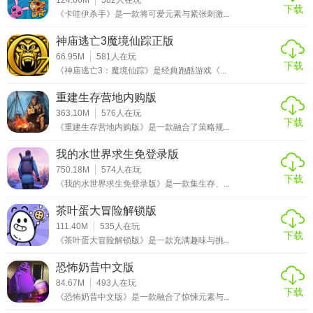
下载
《卡哇伊杀手》是一款将可爱元素与紧张刺激...
神庙逃亡3魔境仙踪正版
66.95M
581
人在玩
下载
《神庙逃亡3：魔境仙踪》是经典跑酷游戏《...
重建生存营地内购版
363.10M
576
人在玩
下载
《重建生存营地内购版》是一款融合了策略规...
我的水世界求生免登录版
750.18M
574
人在玩
下载
《我的水世界求生免登录版》是一款集生存、...
茶叶蛋大冒险解锁版
111.40M
535
人在玩
下载
《茶叶蛋大冒险解锁版》是一款充满趣味与挑...
恐怖奶昔中文版
84.67M
493
人在玩
下载
《恐怖奶昔中文版》是一款融合了惊悚元素与...