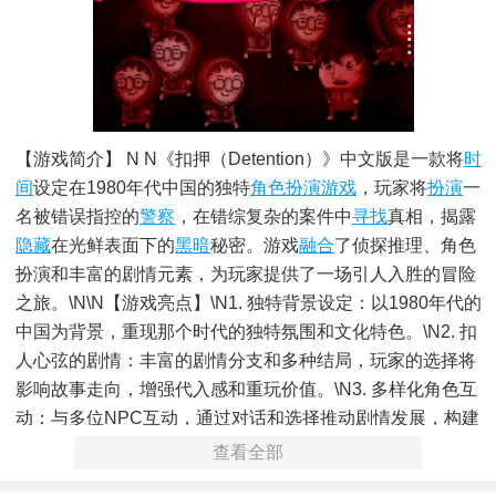
【游戏简介】 N N《扣押（Detention）》中文版是一款将
时
间
设定在1980年代中国的独特
角色扮演游戏
，玩家将
扮演
一
名被错误指控的
警察
，在错综复杂的案件中
寻找
真相，揭露
隐藏
在光鲜表面下的
黑暗
秘密。游戏
融合
了侦探推理、角色
扮演和丰富的剧情元素，为玩家提供了一场引人入胜的冒险
之旅。\n\n【游戏亮点】\n1. 独特背景设定：以1980年代的
中国为背景，重现那个时代的独特氛围和文化特色。\n2. 扣
人心弦的剧情：丰富的剧情分支和多种结局，玩家的选择将
影响故事走向，增强代入感和重玩价值。\n3. 多样化角色互
动：与多位NPC互动，通过对话和选择推动剧情发展，构建
复杂的人际关系网。\n\n【游戏功能】\n1. 调查系统：通过
查看全部
搜集线索、询问证人、解谜等方式推进案件。\n2. 时间管