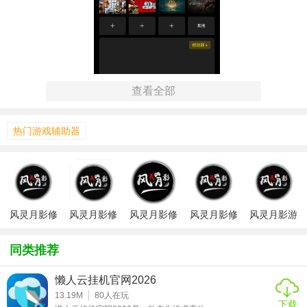
查看全部
热门游戏辅助器
风灵月影修
风灵月影修
风灵月影修
风灵月影修
风灵月影游
改器免费版
改器2026最
改器官方版
改器app官
戏2026
【风灵月影修改器技巧】
本
新版
方
同类推荐
1. 一键修改：用户只需选择所需功能并启动修改器，即可实
现一键修改，无需复杂设置。
懒人云挂机官网2026
13.19M
80
人在玩
2. 多存档支持：支持同一游戏的多个存档修改，满足不同玩
下载