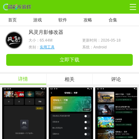
首页
游戏
软件
攻略
合集
风灵月影修改器
大小：
65.44M
更新时间：2026-05-18
类别：
实用工具
系统：Android
立即下载
详情
相关
评论