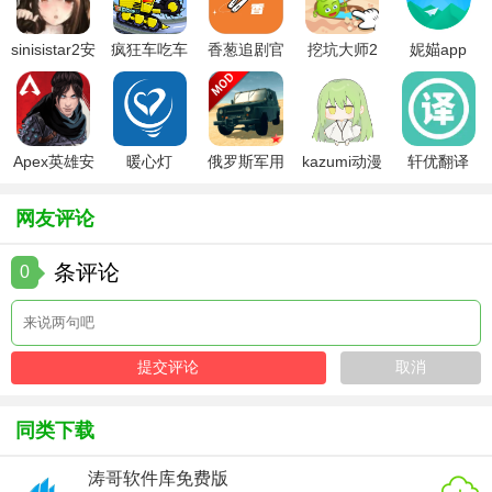
1. 高效便捷：相比手动修改游戏文件或脚本，风灵月影修改
sinisistar2安
疯狂车吃车
香葱追剧官
挖坑大师2
妮媌app
器更高效、更便捷。
卓汉化版
3中文版
方最新版
2. 防封号安全：通过官方认可的安全机制，有效避免账号被
封禁的风险。
Apex英雄安
暖心灯
俄罗斯军用
kazumi动漫
轩优翻译
3. 持续更新：团队持续投入研发，确保软件功能的时效性和
卓下载
卡车模拟器
官方下载
全面性。
mod版
网友评论
4. 用户支持：提供详尽的使用指南和客服支持，帮助用户快
条评论
0
速上手并解决问题。
【风灵月影修改器点评】
风灵月影修改器以其强大的功能、安全稳定的性能以及简单
易用的操作赢得了广大游戏玩家的青睐。无论是新手玩家还
是资深玩家，都能通过这款软件轻松提升游戏体验，享受游
同类下载
戏的乐趣而无需担心安全和稳定性问题。同时，其持续的更
涛哥软件库免费版
新和完善的用户支持也确保了软件的长期可用性和可靠性。