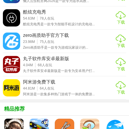
懒人云挂机官网2026是一款专为追求高效...
家的需求。
酷炫充电秀
3. 实时更新：软件团队会定期更新修改器，以支持新发布的
54.63M
78
人在玩
下载
游戏和修复已知问题。
酷炫充电秀是一款专为智能手机设计的充电动...
4. 安全稳定：通过严格的防检测机制，确保修改操作不被游
zero画质助手官方下载
戏官方检测，降低封号风险。
23.98M
75
人在玩
下载
Zero画质助手是一款专为游戏玩家设计的...
【风灵月影修改器亮点】
丸子软件库安卓最新版
4.04M
68
人在玩
1. 广泛支持：覆盖大量热门及经典游戏，持续更新以支持新
下载
丸子软件库安卓最新版是一款专为安卓用户打...
游戏。
阿米游免费下载
2. 简单易用：界面简洁直观，操作简便快捷。
44.81M
64
人在玩
下载
阿米游是一款集多种热门游戏于一体的免费游...
3. 安全稳定：采用先进防检测技术，确保游戏数据安全。
4. 多功能集成：集多种修改功能于一体，满足玩家多样化需
精品推荐
求。
【风灵月影修改器优势】