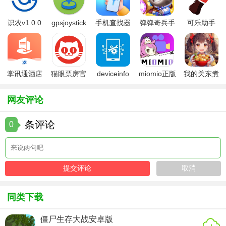
3. 多线并进：同时推进多个任务，以提高效率。
识农v1.0.0
gpsjoystick
手机查找器
弹弹奇兵手
可乐助手
4. 历史知识：了解不同历史时期的文化背景有助于更好地解
官方
app
游免费版
5.26版本
决问题。
5. 存档习惯：定期存档，以防错过重要选择或需要重来。
掌讯通酒店
猫眼票房官
deviceinfo
miomio正版
我的关东煮
【闪回谁是谁测评】
管理软件
方版
官方版
下载最新
小铺免费版
《闪回》以其独特的时间旅行题材和丰富的剧情深受玩家喜
网友评论
爱。游戏结合了策略、冒险和解谜元素，要求玩家在复杂的
条评论
历史背景下做出决策，体验不同的历史结局。画面精美，音
0
效逼真，加之多样的角色和事件，使得每次游戏体验都充满
新鲜感。然而，游戏的某些谜题难度较高，可能需要玩家多
次尝试才能解开。总体而言，《闪回》是一款值得一试的策
略冒险游戏。
同类下载
僵尸生存大战安卓版