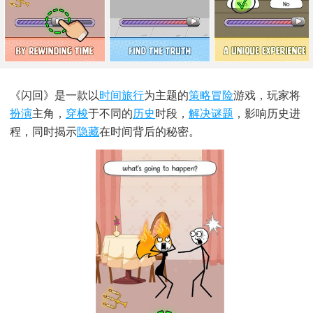
《闪回》是一款以
时间
旅行
为主题的
策略冒险
游戏，玩家将
扮演
主角，
穿梭
于不同的
历史
时段，
解决谜题
，影响历史进
程，同时揭示
隐藏
在时间背后的秘密。