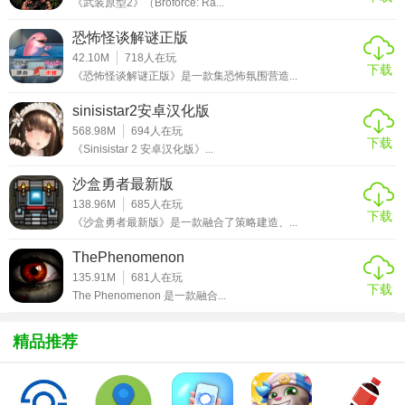
《武装原型2》（Broforce: Ra...
1. 初始选择：游戏开始，玩家选择初始角色和起点时代。
恐怖怪谈解谜正版
2. 探索与发现：在选定时代中自由探索，与NPC互动，触发
42.10M
718
人在玩
下载
各种事件。
《恐怖怪谈解谜正版》是一款集恐怖氛围营造...
3. 任务完成：接受并完成各种主线和支线任务，获取经验值
sinisistar2安卓汉化版
和奖励。
568.98M
694
人在玩
下载
《Sinisistar 2 安卓汉化版》...
4. 历史影响：玩家的选择将直接影响历史走向，某些决策可
沙盒勇者最新版
能导致新的事件或挑战出现。
138.96M
685
人在玩
下载
5. 结局多样化：根据玩家的选择和完成的任务，游戏拥有多
《沙盒勇者最新版》是一款融合了策略建造、...
种结局。
ThePhenomenon
135.91M
681
人在玩
【闪回谁是谁技巧】
下载
The Phenomenon 是一款融合...
1. 慎重选择：与NPC的对话选项需谨慎选择，不同的回答可
精品推荐
能导致不同的后果。
2. 资源优化：合理分配资源，优先升级关键技能和装备。