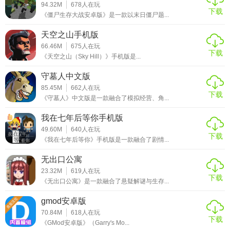
94.32M
678
人在玩
下载
《僵尸生存大战安卓版》是一款以末日僵尸题...
天空之山手机版
66.46M
675
人在玩
下载
《天空之山（Sky Hill）》手机版是...
守墓人中文版
85.45M
662
人在玩
下载
《守墓人》中文版是一款融合了模拟经营、角...
我在七年后等你手机版
49.60M
640
人在玩
下载
《我在七年后等你》手机版是一款融合了剧情...
无出口公寓
23.32M
619
人在玩
下载
《无出口公寓》是一款融合了悬疑解谜与生存...
gmod安卓版
70.84M
618
人在玩
下载
《GMod安卓版》（Garry's Mo...