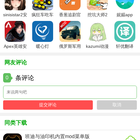
3. 规则解读：遇到新区域时，仔细阅读并理解其规则，避免
sinisistar2安
疯狂车吃车
香葱追剧官
挖坑大师2
妮媌app
盲目行动。
卓汉化版
3中文版
方最新版
4. 角色发展：均衡提升角色各项能力，根据游戏进程适时调
整技能搭配。
Apex英雄安
暖心灯
俄罗斯军用
kazumi动漫
轩优翻译
5. 团队合作：加入或创建公会，与队友共享信息，共同完成
卓下载
卡车模拟器
官方下载
高难度挑战。
mod版
网友评论
【规则怪谈二推荐】
条评论
0
适合喜欢深度剧情、策略规划及角色扮演的玩家。《规则怪
谈二》以其独特的规则系统和丰富的游戏内容，为玩家提供
了一个既刺激又充满挑战的游戏世界。
同类下载
班迪与油印机内置mod菜单版