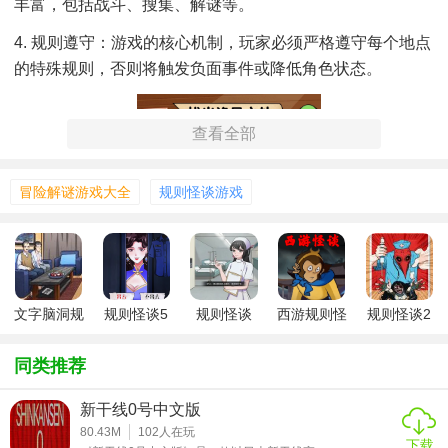
丰富，包括战斗、搜集、解谜等。
4. 规则遵守：游戏的核心机制，玩家必须严格遵守每个地点
的特殊规则，否则将触发负面事件或降低角色状态。
查看全部
冒险解谜游戏大全
规则怪谈游戏
文字脑洞规
规则怪谈5
规则怪谈
西游规则怪
规则怪谈2
则怪谈4
免广告版
谈
游戏无敌脑
洞
同类推荐
新干线0号中文版
80.43M
102
人在玩
下载