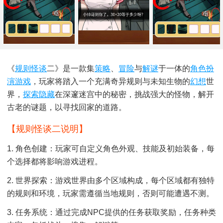
《
规则怪谈
二》是一款集
策略
、
冒险
与
解谜
于一体的
角色扮
演游戏
，玩家将踏入一个充满奇异规则与未知生物的
幻想
世
界，
探索
隐藏
在深邃迷宫中的秘密，挑战强大的怪物，解开
古老的谜题，以寻找回家的道路。
【规则怪谈二说明】
1. 角色创建：玩家可自定义角色外观、技能及初始装备，每
个选择都将影响游戏进程。
2. 世界探索：游戏世界由多个区域构成，每个区域都有独特
的规则和环境，玩家需遵循当地规则，否则可能遭遇不测。
3. 任务系统：通过完成NPC提供的任务获取奖励，任务种类