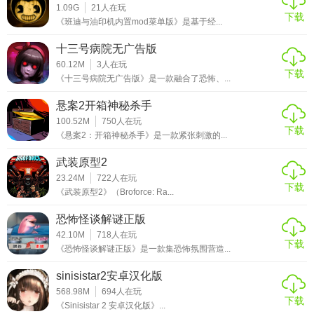
1.09G
21
人在玩
下载
《班迪与油印机内置mod菜单版》是基于经...
十三号病院无广告版
60.12M
3
人在玩
下载
《十三号病院无广告版》是一款融合了恐怖、...
悬案2开箱神秘杀手
100.52M
750
人在玩
下载
《悬案2：开箱神秘杀手》是一款紧张刺激的...
武装原型2
23.24M
722
人在玩
下载
《武装原型2》（Broforce: Ra...
恐怖怪谈解谜正版
42.10M
718
人在玩
下载
《恐怖怪谈解谜正版》是一款集恐怖氛围营造...
sinisistar2安卓汉化版
568.98M
694
人在玩
下载
《Sinisistar 2 安卓汉化版》...