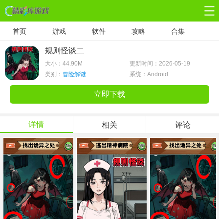
首页
游戏
软件
攻略
合集
规则怪谈二
大小：
44.90M
更新时间：2026-05-19
类别：
冒险解谜
系统：Android
立即下载
详情
相关
评论