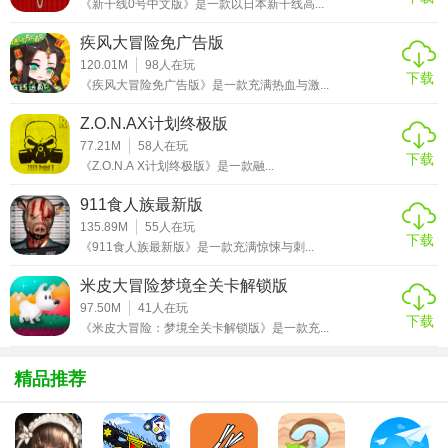
【规则怪谈二功能】
《新干线0号中文版》是一款以日本新干线高...
疾风大冒险免广告版
1. 技能树：玩家可通过升级解锁新的技能，自由搭配组合，
120.01M
98
人在玩
形成个人战斗风格。
下载
《疾风大冒险免广告版》是一款充满热血与激...
2. 装备系统：收集并升级各种装备，提升角色属性，增强战
Z.O.N.AX计划终极版
斗力。
77.21M
58
人在玩
下载
《Z.O.N.A X计划终极版》是一款融...
3. 社交互动：支持多人在线合作，玩家可组队探险，共同对
抗强大敌人。
911食人族最新版
135.89M
55
人在玩
4. 剧情驱动：游戏故事丰富，随着剧情推进，将逐步揭示世
下载
《911食人族最新版》是一款充满惊悚与刺...
界的真相和角色的命运。
米皮大冒险梦境全关卡解锁版
【规则怪谈二攻略】
97.50M
41
人在玩
下载
《米皮大冒险：梦境全关卡解锁版》是一款充...
1. 初入游戏：优先了解新手村规则，快速完成基础任务，积
累资源与经验。
精品推荐
2. 探索策略：利用地图标记重要地点和线索，规划高效探索
路线。