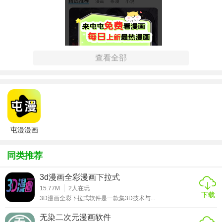
查看全部
屯漫漫画
同类推荐
【屯漫(Tunman)功能】
3d漫画全彩漫画下拉式
1. 海量资源：汇集国内外热门及小众漫画，覆盖多种题材。
15.77M
2
人在玩
下载
2. 智能搜索：支持关键词搜索，快速定位想看的漫画。
3D漫画全彩下拉式软件是一款集3D技术与...
3. 个性化推荐：根据用户喜好，智能推送相似或热门漫画。
无染二次元漫画软件