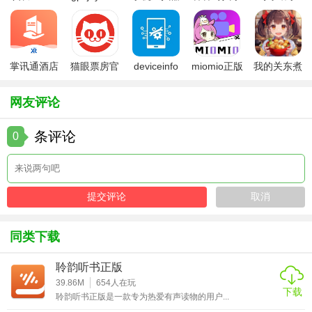
官方
app
游免费版
5.26版本
2. 更新迅速：与各大漫画平台同步更新，确保内容的新鲜
度。
掌讯通酒店
猫眼票房官
deviceinfo
miomio正版
我的关东煮
3. 界面友好：设计简洁直观，操作便捷，适合各年龄段用
管理软件
方版
官方版
下载最新
小铺免费版
户。
网友评论
4. 隐私保护：严格保护用户隐私，确保阅读安全无虞。
条评论
0
5. 兼容性高：支持多种设备，无论是手机、平板还是电脑，
都能流畅使用。
【屯漫(Tunman)测评】
屯漫以其全面的功能、丰富的资源以及人性化的设计，成为
了众多漫画爱好者的首选。无论是对于寻找特定漫画的精准
同类下载
搜索，还是对于日常阅读的便捷体验，屯漫都表现得十分出
聆韵听书正版
色。其社区互动功能更是增加了用户的粘性，使得阅读不再
39.86M
654
人在玩
孤单。总体而言，屯漫是一款值得推荐的漫画阅读与管理工
下载
聆韵听书正版是一款专为热爱有声读物的用户...
具。