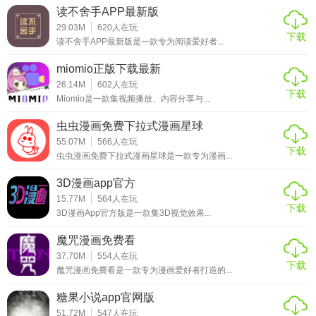
读不舍手APP最新版
29.03M
620
人在玩
下载
读不舍手APP最新版是一款专为阅读爱好者...
miomio正版下载最新
26.14M
602
人在玩
下载
Miomio是一款集视频播放、内容分享与...
虫虫漫画免费下拉式漫画星球
55.07M
566
人在玩
下载
虫虫漫画免费下拉式漫画星球是一款专为漫画...
3D漫画app官方
15.77M
564
人在玩
下载
3D漫画App官方版是一款集3D视觉效果...
魔咒漫画免费看
37.70M
554
人在玩
下载
魔咒漫画免费看是一款专为漫画爱好者打造的...
糖果小说app官网版
51.72M
547
人在玩