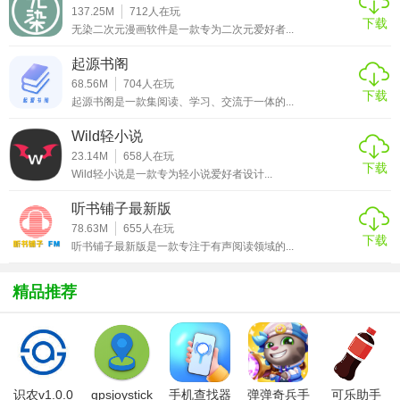
137.25M
712
人在玩
下载
4. 书签功能：支持添加书签，方便追踪阅读进度。
无染二次元漫画软件是一款专为二次元爱好者...
5. 离线下载：支持漫画章节的离线下载，无网络也能阅读。
起源书阁
68.56M
704
人在玩
6. 夜间模式：提供夜间阅读模式，保护用户视力。
下载
起源书阁是一款集阅读、学习、交流于一体的...
7. 书架管理：轻松管理个人书架，分类、排序随心所欲。
Wild轻小说
23.14M
658
人在玩
【屯漫(Tunman)亮点】
下载
Wild轻小说是一款专为轻小说爱好者设计...
1. 高清画质：提供高清、清晰的漫画图片，提升阅读体验。
听书铺子最新版
78.63M
655
人在玩
2. 更新提醒：关注漫画更新，及时推送通知。
下载
听书铺子最新版是一款专注于有声阅读领域的...
3. 社区互动：内置漫画爱好者社区，分享心得，交流讨论。
精品推荐
4. 多语言支持：支持多种语言界面，满足不同用户需求。
【屯漫(Tunman)优势】
1. 资源丰富：拥有庞大的漫画库，几乎涵盖了所有热门及经
识农v1.0.0
gpsjoystick
手机查找器
弹弹奇兵手
可乐助手
典作品。