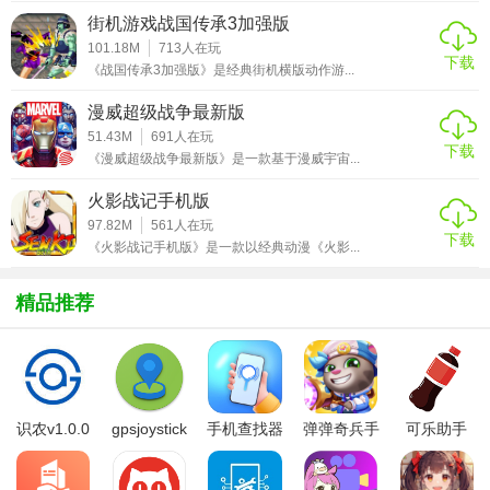
3. 即时存档：支持随时存档功能，让玩家可以随时退出游
街机游戏战国传承3加强版
戏，下次继续时无缝衔接。
101.18M
713
人在玩
下载
《战国传承3加强版》是经典街机横版动作游...
【空洞骑士手游优势】
漫威超级战争最新版
1. 精美画面：采用手绘风格的艺术设计，色彩丰富且细腻，
51.43M
691
人在玩
下载
《漫威超级战争最新版》是一款基于漫威宇宙...
营造出既神秘又温馨的游戏氛围。
火影战记手机版
2. 音乐氛围：由著名作曲家为游戏创作原声音乐，旋律优
97.82M
561
人在玩
美，与游戏场景完美融合，增强沉浸感。
下载
《火影战记手机版》是一款以经典动漫《火影...
3. 深度故事：游戏不仅仅是简单的冒险，更是一次心灵的旅
精品推荐
行，每个角色和事件背后都有深刻的含义。
4. 高重玩价值：隐藏区域、秘密结局和成就系统让玩家有无
限次探索的动力。
【空洞骑士手游点评】
识农v1.0.0
gpsjoystick
手机查找器
弹弹奇兵手
可乐助手
官方
app
游免费版
5.26版本
《空洞骑士》手游完美移植了PC版的核心玩法与魅力，不仅