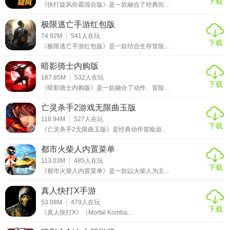
下载
《快打旋风街霸混合版》是一款融合了经典街...
极限逃亡手游红包版
74.92M
541
人在玩
下载
《极限逃亡手游红包版》是一款结合生存冒险...
暗影骑士内购版
187.85M
532
人在玩
下载
《暗影骑士内购版》是一款融合了动作、冒险...
亡灵杀手2游戏无限曲玉版
118.94M
527
人在玩
下载
《亡灵杀手2无限曲玉版》是经典动作冒险游...
都市火柴人内置菜单
113.03M
485
人在玩
下载
《都市火柴人内置菜单》是一款以火柴人为主...
真人快打X手游
53.08M
479
人在玩
下载
《真人快打X》（Mortal Komba...