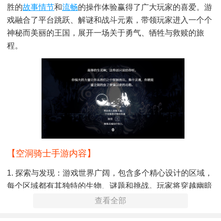
胜的
故事
情节
和
流畅
的操作体验赢得了广大玩家的喜爱。游
戏融合了平台跳跃、解谜和战斗元素，带领玩家进入一个个
神秘而美丽的王国，展开一场关于勇气、牺牲与救赎的旅
程。
【空洞骑士手游内容】
1. 探索与发现：游戏世界广阔，包含多个精心设计的区域，
每个区域都有其独特的生物、谜题和挑战。玩家将穿越幽暗
的洞穴、古老的废墟，甚至是天空之城，发现隐藏的秘密和
查看全部
传说中的力量。