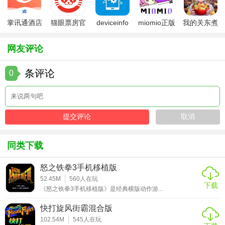
保留了其精髓，还在移动端进行了优化，让玩家能随时随地
享受这场视听盛宴。无论是对于初次接触还是老玩家来说，
掌讯通酒店
猫眼票房官
deviceinfo
miomio正版
我的关东煮
《空洞骑士》都是一款值得推荐的高品质游戏，它不仅仅是
管理软件
方版
官方版
下载最新
小铺免费版
一款游戏，更是一次关于勇气与成长的故事体验。
网友评论
条评论
0
同类下载
怒之铁拳3手机移植版
52.45M
560
人在玩
下载
《怒之铁拳3手机移植版》是经典横版动作游...
快打旋风街霸混合版
102.54M
545
人在玩