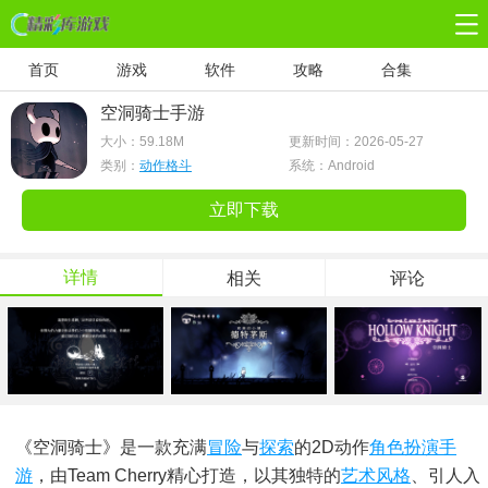
首页
游戏
软件
攻略
合集
空洞骑士手游
大小：
59.18M
更新时间：2026-05-27
类别：
动作格斗
系统：Android
立即下载
详情
相关
评论
《空洞骑士》是一款充满
冒险
与
探索
的2D动作
角色扮演手
游
，由Team Cherry精心打造，以其独特的
艺术
风格
、引人入