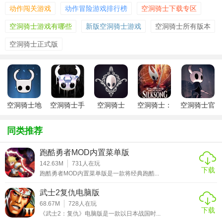
动作闯关游戏
动作冒险游戏排行榜
空洞骑士下载专区
2. 角色成长：通过收集灵魂碎片和击败敌人，玩家可以提升
自己的能力和技能，包括增加生命值、学习新技能和获得特
空洞骑士游戏有哪些
新版空洞骑士游戏
空洞骑士所有版本
殊能力，如冲刺、攀爬和灵魂剑术等。
空洞骑士正式版
3. 丰富的敌人与BOSS战：面对各种各样的敌人，从普通的小
怪到强大的BOSS，每场战斗都是对技巧和策略的挑战。
BOSS设计巧妙，战斗过程充满紧张感和成就感。
4. 剧情深入：游戏拥有深刻的背景故事和丰富的角色设定，
空洞骑士地
空洞骑士手
空洞骑士
空洞骑士：
空洞骑士官
通过收集日记碎片和与NPC互动，逐渐揭开这个世界的真
牢
机版中文
2026最新版
丝之歌
方正版
相。
同类推荐
【空洞骑士手游玩法】
跑酷勇者MOD内置菜单版
142.63M
731
人在玩
1. 操作流畅：采用虚拟按键或触屏操作，玩家可以轻松实现
下载
跑酷勇者MOD内置菜单版是一款将经典跑酷...
跳跃、攻击、使用技能和探索等动作。
武士2复仇电脑版
2. 自由探索：游戏没有明确的线性路径，鼓励玩家自由探
68.67M
728
人在玩
索，发现隐藏区域和秘密。
下载
《武士2：复仇》电脑版是一款以日本战国时...