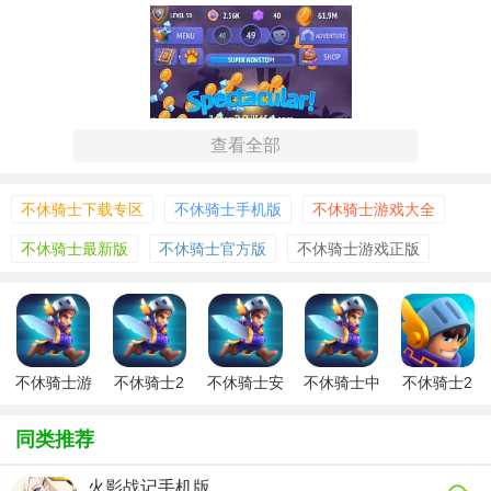
查看全部
不休骑士下载专区
不休骑士手机版
不休骑士游戏大全
不休骑士最新版
不休骑士官方版
不休骑士游戏正版
不休骑士游
不休骑士2
不休骑士安
不休骑士中
不休骑士2
【不休骑士单机版说明】
戏
安卓版
卓版
文正版
内购免费版
同类推荐
1. 角色成长：通过战斗获取经验值，提升等级后可选择加强
已有技能或学习新技能，打造个性化角色。
火影战记手机版