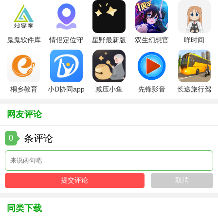
【不休骑士单机版攻略】
1. 优先提升关键技能：初期资源有限，优先加强能提升生存
能力或输出效率的技能。
鬼鬼软件库
情侣定位守
星野最新版
双生幻想官
咩时间
最新版
护软件
方版
2. 合理利用资源：合理分配金币与材料，用于装备升级与技
能学习，避免资源浪费。
3. 策略组合：根据敌人类型调整战斗策略，比如对飞行单位
桐乡教育
小D协同app
减压小鱼
先锋影音
长途旅行驾
使用近战技能以触发特殊效果。
app手机版
全新版
app
app最新版
驶中文版
网友评论
4. 探索隐藏区域：注意地图上的隐蔽地点，可能藏有珍贵宝
箱或特殊事件。
条评论
0
【不休骑士单机版点评】
《不休骑士单机版》以其精美的画面、丰富的剧情以及深度
的角色成长系统赢得了玩家们的喜爱。游戏既考验玩家的操
作技巧，又需要一定的策略思维，使得每一次冒险都充满新
鲜感与挑战性。对于喜欢动作冒险与角色扮演结合游戏的玩
同类下载