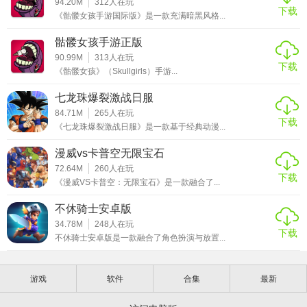
94.20M
312
人在玩
下载
《骷髅女孩手游国际版》是一款充满暗黑风格...
骷髅女孩手游正版
90.99M
313
人在玩
下载
《骷髅女孩》（Skullgirls）手游...
七龙珠爆裂激战日服
84.71M
265
人在玩
下载
《七龙珠爆裂激战日服》是一款基于经典动漫...
漫威vs卡普空无限宝石
72.64M
260
人在玩
下载
《漫威VS卡普空：无限宝石》是一款融合了...
不休骑士安卓版
34.78M
248
人在玩
下载
不休骑士安卓版是一款融合了角色扮演与放置...
游戏
软件
合集
最新