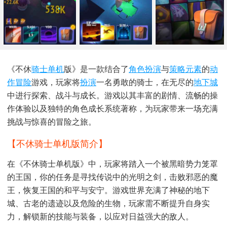
《不休
骑士
单机
版》是一款结合了
角色扮演
与
策略
元素
的
动
作冒险
游戏，玩家将
扮演
一名勇敢的骑士，在无尽的
地下城
中进行探索、战斗与成长。游戏以其丰富的剧情、流畅的操
作体验以及独特的角色成长系统著称，为玩家带来一场充满
挑战与惊喜的冒险之旅。
【不休骑士单机版简介】
在《不休骑士单机版》中，玩家将踏入一个被黑暗势力笼罩
的王国，你的任务是寻找传说中的光明之剑，击败邪恶的魔
王，恢复王国的和平与安宁。游戏世界充满了神秘的地下
城、古老的遗迹以及危险的生物，玩家需不断提升自身实
力，解锁新的技能与装备，以应对日益强大的敌人。