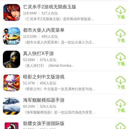
家来说，《不休骑士单机版》无疑是一个值得尝试的选择。
亡灵杀手2游戏无限曲玉版
118.94M
527
人在玩
下载
《亡灵杀手2无限曲玉版》是经典动作冒险游...
都市火柴人内置菜单
113.03M
485
人在玩
下载
《都市火柴人内置菜单》是一款以火柴人为主...
真人快打X手游
53.08M
479
人在玩
下载
《真人快打X》（Mortal Komba...
暗影之剑中文版游戏
51.47M
406
人在玩
下载
《暗影之剑》中文版是一款充满奇幻色彩与动...
海军舰艇模拟器手游
60.24M
326
人在玩
下载
《海军舰艇模拟器》是一款以现代海战为背景...
骷髅女孩手游国际版