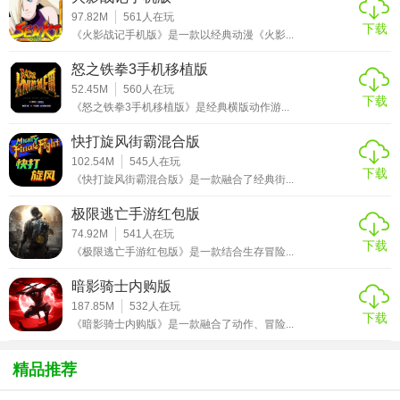
2. 装备系统：收集并升级各种武器装备，提高战斗力，每件
97.82M
561
人在玩
下载
《火影战记手机版》是一款以经典动漫《火影...
装备都有其独特属性与特效。
怒之铁拳3手机移植版
3. 地下城探索：游戏设有多个章节，每个章节包含多个关
52.45M
560
人在玩
卡，深入地下城探索未知区域，发现宝藏与秘密。
下载
《怒之铁拳3手机移植版》是经典横版动作游...
4. 策略战斗：结合即时战斗与策略规划，合理搭配技能与装
快打旋风街霸混合版
备，应对不同敌人的弱点。
102.54M
545
人在玩
下载
《快打旋风街霸混合版》是一款融合了经典街...
【不休骑士单机版过程】
极限逃亡手游红包版
1. 初期发展：从新手村出发，完成基础任务，了解游戏操作
74.92M
541
人在玩
下载
与世界观。
《极限逃亡手游红包版》是一款结合生存冒险...
2. 地下城挑战：进入地下城，逐层挑战怪物，收集资源，解
暗影骑士内购版
187.85M
532
人在玩
锁新区域。
下载
《暗影骑士内购版》是一款融合了动作、冒险...
3. 剧情推进：随着游戏进展，逐步揭开王国背后的秘密，与
各种NPC互动，接受并完成主线任务。
精品推荐