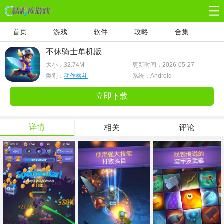
首页
游戏
软件
攻略
合集
不休骑士单机版
大小：
32.74M
更新时间：2026-05-27
类别：
动作格斗
系统：Android
立即下载
详情
相关
评论