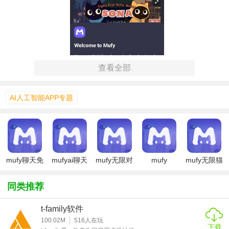
查看全部
AI人工智能APP专题
Mufy虚拟人物聊天特色
mufy聊天免
mufyai聊天
mufy无限对
mufy
mufy无限猫
费版本
话版
粮版
1. 个性化定制：用户可以自由选择角色的性别、发型、服
同类推荐
装、配饰等，打造独一无二的虚拟形象。
t-family软件
2. 实时互动：支持多人在线实时聊天，用户可以自由移动、
100.02M
516
人在玩
打招呼、分享照片和视频。
下载