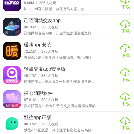
8.68M
386
人在玩
下载
的理想形象；实时互动和语音交流功能则大大提升了用户的
NimooAI官方版是一款集智能对话、知...
沟通体验；虚拟现实支持更是为用户带来了前所未有的沉浸
己陌同城交友app
感。然而，该应用在某些地区可能由于网络问题或设备限制
90.76M
380
人在玩
导致体验略有下降。总体而言，Mufy虚拟人物聊天是一款值
下载
己陌同城交友App：开启同城浪漫邂逅之旅...
得一试的虚拟社交应用，尤其适合喜欢探索新鲜事物和追求
暖聊app安装
个性化社交体验的用户。
72.15M
375
人在玩
下载
暖聊App是一款专注于提供温暖、贴心的社...
轻甜交友app安卓版
46.17M
339
人在玩
下载
轻甜交友app安卓版是一款专为安卓用户设...
探心陌聊软件
87.91M
308
人在玩
下载
探心陌聊是一款专注于心灵交流与情感分享的...
默往app正版
88.37M
309
人在玩
下载
默往App正版是一款专注于私密社交与高效...