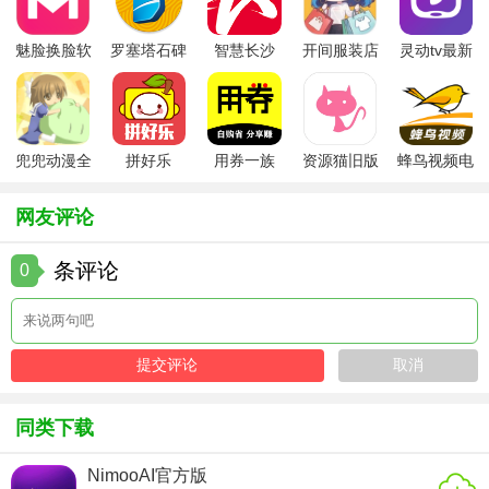
5. 隐私保护：严格遵守隐私政策，保护用户的个人信息和聊
天记录。
魅脸换脸软
罗塞塔石碑
智慧长沙
开间服装店
灵动tv最新
件
安卓版
app
手机版
版本
Mufy虚拟人物聊天玩法
1. 创建角色：首先选择一个基础角色模板，然后逐步调整细
节，包括发型、肤色、服装等。
兜兜动漫全
拼好乐
用券一族
资源猫旧版
蜂鸟视频电
集在线播放
视剧全集
2. 探索世界：在虚拟城市中自由移动，发现新的地点和
网友评论
NPC（非玩家控制角色），与他们进行互动。
条评论
0
3. 社交互动：与其他玩家进行聊天、组队、合作完成任务或
竞争。
4. 参与活动：关注应用内的活动公告，参与各种线上活动，
获得奖励和荣誉。
Mufy虚拟人物聊天测评
同类下载
Mufy虚拟人物聊天应用以其独特的创新性和丰富的功能吸引
NimooAI官方版
了大量用户。其个性化定制功能让用户能够打造自己心目中