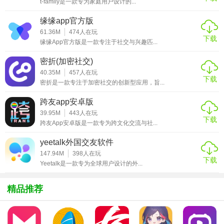
t-family是一款专为家庭用户设计的...
3. 语音交流：内置高质量的语音通话功能，支持变声效果，
缘缘app官方版
让交流更加便捷。
61.36M
474
人在玩
下载
缘缘App官方版是一款专注于社交与兴趣匹...
4. 虚拟现实体验：支持VR设备，为用户提供沉浸式的虚拟社
交体验。
密折(加密社交)
40.35M
457
人在玩
下载
Mufy虚拟人物聊天内容
密折是一款专注于加密社交的创新型应用，旨...
1. 虚拟世界探索：用户可以在一个巨大的虚拟城市中自由探
跨友app安卓版
39.95M
443
人在玩
索，发现各种有趣的地点和事件。
下载
跨友App安卓版是一款专为跨文化交流与社...
2. 社交活动：定期举办各种线上活动，如音乐会、电影节、
yeetalk外国交友软件
体育比赛等，增加用户间的互动和联系。
147.94M
398
人在玩
下载
Yeetalk是一款专为全球用户设计的外...
3. 学习平台：提供各种在线课程和资源，帮助用户学习新技
能、拓宽知识面。
精品推荐
4. 市场购物：用户可以购买虚拟商品和道具，装扮自己的角
色和家园。