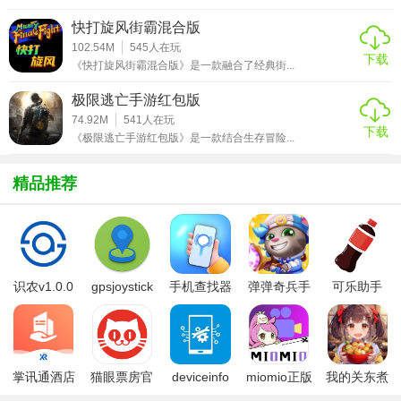
4. 校园事件：游戏中有各种随机事件，如老师突然闯入、其
快打旋风街霸混合版
他学生加入战斗等，增加游戏的不可预测性。
102.54M
545
人在玩
下载
5. 社交功能：玩家可以添加好友、组建帮派，共同完成任务
《快打旋风街霸混合版》是一款融合了经典街...
和挑战。
极限逃亡手游红包版
74.92M
541
人在玩
【学校打架的坏蛋(BadGuysInSchoolFight)技巧】
下载
《极限逃亡手游红包版》是一款结合生存冒险...
1. 合理利用道具：在战斗中合理利用道具可以迅速扭转战
精品推荐
局。
2. 观察对手：注意观察对手的攻击模式和弱点，选择合适的
攻击方式。
3. 躲避技巧：学会躲避对手的攻击，保持自身血量，以持续
识农v1.0.0
gpsjoystick
手机查找器
弹弹奇兵手
可乐助手
战斗。
官方
app
游免费版
5.26版本
4. 团队合作：在多人对战中，与队友密切配合，共同击败对
手。
掌讯通酒店
猫眼票房官
deviceinfo
miomio正版
我的关东煮
【学校打架的坏蛋(BadGuysInSchoolFight)点评】
管理软件
方版
官方版
下载最新
小铺免费版