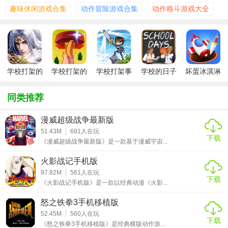
趣味休闲游戏合集
动作冒险游戏合集
动作格斗游戏大全
3. 打斗系统：采用直观的战斗操作，玩家可以通过滑动屏幕
控制角色进行攻击和防御。
4. 道具使用：游戏中有各种道具可供使用，如医药箱、增强
剂等，帮助玩家在战斗中取得优势。
学校打架的
学校打架的
学校打架事
学校的日子
坏蛋冰淇淋
5. 校园探索：玩家可以在校园中自由探索，发现隐藏的地点
坏蛋
坏蛋无敌版
件
游戏
3无敌版
和事件，增加游戏的趣味性和互动性。
同类推荐
【学校打架的坏蛋(BadGuysInSchoolFight)功能】
漫威超级战争最新版
51.43M
691
人在玩
1. 角色升级：通过完成任务和战斗，玩家可以获取经验值，
下载
《漫威超级战争最新版》是一款基于漫威宇宙...
提升角色等级，解锁更多技能和属性。
火影战记手机版
2. 装备系统：玩家可以购买和升级装备，提高角色的战斗能
97.82M
561
人在玩
力。
下载
《火影战记手机版》是一款以经典动漫《火影...
3. 多人对战：支持多人在线对战模式，玩家可以与其他玩家
怒之铁拳3手机移植版
一决高下。
52.45M
560
人在玩
下载
《怒之铁拳3手机移植版》是经典横版动作游...