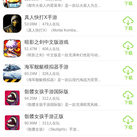
下载
《都市火柴人内置菜单》是一款以火柴人为主...
真人快打X手游
53.08M
479
人在玩
下载
《真人快打X》（Mortal Komba...
暗影之剑中文版游戏
51.47M
406
人在玩
下载
《暗影之剑》中文版是一款充满奇幻色彩与动...
海军舰艇模拟器手游
60.24M
326
人在玩
下载
《海军舰艇模拟器》是一款以现代海战为背景...
骷髅女孩手游国际版
94.20M
312
人在玩
下载
《骷髅女孩手游国际版》是一款充满暗黑风格...
骷髅女孩手游正版
90.99M
313
人在玩
下载
《骷髅女孩》（Skullgirls）手游...