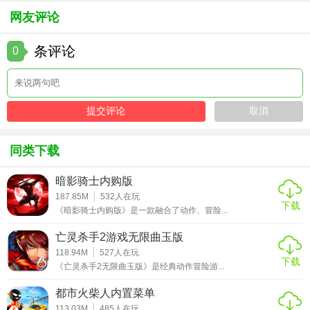
网友评论
BadGuysInSchoolFight以其独特的题材和丰富的玩法吸引了
大量玩家。虽然游戏以打架为主题，但开发者通过幽默风趣
条评论
0
的画风和丰富的角色选择，使得游戏在娱乐的同时也不失教
育意义。然而，需要注意的是，游戏中的暴力元素可能并不
适合所有年龄段的玩家，建议家长进行适当引导和监督。
同类下载
暗影骑士内购版
187.85M
532
人在玩
下载
《暗影骑士内购版》是一款融合了动作、冒险...
亡灵杀手2游戏无限曲玉版
118.94M
527
人在玩
下载
《亡灵杀手2无限曲玉版》是经典动作冒险游...
都市火柴人内置菜单
113.03M
485
人在玩