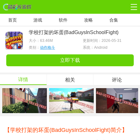
首页
游戏
软件
攻略
合集
学校打架的坏蛋(BadGuysInSchoolFight)
大小：
63.46M
更新时间：2026-05-31
类别：
动作格斗
系统：Android
立即下载
详情
相关
评论
【学校打架的坏蛋(BadGuysInSchoolFight)简介】