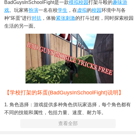
BadGuysInSchoolFight是一款
模拟校园
打架斗殴的
趣味游
戏
。玩家将
扮演
一名在校
学生
，在
虚拟
的
校园
环境中与各
种“坏蛋”进行
对抗
，体验
紧张刺激
的打斗过程，同时探索校园
生活的另一面。
【学校打架的坏蛋(BadGuysInSchoolFight)说明】
1. 角色选择：游戏提供多种角色供玩家选择，每个角色都有
不同的技能和属性，包括力量、速度、耐力等。
查看全部
2. 任务系统：游戏中有丰富的任务系统，玩家需要完成各种
任务以获取奖励和解锁新的角色。