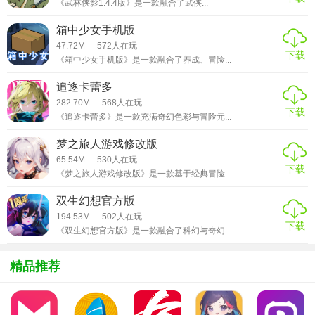
《武林侠影1.4.4版》是一款融合了武侠...
1. 社交系统：玩家可以与其他玩家组队、交流，共同完成任
箱中少女手机版
务和挑战。
47.72M
572
人在玩
下载
2. 修炼系统：提供多种修炼方式，包括打坐、冥想、修炼功
《箱中少女手机版》是一款融合了养成、冒险...
法等。
追逐卡蕾多
3. 挑战系统：玩家可以挑战其他玩家或NPC，提升排名和获
282.70M
568
人在玩
下载
《追逐卡蕾多》是一款充满奇幻色彩与冒险元...
得奖励。
梦之旅人游戏修改版
【荒古修仙传内置菜单优势】
65.54M
530
人在玩
下载
《梦之旅人游戏修改版》是一款基于经典冒险...
1. 丰富的剧情和角色设定，让玩家沉浸于修仙世界。
双生幻想官方版
2. 高度自由的玩法，玩家可以根据自己的喜好选择修炼方向
194.53M
502
人在玩
和任务。
下载
《双生幻想官方版》是一款融合了科幻与奇幻...
3. 优秀的画面和音效，为玩家带来沉浸式的游戏体验。
精品推荐
【荒古修仙传内置菜单点评】
《荒古修仙传》以其独特的修仙题材和丰富的游戏内容吸引