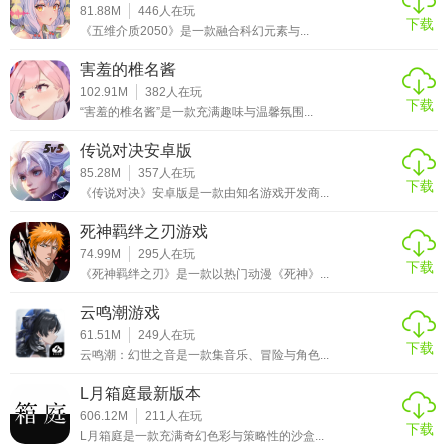
81.88M
446
人在玩
下载
《五维介质2050》是一款融合科幻元素与...
害羞的椎名酱
102.91M
382
人在玩
下载
“害羞的椎名酱”是一款充满趣味与温馨氛围...
传说对决安卓版
85.28M
357
人在玩
下载
《传说对决》安卓版是一款由知名游戏开发商...
死神羁绊之刃游戏
74.99M
295
人在玩
下载
《死神羁绊之刃》是一款以热门动漫《死神》...
云鸣潮游戏
61.51M
249
人在玩
下载
云鸣潮：幻世之音是一款集音乐、冒险与角色...
L月箱庭最新版本
606.12M
211
人在玩
下载
L月箱庭是一款充满奇幻色彩与策略性的沙盒...