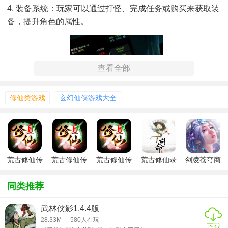
4. 装备系统：玩家可以通过打怪、完成任务或购买来获取装
备，提升角色的属性。
查看全部
修仙类游戏
玄幻仙侠游戏大全
荒古修仙传
荒古修仙传
荒古修仙传
荒古修仙录
剑凌苍穹商
手游安卓版
国服
店版
同类推荐
武林侠影1.4.4版
【荒古修仙传内置菜单功能】
28.33M
580
人在玩
下载