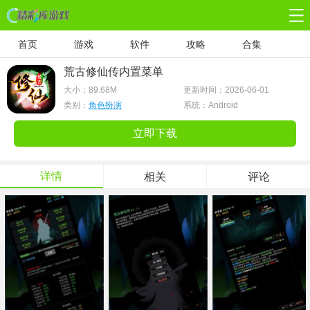
首页
游戏
软件
攻略
合集
荒古修仙传内置菜单
大小：
89.68M
更新时间：2026-06-01
类别：
角色扮演
系统：Android
立即下载
详情
相关
评论