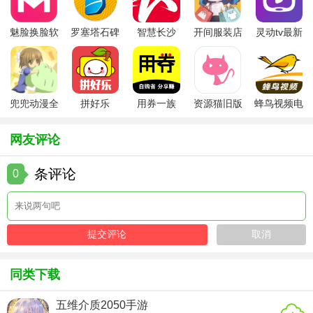
了大量玩家。游戏中的角色设定和剧情设计都非常出色，让
玩家能够充分感受到修仙世界的魅力。同时，游戏的玩法也
魅脸换脸软
罗塞塔石碑
智慧长沙
开间服装店
灵动tv最新
件
安卓版
app
手机版
版本
非常多样化，无论是单人修炼还是多人组队，都能让玩家找
到乐趣。此外，游戏的画面和音效也值得称赞，为玩家带来
了极佳的游戏体验。
兜兜动漫全
拼好乐
用券一族
资源猫旧版
蜂鸟视频电
集在线播放
视剧全集
网友评论
条评论
0
同类下载
五维介质2050手游