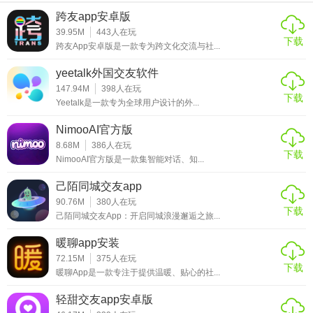
对于所有对天文学感兴趣的朋友，无论是初学者还是资深爱
跨友app安卓版
好者，星空之遇2.10.13版本都是一个不可多得的好帮手，它
39.95M
443
人在玩
下载
不仅能让你在家就能“观星”，还能促进你与全球天文爱好者的
跨友App安卓版是一款专为跨文化交流与社...
交流与分享。赶快下载体验，开启你的星际探索之旅吧！
yeetalk外国交友软件
147.94M
398
人在玩
下载
Yeetalk是一款专为全球用户设计的外...
NimooAI官方版
8.68M
386
人在玩
下载
NimooAI官方版是一款集智能对话、知...
己陌同城交友app
90.76M
380
人在玩
下载
己陌同城交友App：开启同城浪漫邂逅之旅...
暖聊app安装
72.15M
375
人在玩
下载
暖聊App是一款专注于提供温暖、贴心的社...
轻甜交友app安卓版