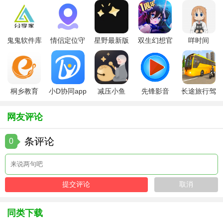
本信息。
【星空之遇2.10.13版本用法】
鬼鬼软件库
情侣定位守
星野最新版
双生幻想官
咩时间
1. 下载与安装：从官方渠道下载星空之遇2.10.13版本安装
最新版
护软件
方版
包，按照提示完成安装。
2. 初始化设置：首次打开软件，需允许定位权限以获取准确
桐乡教育
小D协同app
减压小鱼
先锋影音
长途旅行驾
的地理位置信息，进行基本设置。
app手机版
全新版
app
app最新版
驶中文版
3. 探索宇宙：利用实时星图功能，滑动时间轴查看不同时间
网友评论
段的星空变化，点击感兴趣的天体获取详细信息。
条评论
0
4. 参加活动：关注软件内的天文事件提醒，规划观测计划，
参与线上或线下天文活动。
5. 学习提升：利用天文知识库功能，不断学习天文知识，提
升个人天文素养。
【星空之遇2.10.13版本推荐】
同类下载