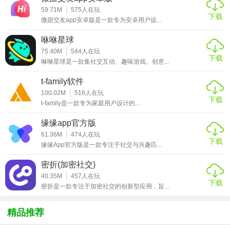
3. 深空天体信息：提供各类深空天体（如星云、星系、彗星
59.71M
575
人在玩
等）的详细介绍和图片。
下载
微甜交友app安卓版是一款专为安卓用户设...
4. 观测地点推荐：根据用户偏好和条件，推荐最佳观测地点
咻咻星球
和时间。
75.40M
544
人在玩
下载
咻咻星球是一款集社交互动、趣味游戏、创意...
5. 天文知识库：包含丰富的天文基础知识、术语解释及趣味
天文知识。
t-family软件
100.02M
516
人在玩
下载
【星空之遇2.10.13版本亮点】
t-family是一款专为家庭用户设计的...
缘缘app官方版
1. 高精度星图：采用先进算法，提供近乎实时的星空模拟，
61.36M
474
人在玩
适合专业及业余爱好者。
下载
缘缘App官方版是一款专注于社交与兴趣匹...
2. 互动体验：支持触控操作，可放大缩小、拖动星图，甚至
密折(加密社交)
直接点击感兴趣的天体获取详细信息。
40.35M
457
人在玩
下载
密折是一款专注于加密社交的创新型应用，旨...
3. 社区分享：内置天文爱好者社区，用户可以分享观测心
得、照片，交流天文知识。
精品推荐
4. 离线模式：无需网络连接，也能查看本地保存的星图和基