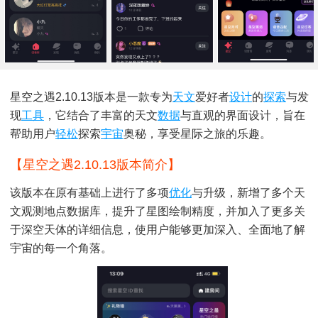
星空之遇2.10.13版本是一款专为
天文
爱好者
设计
的
探索
与发
现
工具
，它结合了丰富的天文
数据
与直观的界面设计，旨在
帮助用户
轻松
探索
宇宙
奥秘，享受星际之旅的乐趣。
【星空之遇2.10.13版本简介】
该版本在原有基础上进行了多项
优化
与升级，新增了多个天
文观测地点数据库，提升了星图绘制精度，并加入了更多关
于深空天体的详细信息，使用户能够更加深入、全面地了解
宇宙的每一个角落。