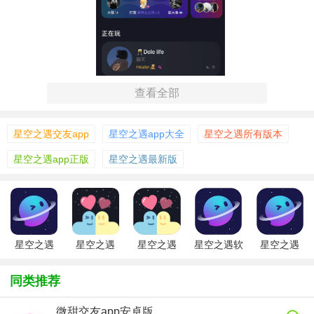
查看全部
星空之遇交友app
星空之遇app大全
星空之遇所有版本
星空之遇app正版
星空之遇最新版
【星空之遇2.10.13版本功能】
1. 实时星图：根据当前时间和地理位置，提供精准的夜空视
星空之遇
星空之遇
星空之遇
星空之遇软
星空之遇
图，包括星星、星座、行星位置等。
app最新版
2026app
件
2026
2. 天文事件提醒：如流星雨、行星合月等，及时推送天文事
同类推荐
件信息，方便用户观测。
微甜交友app安卓版