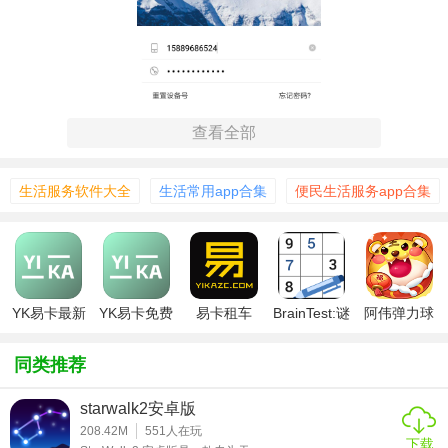
查看全部
生活服务软件大全
生活常用app合集
便民生活服务app合集
【易卡通功能】
1. 动画观看：提供海量高清动画片，涵盖多个热门IP，让孩
YK易卡最新
YK易卡免费
易卡租车
BrainTest:谜
阿伟弹力球
子在趣味中增长知识。
版
版
题急转弯
红包版
2. 互动学习：通过动画角色引导进行语言学习、数学启蒙、
同类推荐
科学探索等互动课程，寓教于乐。
starwalk2安卓版
3. 儿歌点播：收录大量儿歌，支持歌词同步显示，促进语言
208.42M
551
人在玩
下载