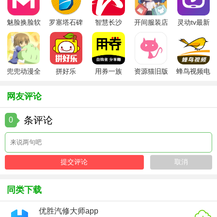
3. 安全健康：无广告、无游戏内购，保护儿童免受不良信息
魅脸换脸软
罗塞塔石碑
智慧长沙
开间服装店
灵动tv最新
影响。
件
安卓版
app
手机版
版本
4. 家长友好：提供家长控制工具，便于管理孩子使用。
【易卡通点评】
兜兜动漫全
拼好乐
用券一族
资源猫旧版
蜂鸟视频电
集在线播放
视剧全集
易卡通凭借其丰富的资源、互动的学习方式和贴心的家长控
网友评论
制功能，成为众多家庭信赖的儿童教育软件。它不仅能让孩
子们在快乐中学习成长，也为家长提供了有效的辅助工具，
条评论
0
是儿童启蒙教育的理想选择。
同类下载
优胜汽修大师app