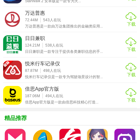
发展，培养音乐感知。
StarWalk 2 安卓版是一款专为天...
万达普惠
4. 绘本阅读：精选国内外优秀绘本故事，支持语音朗读，增
72.44M
543
人在玩
强孩子的阅读兴趣和想象力。
下载
万达普惠是一款由万达集团推出的金融类应用...
5. 家长控制：提供内容过滤、观看时间管理等功能，保护儿
日日兼职
童视力，保障网络安全。
124.21M
538
人在玩
下载
日日兼职是一款专注于提供各类兼职信息的手...
【易卡通内容】
悦米行车记录仪
1. 包含经典动画如《小猪佩奇》、《汪汪队立大功》等。
87.87M
498
人在玩
下载
悦米行车记录仪是一款专为驾驶场景设计的智...
2. 教育内容涵盖基础汉字、英文单词、数字认知、基础科学
等。
倍思App官方版
187.06M
494
人在玩
3. 定期更新儿歌、绘本故事库，保持内容新鲜感。
下载
倍思App官方版是一款由倍思科技精心打造...
【易卡通优势】
精品推荐
1. 内容丰富：覆盖广泛，满足不同年龄段儿童的需求。
2. 寓教于乐：结合动画与互动学习，提升学习兴趣。