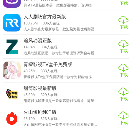
下载
灵动TV最新版本是一款集影视播放、资源整...
人人剧场官方最新版
133.76M
336
人在玩
下载
人人剧场官方最新版是一款汇聚海量优质影视...
追风动漫正版
14.04M
334
人在玩
下载
追风动漫正版是一款专注于动漫资源聚合与播...
青檬影视TV盒子免费版
48.25M
333
人在玩
下载
青檬影视TV盒子免费版是一款专为智能电视...
甜筒影视最新版
45.89M
329
人在玩
下载
甜筒影视最新版是一款集高清影视播放、海量...
火山短剧纯净版
63.79M
323
人在玩
下载
火山短剧纯净版是一款专注于提供高质量短剧...