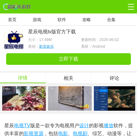
首页
游戏
软件
攻略
合集
星辰电视tv版官方下载
大小：
17.49M
更新时间：2026-06-02
类别：
影音娱乐
系统：Android
立即下载
详情
相关
评论
星辰
电视
TV
版是一款专为电视用户
设计
的影视
播放
软件，提
供丰富的
影视资源
，包括
电影
、
电视剧
、综艺、动漫等，让