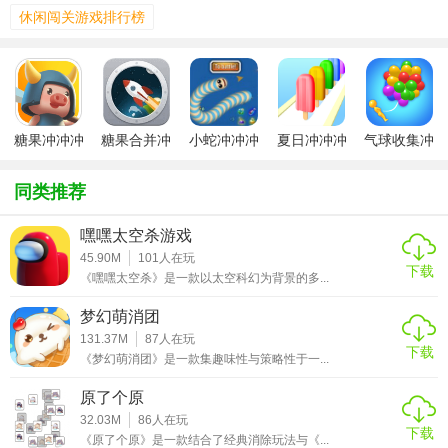
3. 角色养成：通过收集到的资源，玩家可以升级角色，提升
休闲闯关游戏排行榜
角色的生命值、移动速度及特殊技能，增强游戏体验。
4. 社交互动：支持多人在线竞技模式，玩家可以与朋友一起
组队挑战，或参与全球排行榜，争夺最高荣誉。
【糖果冲冲冲游戏玩法】
糖果冲冲冲
糖果合并冲
小蛇冲冲冲
夏日冲冲冲
气球收集冲
冲冲
冲冲
1. 基本操作：通过滑动屏幕控制角色移动，跳跃、滑行或攀
同类推荐
爬来避开障碍物，收集糖果。
嘿嘿太空杀游戏
2. 技能释放：特定角色拥有独特的技能，如瞬间冲刺、时间
45.90M
101
人在玩
暂停等，合理使用技能是通关的关键。
下载
《嘿嘿太空杀》是一款以太空科幻为背景的多...
3. 策略规划：面对复杂关卡时，玩家需提前规划路线，考虑
梦幻萌消团
如何高效收集糖果并避开危险。
131.37M
87
人在玩
下载
《梦幻萌消团》是一款集趣味性与策略性于一...
4. 任务挑战：完成每日任务、周挑战等，获取额外奖励，提
升游戏进度。
原了个原
32.03M
86
人在玩
下载
5. 限时活动：参与节日或特殊事件活动，获取限定皮肤、道
《原了个原》是一款结合了经典消除玩法与《...