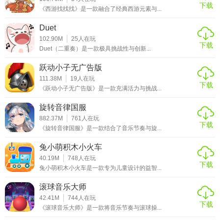
下载
《西游找找找》是一款融合了经典西游元素与...
Duet
102.90M
25
人在玩
下载
Duet（二重奏）是一款极具挑战性与创新...
跃动小子无广告版
111.38M
19
人在玩
下载
《跃动小子无广告版》是一款充满活力与挑战...
旋转音律国服
882.37M
761
人在玩
下载
《旋转音律国服》是一款结合了音乐节奏与旋...
兔小萌积木小火车
40.19M
748
人在玩
下载
兔小萌积木小火车是一款专为儿童设计的益智...
滚球音乐大师
42.41M
744
人在玩
下载
《滚球音乐大师》是一款将音乐节奏与滚球操...