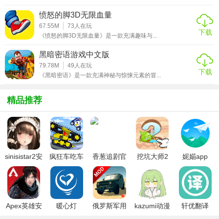
具等奖励。
愤怒的脚3D无限血量
【糖果冲冲冲游戏攻略】
67.55M
73
人在玩
下载
《愤怒的脚3D无限血量》是一款充满趣味与...
1. 熟悉地图：提前熟悉每个关卡的布局，找到最佳路线。
黑暗密语游戏中文版
2. 技能搭配：根据关卡特点选择合适的角色和技能组合。
79.78M
49
人在玩
下载
《黑暗密语》是一款充满神秘与惊悚元素的冒...
3. 耐心积累：不要急于求成，耐心收集资源，逐步增强角色
能力。
精品推荐
4. 利用道具：合理利用收集的道具，如护盾、加速等，帮助
度过难关。
【糖果冲冲冲游戏点评】
sinisistar2安
疯狂车吃车
香葱追剧官
挖坑大师2
妮媌app
卓汉化版
3中文版
方最新版
《糖果冲冲冲》以其轻松愉快的氛围、丰富的游戏内容和多
样的玩法吸引了大量玩家。游戏不仅考验玩家的反应速度和
操作技巧，还融入了策略规划元素，使得每一局都有新的体
Apex英雄安
暖心灯
俄罗斯军用
kazumi动漫
轩优翻译
验。其精美的画面和欢快的音效也为游戏增色不少，是休闲
卓下载
卡车模拟器
官方下载
放松、娱乐交友的绝佳选择。