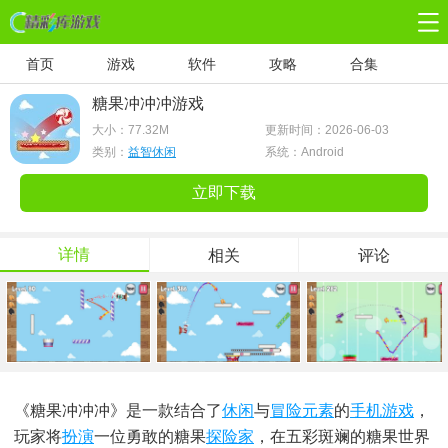
首页
游戏
软件
攻略
合集
糖果冲冲冲游戏
大小：
77.32M
更新时间：2026-06-03
类别：
益智休闲
系统：Android
立即下载
详情
相关
评论
《糖果冲冲冲》是一款结合了
休闲
与
冒险元素
的
手机游戏
，
玩家将
扮演
一位勇敢的糖果
探险家
，在五彩斑斓的糖果世界