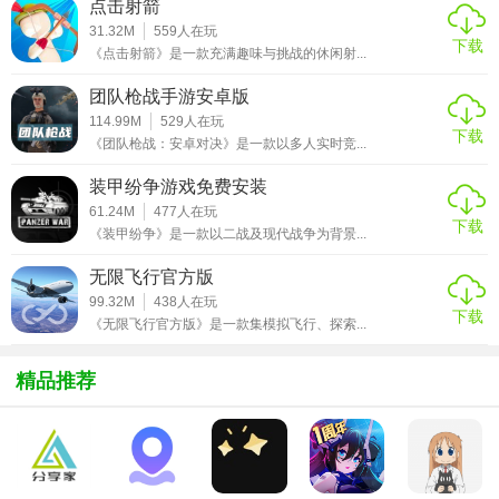
点击射箭
31.32M
559
人在玩
下载
《点击射箭》是一款充满趣味与挑战的休闲射...
【深岩银河幸存者无限资源版玩法】
团队枪战手游安卓版
1. 探索与生存：玩家需要在深岩星球上探索，寻找资源、建
114.99M
529
人在玩
下载
《团队枪战：安卓对决》是一款以多人实时竞...
造基地，同时避免被各种怪物攻击。
装甲纷争游戏免费安装
2. 战斗与策略：面对强大的敌人时，玩家需要制定有效的战
61.24M
477
人在玩
斗策略，利用角色的技能和装备进行战斗。
下载
《装甲纷争》是一款以二战及现代战争为背景...
3. 升级与建造：通过收集资源，玩家可以升级角色和建造各
无限飞行官方版
种设施，提高自己的生存能力。
99.32M
438
人在玩
下载
《无限飞行官方版》是一款集模拟飞行、探索...
4. 合作与沟通：在多人模式下，玩家需要与队友紧密合作，
共同应对各种挑战。
精品推荐
【深岩银河幸存者无限资源版攻略】
1. 优先升级：在游戏初期，优先升级角色的生命值和防御
力，以提高生存能力。