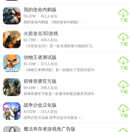
我的使命内购版
56.07M
411
人在玩
下载
我的使命内购版 《我的使命内购版》...
火箭攻击3D游戏
92.70M
409
人在玩
下载
《火箭攻击3D》是一款充满刺激与挑战的飞...
动物王者测试版
91.93M
371
人在玩
下载
《动物王者测试版》是一款融合了竞技对战与...
前锋突袭官方版
58.49M
368
人在玩
下载
前锋突袭官方版是一款紧张刺激且极具竞技性...
战争沙盒汉化版
43.92M
315
人在玩
下载
战争沙盒汉化版 战争沙盒汉化版是一...
魔法幸存者游戏免广告版