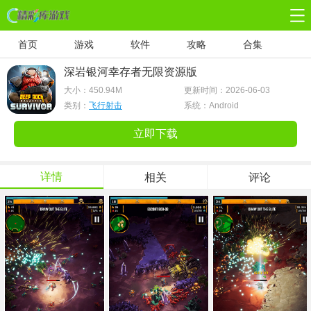
首页
游戏
软件
攻略
合集
深岩银河幸存者无限资源版
大小：
450.94M
更新时间：2026-06-03
类别：
飞行射击
系统：Android
立即下载
详情
相关
评论