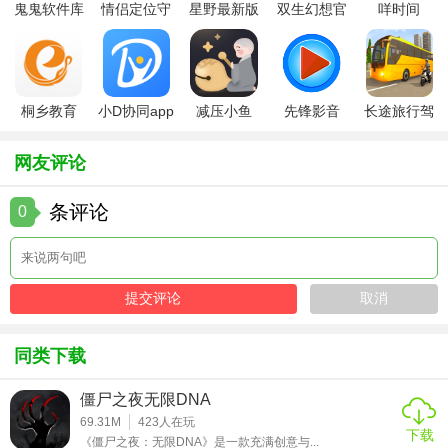
鬼鬼软件库
情侣定位守
星野最新版
双生幻想官
咩时间
2. 合理分配资源：在有限的资源下，要合理分配，确保关键
最新版
护软件
方版
设备和设施的建造和升级。
3. 了解敌人：熟悉敌人的攻击方式和弱点，制定有效的战斗
桐乡教育
小D协同app
减压小鱼
先锋影音
长途旅行驾
策略。
app手机版
全新版
app
app最新版
驶中文版
4. 沟通合作：在多人模式下，及时与队友沟通，共同应对各
网友评论
种挑战。
条评论
0
【深岩银河幸存者无限资源版测评】
深岩银河幸存者无限资源版以其丰富的游戏内容和多样的玩
法吸引了大量玩家。无限资源的设定让玩家可以更自由地探
索和挑战，而多样化的角色和地图则增加了游戏的可玩性和
趣味性。此外，游戏的多人合作模式也增加了游戏的互动性
同类下载
和社交性。总的来说，这是一款值得一试的科幻生存冒险游
戏。
僵尸之夜无限DNA
69.31M
423
人在玩
下载
《僵尸之夜：无限DNA》是一款充满创意与...