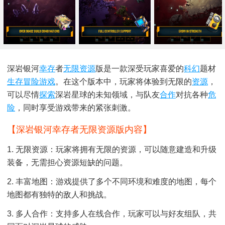
深岩银河
幸存
者
无限资源
版是一款深受玩家喜爱的
科幻
题材
生存冒险游戏
。在这个版本中，玩家将体验到无限的
资源
，
可以尽情
探索
深岩星球的未知领域，与队友
合作
对抗各种
危
险
，同时享受游戏带来的紧张刺激。
【深岩银河幸存者无限资源版内容】
1. 无限资源：玩家将拥有无限的资源，可以随意建造和升级
装备，无需担心资源短缺的问题。
2. 丰富地图：游戏提供了多个不同环境和难度的地图，每个
地图都有独特的敌人和挑战。
3. 多人合作：支持多人在线合作，玩家可以与好友组队，共