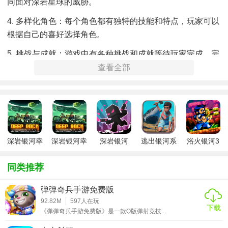
同面对深岩星球的威胁。
4. 多样化角色：每个角色都有独特的技能和特点，玩家可以
根据自己的喜好选择角色。
5. 挑战与成就：游戏中有各种挑战和成就等待玩家完成，完
成这些挑战可以获得丰厚的奖励。
查看全部
深岩银河幸
深岩银河幸
深岩银河
逃出银河系
浴火银河3
存者手机版
存者最新版
mod版
汉化版
同类推荐
弹弹奇兵手游免费版
92.82M
597
人在玩
下载
《弹弹奇兵手游免费版》是一款Q版弹射竞技...