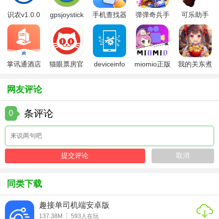
5. 丰富的情侣互动游戏，增进感情。
识农v1.0.0
gpsjoystick
手机查找器
弹弹奇兵手
可乐助手
官方
app
游免费版
5.26版本
【小恩爱情侣用法】
1. 下载并安装小恩爱情侣应用。
掌讯通酒店
猫眼票房官
deviceinfo
miomio正版
我的关东煮
2. 注册并登录账号，添加对方的联系方式或邀请对方加入。
管理软件
方版
官方版
下载最新
小铺免费版
3. 在聊天界面输入文字、图片或视频，与对方进行私密沟
网友评论
通。
条评论
0
4. 使用共享相册功能上传照片或视频，与对方共同记录生活
点滴。
5. 设置纪念日提醒，确保重要时刻双方都能及时收到通知。
6. 参与情侣互动小游戏，增进彼此的感情。
同类下载
【小恩爱情侣点评】
趣接单司机端安卓版
小恩爱情侣是一款功能丰富、操作便捷的情侣互动应用。它
137.38M
593
人在玩