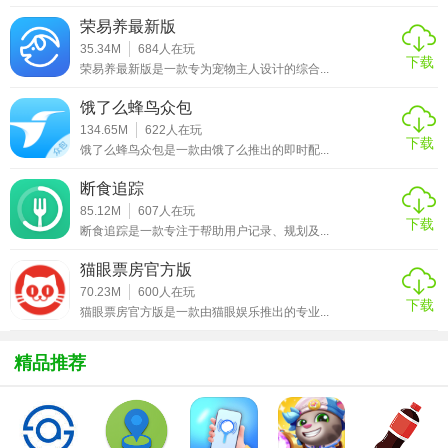
【小恩爱情侣技巧】
荣易养最新版
35.34M
684
人在玩
下载
1. 利用应用内的表情和滤镜功能，让聊天更加生动有趣。
荣易养最新版是一款专为宠物主人设计的综合...
2. 定期在共享相册中上传照片或视频，记录两人共同的回
饿了么蜂鸟众包
忆。
134.65M
622
人在玩
下载
饿了么蜂鸟众包是一款由饿了么推出的即时配...
3. 使用待办事项功能，为对方设置生日或特殊日子的提醒。
断食追踪
4. 尝试情侣互动小游戏，增加彼此的默契和感情。
85.12M
607
人在玩
下载
断食追踪是一款专注于帮助用户记录、规划及...
【小恩爱情侣亮点】
猫眼票房官方版
1. 私密聊天功能，保护情侣间的隐私。
70.23M
600
人在玩
下载
猫眼票房官方版是一款由猫眼娱乐推出的专业...
2. 多样化的情侣互动工具，包括相册、日记本、待办事项
等。
精品推荐
3. 纪念日提醒功能，确保重要时刻不被错过。
4. 多平台同步，随时随地与对方保持联系。