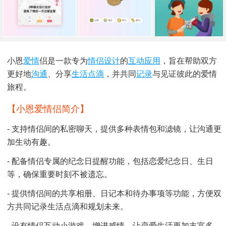
小恩
爱情
侣是一款专为
情侣
设计
的
互动
应用
，旨在帮助双方
更好地
沟通
、分享
生活点滴
，并共同
记录
与见证彼此的爱情
旅程。
【小恩爱情侣简介】
- 支持情侣间的私密聊天，提供多种表情包和滤镜，让沟通更
加生动有趣。
- 配备情侣专属的纪念日提醒功能，包括恋爱纪念日、生日
等，确保重要时刻不被遗忘。
- 提供情侣间的共享相册、日记本和待办事项等功能，方便双
方共同记录生活点滴和规划未来。
- 设有情侣互动小游戏，增进感情，让恋爱生活更加丰富多