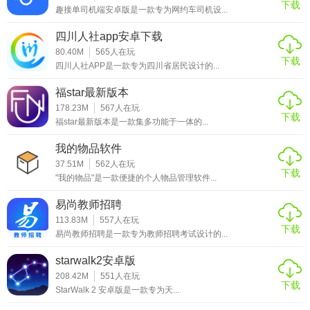
提供了多种情侣专属的互动工具，帮助双方更好地沟通和记
下载
趣接单司机端安卓版是一款专为网约车司机设...
录生活。同时，该应用还注重保护用户的隐私安全，确保情
四川人社app安卓下载
侣间的沟通更加私密和安心。总之，小恩爱情侣是一款值得
80.40M
565
人在玩
推荐的情侣互动应用。
下载
四川人社APP是一款专为四川省居民设计的...
福star最新版本
178.23M
567
人在玩
下载
福star最新版本是一款集多功能于一体的...
我的物品软件
37.51M
562
人在玩
下载
"我的物品"是一款便捷的个人物品管理软件...
易尚教师招聘
113.83M
557
人在玩
下载
易尚教师招聘是一款专为教师招聘考试设计的...
starwalk2安卓版
208.42M
551
人在玩
下载
StarWalk 2 安卓版是一款专为天...