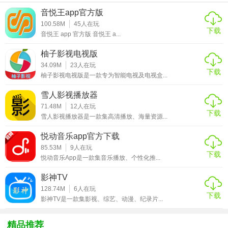
应不同网络环境。
音悦王app官方版
3. 多平台同步：支持手机、平板、电视等多设备同步观看，
100.58M
45
人在玩
下载
无缝切换。
音悦王 app 官方版 音悦王 a...
柚子影视电视版
4. 离线下载：支持影片离线下载，随时随地观看。
34.09M
23
人在玩
下载
金牌影院2026新版本亮点
柚子影视电视版是一款专为智能电视及电视盒...
雪人影视播放器
1. 丰富资源库：拥有庞大的影视资源库，涵盖全球各类影视
71.48M
12
人在玩
作品。
下载
雪人影视播放器是一款集高清播放、海量资源...
2. 实时更新：与全球各大影视平台同步更新，确保用户第一
悦动音乐app官方下载
时间观看最新内容。
85.53M
9
人在玩
下载
悦动音乐App是一款集音乐播放、个性化推...
3. 无广告观看：提供无广告观影体验，让用户更加专注地享
受影片。
影神TV
128.74M
6
人在玩
4. 个性化设置：支持自定义皮肤、播放设置等，打造个性化
下载
影神TV是一款集影视、综艺、动漫、纪录片...
的观影环境。
精品推荐