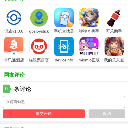
金牌影院2026新版本用法
1. 下载安装：从官方网站或应用商店下载最新版本并安装。
2. 注册登录：使用手机号或第三方账号注册并登录。
识农v1.0.0
gpsjoystick
手机查找器
弹弹奇兵手
可乐助手
3. 搜索影片：在首页或分类页面搜索想要观看的影片。
官方
app
游免费版
5.26版本
4. 播放与设置：点击播放按钮，选择喜欢的画质与播放设
置，开始观影。
掌讯通酒店
猫眼票房官
deviceinfo
miomio正版
我的关东煮
金牌影院2026新版本测评
管理软件
方版
官方版
下载最新
小铺免费版
网友评论
金牌影院2026新版本在功能、体验与资源上均进行了全面升
级，为用户带来了更加便捷、高效的观影体验。智能推荐系
条评论
0
统大幅提升了用户的观影效率，高清画质选项则满足了用户
对视觉享受的追求。此外，无广告观看与多平台同步等功能
也进一步提升了用户的满意度。总体来说，金牌影院2026新
版本是一款值得推荐的影视应用。