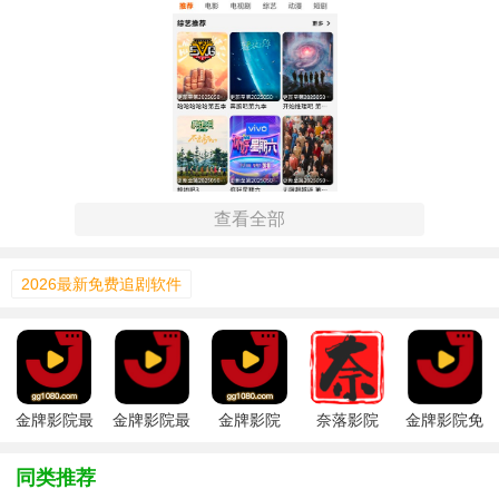
查看全部
2026最新免费追剧软件
金牌影院2026新版本功能
1. 智能推荐：根据用户的观影历史与偏好，提供个性化的影
金牌影院最
金牌影院最
金牌影院
奈落影院
金牌影院免
片推荐。
新版
新安卓版
2026最新版
费官网
2. 高清画质：支持多种清晰度选择，包括高清、蓝光等，适
同类推荐