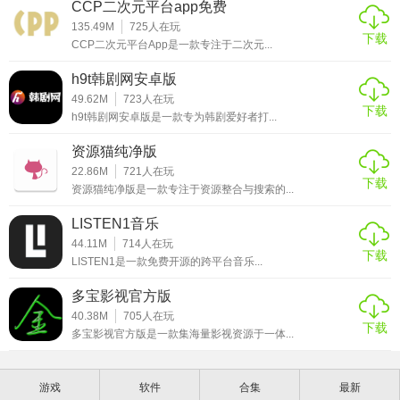
CCP二次元平台app免费
135.49M
725
人在玩
下载
CCP二次元平台App是一款专注于二次元...
h9t韩剧网安卓版
49.62M
723
人在玩
下载
h9t韩剧网安卓版是一款专为韩剧爱好者打...
资源猫纯净版
22.86M
721
人在玩
下载
资源猫纯净版是一款专注于资源整合与搜索的...
LISTEN1音乐
44.11M
714
人在玩
下载
LISTEN1是一款免费开源的跨平台音乐...
多宝影视官方版
40.38M
705
人在玩
下载
多宝影视官方版是一款集海量影视资源于一体...
游戏
软件
合集
最新