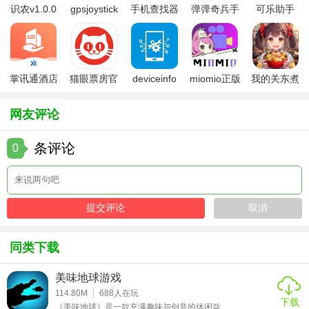
经典华容道免广告版以其简约而不简单的玩法，成为了考验
识农v1.0.0
gpsjoystick
手机查找器
弹弹奇兵手
可乐助手
官方
app
游免费版
5.26版本
智力
和耐心的绝佳选择。它不仅保留了传统华容道的精髓，
还通过免广告的设定提升了游戏体验，让玩家能更加专注于
解谜的乐趣之中。无论是对于初次接触的玩家还是资深策略
爱好者，这款游戏都能提供足够的挑战和成就感。
掌讯通酒店
猫眼票房官
deviceinfo
miomio正版
我的关东煮
管理软件
方版
官方版
下载最新
小铺免费版
网友评论
条评论
0
同类下载
美味地球游戏
114.80M
688
人在玩
下载
《美味地球》是一款充满趣味与创意的休闲益...