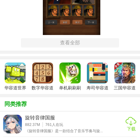
查看全部
【经典华容道单机免广告说明】
1.
目标
：通过滑动棋盘上的各种棋子，帮助关羽从初始
位置
顺利到达出口，同时确保其他棋子不越界。
2. 规则：每次只能移动一个棋子，且空白的正方形可以移动
华容道世界
数字华容道
单机刷刷刷
寿司华容道
三国华容道
到任何相邻的空白位置。合理调整棋子的位置，避免死锁。
免广告版
免广告版
免广告版
无广告版手
单机版
3. 特色：提供多种难度级别，从初学者到专家，满足不同水
游
同类推荐
平的玩家需求。
旋转音律国服
【经典华容道单机免广告过程】
882.37M
761
人在玩
下载
《旋转音律国服》是一款结合了音乐节奏与旋...
1. 初始布局：游戏开始时，关羽被众多小兵和将领包围在棋