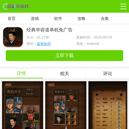
首页
游戏
软件
攻略
合集
经典华容道单机免广告
大小：
41.27M
更新时间：2026-06-03
类别：
益智休闲
系统：Android
立即下载
详情
相关
评论