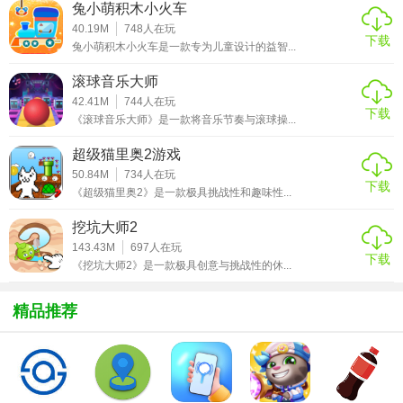
盘一角。
兔小萌积木小火车
40.19M
748
人在玩
下载
2. 策略规划：玩家需要运用策略，逐步为关羽开辟出一条通
兔小萌积木小火车是一款专为儿童设计的益智...
往出口的路径。
滚球音乐大师
3. 挑战升级：随着游戏进程，难度逐渐增加，需要更复杂的
42.41M
744
人在玩
下载
《滚球音乐大师》是一款将音乐节奏与滚球操...
操作和更高的策略性来解困。
超级猫里奥2游戏
【经典华容道单机免广告攻略】
50.84M
734
人在玩
下载
《超级猫里奥2》是一款极具挑战性和趣味性...
1. 优先处理阻碍：优先移动那些可能阻碍关羽前进的棋子，
减少后续操作的复杂度。
挖坑大师2
143.43M
697
人在玩
2. 利用空白格：巧妙利用空白格作为“桥梁”，帮助其他棋子移
下载
《挖坑大师2》是一款极具创意与挑战性的休...
动到更远的位置。
精品推荐
3. 观察全局：不要只关注当前步骤，要时刻考虑下一步甚至
几步的走向，避免陷入僵局。
【经典华容道单机免广告点评】