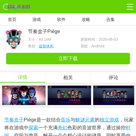
首页
游戏
软件
攻略
合集
节奏盒子Piège
大小：
83.16M
更新时间：2026-06-03
类别：
益智休闲
系统：Android
立即下载
详情
相关
评论
节奏盒子
Piège是一款结合
音乐
与
解谜
元素
的
独立游戏
，玩家
将在游戏中
探索
一个充满
奇幻
色彩的音波世界，通过操控
时
间
、空间与声音，解开一个个精心设计的谜题，同时享受由