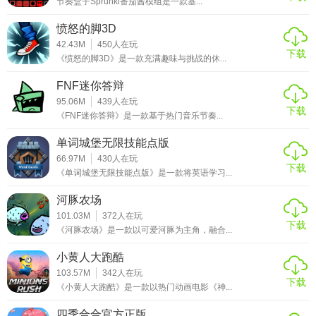
节奏盒子Sprunki番茄酱模组是一款基...
愤怒的脚3D
42.43M
450
人在玩
下载
《愤怒的脚3D》是一款充满趣味与挑战的休...
FNF迷你答辩
95.06M
439
人在玩
下载
《FNF迷你答辩》是一款基于热门音乐节奏...
单词城堡无限技能点版
66.97M
430
人在玩
下载
《单词城堡无限技能点版》是一款将英语学习...
河豚农场
101.03M
372
人在玩
下载
《河豚农场》是一款以可爱河豚为主角，融合...
小黄人大跑酷
103.57M
342
人在玩
下载
《小黄人大跑酷》是一款以热门动画电影《神...
四季合合官方正版