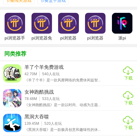
节奏闯关游戏
节奏盒子游戏
间来解决，增加了游戏的策略性。
【节奏盒子Piège特色】
1. 原创音乐：每关都配以独特的原创曲目，不仅丰富了游戏
pi浏览器手
pi浏览器免
pi浏览器
pi浏览器
派pi
体验，也加深了游戏与音乐之间的联系。
机版
费版
1.12版本
2. 视觉艺术：游戏采用手绘风格的艺术设计，色彩丰富，与
同类推荐
音乐完美融合，营造出梦幻般的氛围。
羊了个羊免费游戏
3. 动态环境：游戏世界随音乐节奏变化，玩家需适应不断变
42.70M
540
人在玩
下载
化的场景来寻找前进的道路。
《羊了个羊》是一款风靡网络的免费休闲益智...
4. 多结局设计：根据玩家的选择和解谜过程，游戏拥有不同
女神跑酷挑战
的结局，鼓励玩家多次尝试以发现所有故事线。
78.48M
533
人在玩
下载
《女神跑酷挑战》是一款以时尚、动感为主题...
【节奏盒子Piège优势】
黑洞大吞噬
1. 创新玩法：结合了音乐、解谜与平台跳跃的元素，为玩家
139.45M
520
人在玩
下载
《黑洞大吞噬》是一款极具创意和趣味性的休...
提供全新的游戏体验。