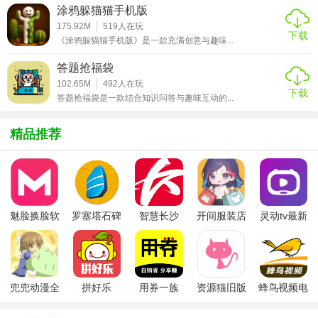
涂鸦躲猫猫手机版
2. 深度故事：通过解谜逐步揭示游戏背后的故事，让玩家在
175.92M
519
人在玩
享受游戏的同时沉浸于丰富的剧情之中。
下载
《涂鸦躲猫猫手机版》是一款充满创意与趣味...
3. 挑战性适中：难度设计合理，既有适合新手的引导，也有
答题抢福袋
供高手挑战的高难度谜题。
102.65M
492
人在玩
下载
答题抢福袋是一款结合知识问答与趣味互动的...
4. 艺术与技术结合：将音乐、视觉效果与游戏机制巧妙结
合，展现出极高的制作水准。
精品推荐
【节奏盒子Piège测评】
节奏盒子Piège以其独特的音乐解谜玩法、精美的视觉效果和
引人入胜的故事情节，为玩家带来了一场视听盛宴。游戏不
魅脸换脸软
罗塞塔石碑
智慧长沙
开间服装店
灵动tv最新
仅考验玩家的反应能力和逻辑思维，更是一次心灵的旅行，
件
安卓版
app
手机版
版本
让玩家在探索与解谜的过程中感受到音乐的魅力。无论是音
乐爱好者还是解谜游戏迷，都能在这款游戏中找到乐趣。
兜兜动漫全
拼好乐
用券一族
资源猫旧版
蜂鸟视频电
集在线播放
视剧全集