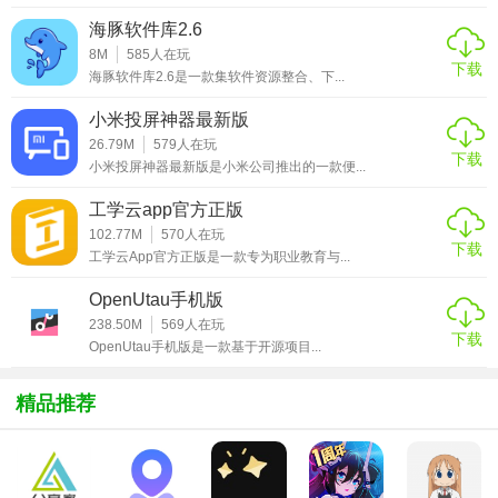
【租号畅享租号0元免费版特色】
海豚软件库2.6
8M
585
人在玩
1. 海量账号库：拥有庞大的账号资源库，涵盖各类热门游戏
下载
海豚软件库2.6是一款集软件资源整合、下...
的高等级、皮肤账号，满足用户多样化需求。
小米投屏神器最新版
2. 低价高效：相比传统购买或自建账号，租赁服务更加经济
26.79M
579
人在玩
实惠，同时减少账号管理的繁琐。
下载
小米投屏神器最新版是小米公司推出的一款便...
3. 便捷操作：简洁明了的用户界面，支持快速搜索、筛选功
工学云app官方正版
能，让找号过程更加轻松高效。
102.77M
570
人在玩
下载
工学云App官方正版是一款专为职业教育与...
4. 客服支持：提供全天候在线客服，解答用户疑问，解决使
OpenUtau手机版
用过程中遇到的任何问题。
238.50M
569
人在玩
下载
【租号畅享租号0元免费版内容】
OpenUtau手机版是一款基于开源项目...
1. 账号分类：按游戏类型、等级、皮肤数量等维度对账号进
精品推荐
行分类展示。
2. 租号流程：包括浏览账号、选择租赁时长、支付（对于非
免费版）/确认订单、登录游戏等步骤。