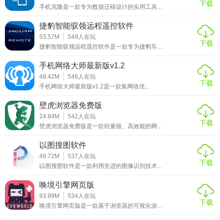
下载
手机克隆是一款专为数据迁移设计的实用工具...
用户的尝试门槛，让用户能够无负担地探索平台服务。无论
是短期娱乐还是长期追求特定游戏体验，此平台都能成为玩
捷豹智能驭领远程遥控软件
家们的优质选择。
53.57M
549
人在玩
下载
捷豹智能驭领远程遥控软件是一款专为捷豹车...
手机网络大师最新版v1.2
48.42M
546
人在玩
下载
手机网络大师最新版v1.2是一款集网络优...
壁虎浏览器免费版
24.84M
542
人在玩
下载
壁虎浏览器免费版是一款轻量级、高效能的网...
以图搜图软件
49.72M
537
人在玩
下载
以图搜图软件是一款利用先进的图像识别技术...
唤境引擎网页版
93.99M
534
人在玩
下载
唤境引擎网页版是一款基于浏览器的可视化游...