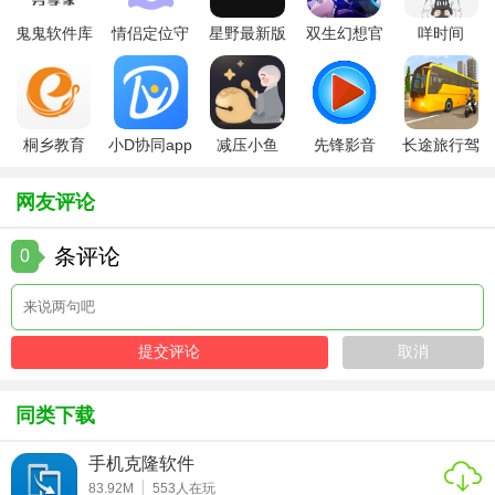
鬼鬼软件库
情侣定位守
星野最新版
双生幻想官
咩时间
3. 个人中心：管理个人租赁记录，查看订单详情，以及进行
最新版
护软件
方版
账号评价等。
【租号畅享租号0元免费版用法】
桐乡教育
小D协同app
减压小鱼
先锋影音
长途旅行驾
1. 注册登录：首先需要在平台上完成注册并登录账号。
app手机版
全新版
app
app最新版
驶中文版
2. 搜索账号：在首页或通过分类筛选找到心仪的账号。
网友评论
3. 选择租赁：点击“立即租用”，选择适合的租赁时长和支付方
条评论
0
式（对于0元免费版，直接跳过支付步骤）。
4. 开始游戏：支付成功后，即可在“我的订单”中查看账号信
息，并登录游戏。
【租号畅享租号0元免费版点评】
同类下载
租号畅享租号0元免费版以其丰富的账号资源、灵活多样的租
赁方案以及周到的安全保障措施，为游戏玩家提供了一个理
手机克隆软件
83.92M
553
人在玩
想的账号租赁平台。特别是其0元免费体验策略，极大降低了