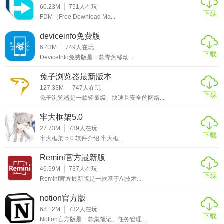
60.23M
751
人在玩
总的来说，超强磁力搜索官方版是一款值得推荐的磁力链接
下载
FDM（Free Download Ma...
搜索工具。
deviceinfo免费版
6.43M
749
人在玩
下载
DeviceInfo免费版是一款专为移动...
兔子浏览器最新版本
127.33M
747
人在玩
下载
兔子浏览器是一款轻量级、快速且安全的网络...
牢大框架5.0
27.73M
739
人在玩
下载
牢大框架 5.0 软件介绍 牢大框...
Remini官方最新版
46.59M
737
人在玩
下载
Remini官方最新版是一款基于AI技术...
notion官方版
68.12M
732
人在玩
下载
Notion官方版是一款集笔记、任务管理...