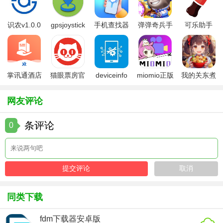
1. 高效搜索：通过多引擎搜索和智能筛选技术，极大提高了
识农v1.0.0
gpsjoystick
手机查找器
弹弹奇兵手
可乐助手
搜索效率。
官方
app
游免费版
5.26版本
2. 资源丰富：涵盖了广泛的资源类型，满足用户的多样化需
求。
掌讯通酒店
猫眼票房官
deviceinfo
miomio正版
我的关东煮
3. 操作简便：界面简洁明了，操作便捷易懂，适合各类用户
管理软件
方版
官方版
下载最新
小铺免费版
群体。
网友评论
4. 安全稳定：采用严格的安全措施，保护用户隐私和数据安
条评论
0
全。
【超强磁力搜索官方版点评】
超强磁力搜索官方版是一款功能强大、操作简便的磁力链接
搜索工具。它凭借多引擎搜索和智能筛选技术，为用户提供
了高效、便捷的搜索体验。无论是寻找电影、音乐还是其他
同类下载
类型的资源，这款软件都能满足用户的需求。同时，其丰富
fdm下载器安卓版
的资源分类和更新提醒功能也大大提升了用户的搜索体验。