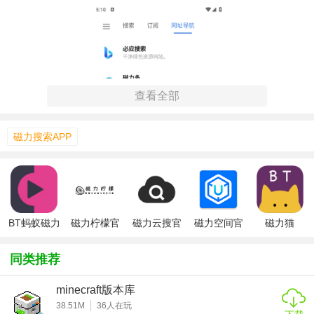
查看全部
磁力搜索APP
BT蚂蚁磁力
磁力柠檬官
磁力云搜官
磁力空间官
磁力猫
搜索官方版
方版
方版
方版
cilimao官方
版
【超强磁力搜索官方版功能】
同类推荐
1. 多引擎搜索：支持多种搜索引擎，提高搜索效率。
minecraft版本库
38.51M
36
人在玩
2. 智能筛选：根据关键词精准匹配，快速找到所需资源。