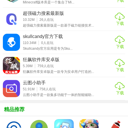
下载
Minecraft版本库是一个集合了Mi...
3. 资源预览：提供资源预览功能，方便用户判断资源是否可
超强磁力搜索最新版
用。
10.32M
26
人在玩
下载
超强磁力搜索最新版是一款基于磁力链接技术...
4. 磁力链接下载：支持直接下载磁力链接，方便用户获取所
需资源。
skullcandy官方下载
110.34M
0
人在玩
下载
【超强磁力搜索官方版内容】
Skullcandy官方应用是专为Sku...
1. 搜索引擎集合：整合了多个知名的搜索引擎，如Google、
狂飙软件库安卓版
5.39M
759
人在玩
Bing等。
下载
狂飙软件库安卓版是一款专为安卓用户打造的...
2. 资源分类：将搜索结果按类别进行划分，便于用户查找。
云图小助手
3. 历史记录：保存用户的搜索历史，方便用户回顾和再次搜
51.91M
758
人在玩
下载
云图小助手是一款集多功能于一体的智能辅助...
索。
4. 更新提醒：对于已关注或收藏的资源，软件会及时推送更
精品推荐
新信息。
【超强磁力搜索官方版优势】