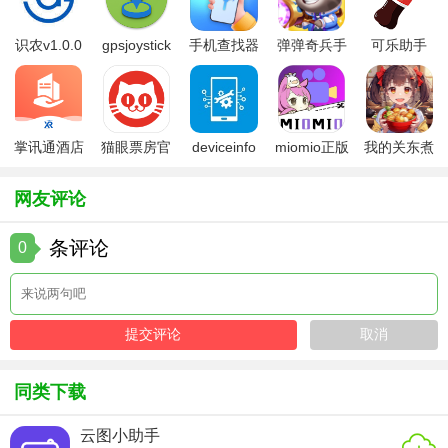
【驰海时钟用法】
识农v1.0.0
gpsjoystick
手机查找器
弹弹奇兵手
可乐助手
官方
app
游免费版
5.26版本
1. 下载并安装驰海时钟软件。
2. 打开软件后，选择喜欢的主题皮肤。
掌讯通酒店
猫眼票房官
deviceinfo
miomio正版
我的关东煮
3. 使用顶部工具栏的“+”按钮添加新闹钟或日程。
管理软件
方版
官方版
下载最新
小铺免费版
4. 在“日历”视图中查看和管理月度日程。
网友评论
5. 通过设置菜单，调整闹钟音量、震动等偏好设置。
条评论
0
【驰海时钟测评】
驰海时钟以其全面而实用的功能、简洁美观的界面设计，以
及高效的用户体验，成为了一款不可多得的时间管理工具。
无论是日常办公还是个人生活管理，都能通过驰海时钟得到
同类下载
极大的便利与提升。其强大的自定义选项和跨平台同步能
力，更是满足了不同用户的需求，值得推荐给寻求高效时间
云图小助手
管理的用户。