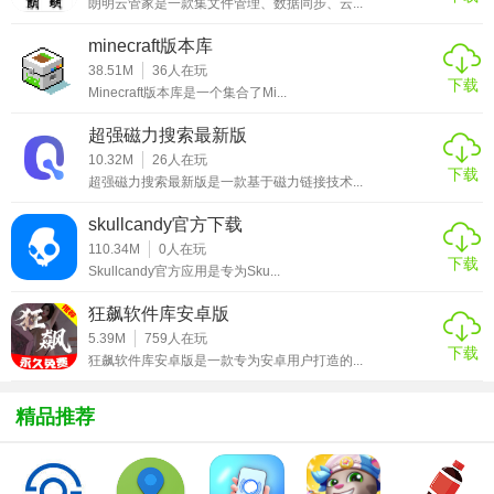
朗明云管家是一款集文件管理、数据同步、云...
3. 世界时钟：同步显示全球各大城市时间，适合跨国工作者
minecraft版本库
或旅行者。
38.51M
36
人在玩
下载
Minecraft版本库是一个集合了Mi...
4. 日历视图：集成日历功能，直观查看每月日程安排。
超强磁力搜索最新版
5. 自定义闹钟：允许用户设定多种闹铃声音、震动模式及渐
10.32M
26
人在玩
强音量。
下载
超强磁力搜索最新版是一款基于磁力链接技术...
【驰海时钟亮点】
skullcandy官方下载
110.34M
0
人在玩
下载
1. 高效日程管理：轻松创建、编辑、删除日程，支持拖拽排
Skullcandy官方应用是专为Sku...
序。
狂飙软件库安卓版
2. 快速设置：一键添加闹钟或事件，减少操作步骤。
5.39M
759
人在玩
下载
狂飙软件库安卓版是一款专为安卓用户打造的...
3. 跨平台同步：支持云同步，确保数据在手机、电脑等多设
备上无缝衔接。
精品推荐
4. 夜间模式：自动调节界面亮度，保护视力。
5. 天气集成：显示当前位置天气信息，方便用户出行安排。