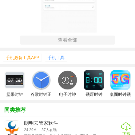
查看全部
手机必备工具APP
手机工具
【驰海时钟特色】
坚果时钟
谷歌时钟正
电子时钟
锁屏时钟
桌面时钟锁
版
屏
1. 精美界面：提供多种主题皮肤，让时钟成为桌面上一道亮
同类推荐
丽的风景线。
朗明云管家软件
2. 智能提醒：根据用户设定的条件，如会议开始前10分钟自
24.29M
37
人在玩
动提醒。
下载