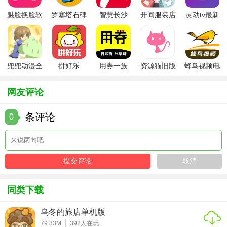
度，获取更多奖励。
魅脸换脸软
罗塞塔石碑
智慧长沙
开间服装店
灵动tv最新
件
安卓版
app
手机版
版本
【拥挤巴士点评】
《拥挤巴士》以其真实的驾驶体验和丰富的游戏内容赢得了
众多玩家的喜爱。游戏不仅考验玩家的驾驶技术，还锻炼了
兜兜动漫全
拼好乐
用券一族
资源猫旧版
蜂鸟视频电
集在线播放
视剧全集
玩家的应变能力和责任感。无论是喜欢模拟驾驶的玩家还是
想要体验城市交通挑战的玩家，都值得一试。
网友评论
条评论
0
同类下载
乌冬的旅店单机版
79.33M
392
人在玩