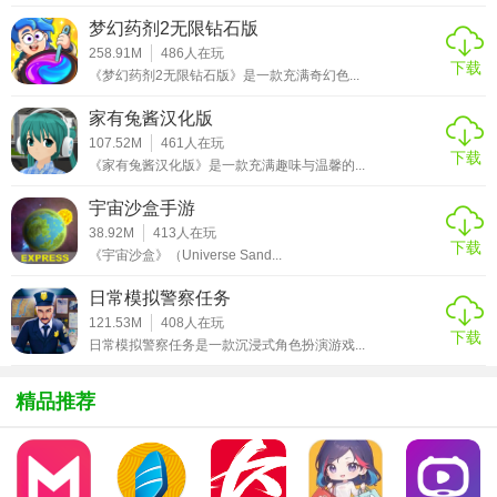
【拥挤巴士功能】
梦幻药剂2无限钻石版
258.91M
486
人在玩
下载
1. 实时天气系统：模拟真实的天气变化，如雨、雪、雾等，
《梦幻药剂2无限钻石版》是一款充满奇幻色...
增加游戏难度和真实感。
家有兔酱汉化版
2. 紧急事件处理：如车辆故障、乘客突发疾病等紧急情况，
107.52M
461
人在玩
下载
《家有兔酱汉化版》是一款充满趣味与温馨的...
考验玩家的应急处理能力。
宇宙沙盒手游
3. 社交互动：与全球玩家竞争排名，分享自己的驾驶成就。
38.92M
413
人在玩
下载
《宇宙沙盒》（Universe Sand...
【拥挤巴士技巧】
日常模拟警察任务
1. 提前预判：提前判断路况和行人动向，避免急刹车和碰
121.53M
408
人在玩
撞。
下载
日常模拟警察任务是一款沉浸式角色扮演游戏...
2. 合理使用刹车和油门：平稳驾驶，避免超速和急加速。
精品推荐
3. 注意交通规则：遵守交通信号灯和限速标志，避免罚款和
扣分。
4. 乘客满意度：提供舒适安全的乘车环境，提高乘客满意