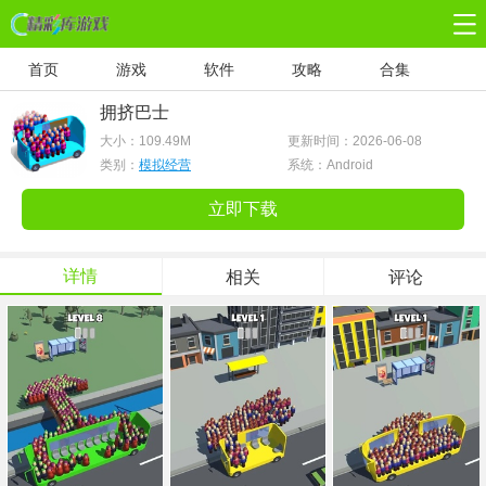
首页
游戏
软件
攻略
合集
拥挤巴士
大小：
109.49M
更新时间：2026-06-08
类别：
模拟经营
系统：Android
立即下载
详情
相关
评论