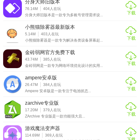
分身大师旧版本
76.14M
404
人在玩
下载
分身大师旧版本是一款专为多账号管理需求设...
小熊猫除雾器最新版本
5.14M
403
人在玩
下载
小熊猫除雾器是一款专为解决各类设备屏幕起...
金砖弱网官方免费下载
43.74M
385
人在玩
下载
金砖弱网是一款专为网络环境优化设计的实用...
ampere安卓版
26.47M
384
人在玩
下载
Ampere 安卓版是一款专注于电池状态...
zarchive专业版
17.20M
379
人在玩
下载
ZArchive 专业版是一款功能强大且...
游戏魔法变声器
114.69M
369
人在玩
下载