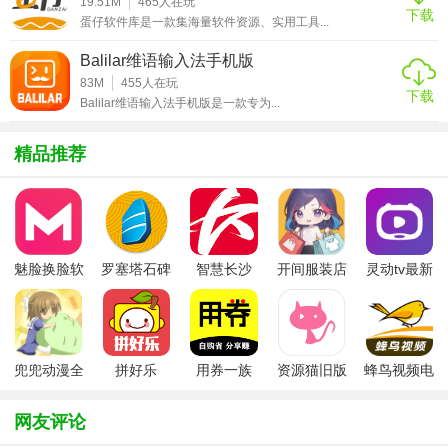
【rvc变声器官方玩法】
19.51M
465
人在玩
下载
蛋仔软件库是一款集海量软件资源、实用工具...
1. 打开RVC变声器官方版软件，选择需要使用的变声效果。
Balilar维语输入法手机版
2. 点击“开始录音”按钮，录制需要变声的音频。
83M
455
人在玩
下载
Balilar维语输入法手机版是一款专为...
3. 录制完成后，点击“停止录音”按钮。
精品推荐
4. 可以通过调整参数来创建独特的声线，也可以通过“保存”按
钮将变声后的音频保存为文件。
5. 可以通过“编辑”功能对音频进行简单的剪切、复制、粘贴等
操作。
魅脸换脸软
罗塞塔石碑
智慧长沙
开间服装店
灵动tv最新
【rvc变声器官方点评】
件
安卓版
app
手机版
版本
RVC变声器官方版是一款功能强大且易于使用的音频处理软
件，无论是想要尝试不同的声音效果还是进行音频创作，都
兜兜动漫全
拼好乐
用券一族
资源猫旧版
蜂鸟视频电
能满足用户的需求。其高保真音质和实时预览功能使得变声
集在线播放
视剧全集
效果更加自然和真实。同时，软件还提供了丰富的预设效果
网友评论
和自定义选项，让用户可以尽情发挥创意。总的来说，RVC