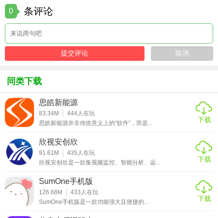
变声器官方版是一款值得推荐的音频处理工具。
条评论
0
同类下载
思皓新能源
83.34M
444
人在玩
下载
思皓新能源并非传统意义上的“软件”，而是...
欣视安创欣
91.61M
435
人在玩
下载
欣视安创欣是一款集视频监控、智能分析、远...
SumOne手机版
126.68M
433
人在玩
下载
SumOne手机版是一款功能强大且便捷的...