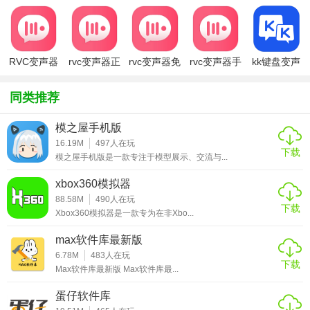
2. 自定义变声：支持用户通过调整参数来创建独特的声线。
3. 实时预览：提供实时预览功能，让用户可以即时听到变声
RVC变声器
rvc变声器正
rvc变声器免
rvc变声器手
kk键盘变声
效果。
版
费版
机版
器官方下载
4. 音频录制：支持音频录制功能，方便用户将变声后的声音
同类推荐
保存为音频文件。
模之屋手机版
5. 音频编辑：提供简单的音频编辑功能，如剪切、复制、粘
16.19M
497
人在玩
下载
贴等。
模之屋手机版是一款专注于模型展示、交流与...
【rvc变声器官方亮点】
xbox360模拟器
88.58M
490
人在玩
下载
1. 高保真音质：采用先进的音频处理技术，确保变声后的音
Xbox360模拟器是一款专为在非Xbo...
质清晰、自然。
max软件库最新版
2. 实时预览：即时听到变声效果，方便用户进行调整。
6.78M
483
人在玩
下载
Max软件库最新版 Max软件库最...
3. 简单易用：界面简洁明了，操作简便易懂。
蛋仔软件库