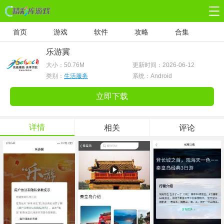
首页
游戏
软件
攻略
合集
乐游冀
大小：
50.76M
更新时间：2026-06-12
类别：
生活服务
系统：Android
立即下载
详情
相关
评论