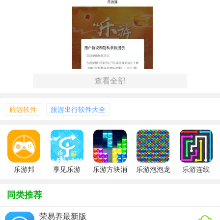
查看全部
旅游软件
旅游出行软件大全
【乐游冀特色】
乐游邦
享见乐游
乐游方块消
乐游泡泡龙
乐游连线
除游戏
1. 丰富资讯：提供国内外热门旅游目的地的详细介绍，包括
同类推荐
景点图片、视频、历史背景等，让用户更全面地了解目的
地。
荣易养最新版