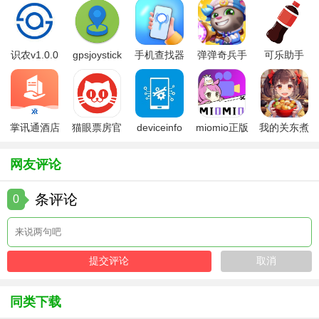
4. 在线预订：支持酒店、机票、门票等在线预订，方便快
捷。
5. 旅游保险：提供多种旅游保险产品，保障用户出行安全。
识农v1.0.0
gpsjoystick
手机查找器
弹弹奇兵手
可乐助手
官方
app
游免费版
5.26版本
【乐游冀用法】
1. 下载与安装：在各大应用商店搜索“乐游冀”并下载安装。
掌讯通酒店
猫眼票房官
deviceinfo
miomio正版
我的关东煮
2. 注册与登录：打开软件后，使用手机号或第三方账号注册
管理软件
方版
官方版
下载最新
小铺免费版
并登录。
网友评论
3. 搜索与浏览：在首页或分类页面搜索感兴趣的旅游目的
条评论
0
地，查看详细信息。
4. 行程规划：根据软件推荐的路线或自定义行程进行规划，
并添加相关景点和酒店。
5. 在线预订：在软件内直接预订酒店、机票等，享受优惠和
便利。
同类下载