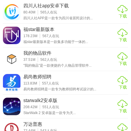
【乐游冀推荐】
四川人社app安卓下载
80.40M
565
人在玩
对于热爱旅游的用户来说，乐游冀是一款不可多得的旅游助
下载
四川人社APP是一款专为四川省居民设计的...
手。它不仅能够提供全面的旅游信息和服务，还能帮助用户
更好地规划和享受旅行过程。无论是家庭出游还是个人探
福star最新版本
险，乐游冀都能成为您的得力助手。
178.23M
567
人在玩
下载
福star最新版本是一款集多功能于一体的...
我的物品软件
37.51M
562
人在玩
下载
"我的物品"是一款便捷的个人物品管理软件...
易尚教师招聘
113.83M
557
人在玩
下载
易尚教师招聘是一款专为教师招聘考试设计的...
starwalk2安卓版
208.42M
551
人在玩
下载
StarWalk 2 安卓版是一款专为天...
万达普惠
72.44M
543
人在玩