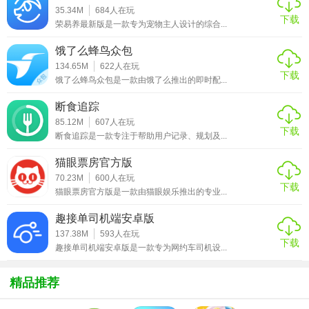
35.34M
684
人在玩
2. 智能规划：根据用户的偏好和预算，智能推荐合适的旅游
下载
荣易养最新版是一款专为宠物主人设计的综合...
路线和景点，帮助用户高效规划行程。
饿了么蜂鸟众包
3. 实用工具：内置地图导航、天气预报、汇率换算等实用工
134.65M
622
人在玩
下载
具，方便用户出行。
饿了么蜂鸟众包是一款由饿了么推出的即时配...
4. 互动社区：用户可以在社区中分享旅行经验、交流攻略，
断食追踪
与志同道合的旅行者互动。
85.12M
607
人在玩
下载
断食追踪是一款专注于帮助用户记录、规划及...
【乐游冀内容】
猫眼票房官方版
70.23M
600
人在玩
1. 国内游：涵盖中国各大城市的旅游景点、美食、住宿等信
下载
猫眼票房官方版是一款由猫眼娱乐推出的专业...
息。
趣接单司机端安卓版
2. 国际游：提供全球热门旅游目的地的详细介绍，包括签证
137.38M
593
人在玩
办理、交通指南等。
下载
趣接单司机端安卓版是一款专为网约车司机设...
3. 旅游攻略：包含各类旅行攻略、游记分享，帮助用户更好
精品推荐
地准备旅行。