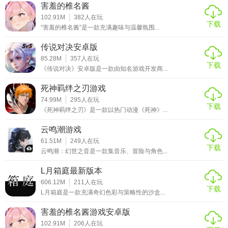
害羞的椎名酱
102.91M
382
人在玩
下载
“害羞的椎名酱”是一款充满趣味与温馨氛围...
传说对决安卓版
85.28M
357
人在玩
下载
《传说对决》安卓版是一款由知名游戏开发商...
死神羁绊之刃游戏
74.99M
295
人在玩
下载
《死神羁绊之刃》是一款以热门动漫《死神》...
云鸣潮游戏
61.51M
249
人在玩
下载
云鸣潮：幻世之音是一款集音乐、冒险与角色...
L月箱庭最新版本
606.12M
211
人在玩
下载
L月箱庭是一款充满奇幻色彩与策略性的沙盒...
害羞的椎名酱游戏安卓版
102.91M
206
人在玩