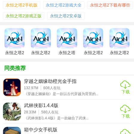
永恒之塔2手机版
永恒之塔2游戏大全
永恒之塔2下载有哪些
2. 画质升级：采用最新图形引擎，提升游戏画面质量，从角
色模型到环境细节，都更加细腻逼真，带来视觉上的享受。
永恒之塔2游戏正版
永恒之塔2安卓版
3. 剧情深化：游戏故事更加丰富，新增多条支线任务和隐藏
剧情，让玩家在探索中揭开更多关于艾斯特利亚的秘密。
4. 职业系统革新：新增职业与技能，职业间的平衡性得到优
化，玩家可根据喜好选择不同职业，体验多样化的战斗方
永恒之塔2
永恒之塔2
永恒之塔
永恒之塔2
永恒之塔2
手游安卓版
手游官网版
2(AION2)
手游
台服
式。
同类推荐
5. 社交互动：强化社交功能，包括公会系统、好友互动等，
让玩家在冒险过程中能够轻松结识伙伴，共同挑战副本。
穿越之姻缘劫橙光金手指
132.97M
608
人在玩
【永恒之塔2汉化版过程】
下载
《穿越之姻缘劫》是一款以古代穿越为背景的...
1. 角色创建：玩家首先需要创建或选择自己的角色，通过自
武林侠影1.4.4版
定义外貌、选择种族与职业，打造独一无二的冒险者。
28.33M
580
人在玩
下载
《武林侠影1.4.4版》是一款融合了武侠...
2. 任务探索：接受主线任务，按照剧情指引在广阔的世界中
箱中少女手机版
探索，与各种NPC互动，解开谜题，击败敌人。