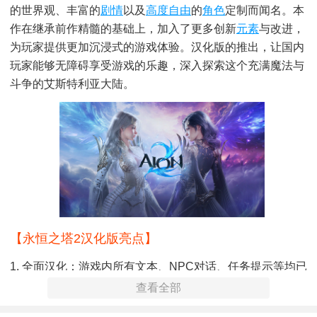
的世界观、丰富的
剧情
以及
高度自由
的
角色
定制而闻名。本
作在继承前作精髓的基础上，加入了更多创新
元素
与改进，
为玩家提供更加沉浸式的游戏体验。汉化版的推出，让国内
玩家能够无障碍享受游戏的乐趣，深入探索这个充满魔法与
斗争的艾斯特利亚大陆。
【永恒之塔2汉化版亮点】
1. 全面汉化：游戏内所有文本、NPC对话、任务提示等均已
完成汉化，确保玩家能够流畅理解游戏内容，提升游戏代入
查看全部
感。