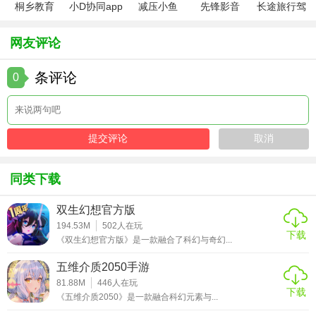
桐乡教育
小D协同app
减压小鱼
先锋影音
长途旅行驾
【永恒之塔2汉化版测评】
app手机版
全新版
app
app最新版
驶中文版
《永恒之塔2》汉化版凭借其精美的画面、深入人心的剧情以
网友评论
及流畅的游戏体验，成功吸引了大量新老玩家的关注。汉化
工作的细致入微，使得国内玩家能够毫无障碍地享受游戏的
条评论
0
每一个细节。无论是对于系列粉丝还是新玩家来说，这都是
一次不容错过的冒险之旅。
同类下载
双生幻想官方版
194.53M
502
人在玩
下载
《双生幻想官方版》是一款融合了科幻与奇幻...
五维介质2050手游
81.88M
446
人在玩
下载
《五维介质2050》是一款融合科幻元素与...