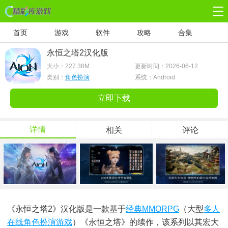
首页
游戏
软件
攻略
合集
永恒之塔2汉化版
大小：
227.38M
更新时间：2026-06-12
类别：
角色扮演
系统：Android
立即下载
详情
相关
评论
《永恒之塔2》汉化版是一款基于
经典
MMORPG
（大型
多人
在线
角色扮演游戏
）《永恒之塔》的续作，该系列以其宏大