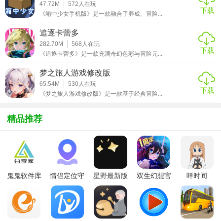
47.72M
572
人在玩
下载
3. 副本挑战：组队进入各种精心设计的副本，面对强大的
《箱中少女手机版》是一款融合了养成、冒险...
BOSS，获取珍贵装备和奖励。
追逐卡蕾多
4. 技能成长：通过完成任务、打怪获取经验值，提升角色等
282.70M
568
人在玩
下载
《追逐卡蕾多》是一款充满奇幻色彩与冒险元...
级，解锁新技能，不断强化自身实力。
梦之旅人游戏修改版
5. PvP竞技：参与玩家对战（PvP），在竞技场中检验自己的
65.54M
530
人在玩
战斗技巧，与其他玩家一决高下。
下载
《梦之旅人游戏修改版》是一款基于经典冒险...
【永恒之塔2汉化版优势】
精品推荐
1. 本地化出色：汉化质量高，完美贴合中文语境，减少理解
障碍。
2. 内容丰富多样：不仅限于传统的打怪升级，还有丰富的剧
情、多样的活动和社交玩法。
鬼鬼软件库
情侣定位守
星野最新版
双生幻想官
咩时间
最新版
护软件
方版
3. 技术优化：优化游戏性能，减少卡顿和延迟，确保流畅的
游戏体验。