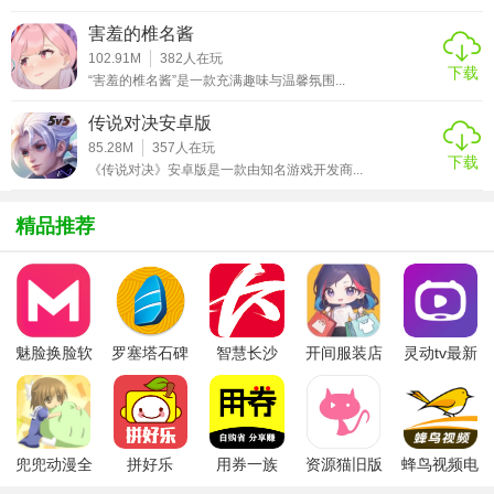
1. 合理分配资源：初期资源有限，需合理规划用于招募士
害羞的椎名酱
兵、升级建筑还是研发科技。
102.91M
382
人在玩
下载
“害羞的椎名酱”是一款充满趣味与温馨氛围...
2. 重视外交：与其他势力保持良好关系，通过贸易、联姻等
方式减少冲突，增加盟友。
传说对决安卓版
85.28M
357
人在玩
3. 战术布局：在战斗中利用地形优势，如高地可提升远程单
下载
《传说对决》安卓版是一款由知名游戏开发商...
位命中率，水域减缓敌人移动速度。
精品推荐
4. 技能搭配：不同职业的技能间存在联动效果，合理搭配可
造成额外伤害或控制效果。
5. 剧情选择：游戏中许多剧情分支会影响结局，玩家的选择
将决定故事走向及角色命运。
魅脸换脸软
罗塞塔石碑
智慧长沙
开间服装店
灵动tv最新
件
安卓版
app
手机版
版本
【贝斯特里亚战纪测评】
《贝斯特里亚战纪》以其深邃的世界观、复杂的玩法和丰富
的游戏体验赢得了玩家们的广泛好评。虽然上手难度较大，
兜兜动漫全
拼好乐
用券一族
资源猫旧版
蜂鸟视频电
但一旦掌握其精髓，便能体验到无与伦比的策略乐趣和角色
集在线播放
视剧全集