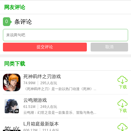
成长带来的满足感。对于喜欢深度策略游戏的玩家来说，
网友评论
《贝斯特里亚战纪》无疑是一款值得尝试的作品。
条评论
0
同类下载
死神羁绊之刃游戏
74.99M
295
人在玩
下载
《死神羁绊之刃》是一款以热门动漫《死神》...
云鸣潮游戏
61.51M
249
人在玩
下载
云鸣潮：幻世之音是一款集音乐、冒险与角色...
L月箱庭最新版本
606.12M
211
人在玩