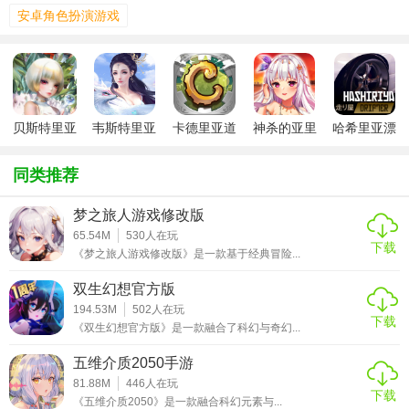
安卓角色扮演游戏
化需求。
3. 策略战斗：战斗系统强调策略与技巧，玩家需根据战场情
况灵活调整战术，利用地形、天气以及兵种特性取得胜利。
【贝斯特里亚战纪过程】
贝斯特里亚
韦斯特里亚
卡德里亚道
神杀的亚里
哈希里亚漂
战记台服
具屋手游
亚最新版
流者中文版
1. 创建角色：玩家首先需选择角色职业，并自定义角色外
同类推荐
观。
2. 探索世界：游戏世界广阔，包含多个区域和隐藏地点，玩
梦之旅人游戏修改版
家需完成各种任务以推进剧情。
65.54M
530
人在玩
下载
《梦之旅人游戏修改版》是一款基于经典冒险...
3. 组建军队：通过招募、升级士兵和英雄，构建强大的军
双生幻想官方版
队。
194.53M
502
人在玩
下载
4. 挑战与征服：面对各种敌人，包括其他玩家控制的势力，
《双生幻想官方版》是一款融合了科幻与奇幻...
通过战斗和外交手段扩大领地。
五维介质2050手游
81.88M
446
人在玩
【贝斯特里亚战纪技巧】
下载
《五维介质2050》是一款融合科幻元素与...