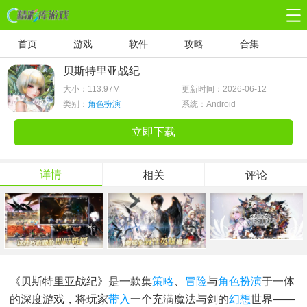
首页
游戏
软件
攻略
合集
贝斯特里亚战纪
大小：
113.97M
更新时间：2026-06-12
类别：
角色扮演
系统：Android
立即下载
详情
相关
评论
《贝斯特里亚战纪》是一款集
策略
、
冒险
与
角色扮演
于一体
的深度游戏，将玩家
带入
一个充满魔法与剑的
幻想
世界——