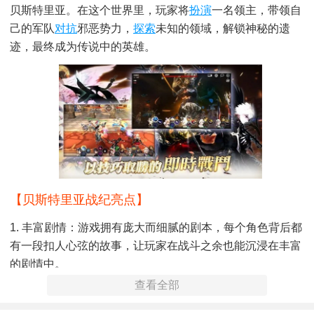
贝斯特里亚。在这个世界里，玩家将
扮演
一名领主，带领自
己的军队
对抗
邪恶势力，
探索
未知的领域，解锁神秘的遗
迹，最终成为传说中的英雄。
【贝斯特里亚战纪亮点】
1. 丰富剧情：游戏拥有庞大而细腻的剧本，每个角色背后都
有一段扣人心弦的故事，让玩家在战斗之余也能沉浸在丰富
的剧情中。
查看全部
2. 多样职业：提供多种职业选择，包括战士、法师、游侠
等，每种职业都有其独特的技能和成长路径，满足玩家个性