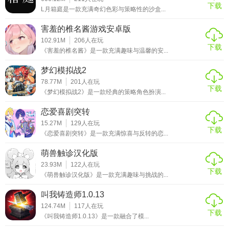
下载
L月箱庭是一款充满奇幻色彩与策略性的沙盒...
害羞的椎名酱游戏安卓版
102.91M
206
人在玩
下载
《害羞的椎名酱》是一款充满趣味与温馨的安...
梦幻模拟战2
78.77M
201
人在玩
下载
《梦幻模拟战2》是一款经典的策略角色扮演...
恋爱喜剧突转
15.27M
129
人在玩
下载
《恋爱喜剧突转》是一款充满惊喜与反转的恋...
萌兽触诊汉化版
23.93M
122
人在玩
下载
《萌兽触诊汉化版》是一款充满趣味与挑战的...
叫我铸造师1.0.13
124.74M
117
人在玩
下载
《叫我铸造师1.0.13》是一款融合了模...