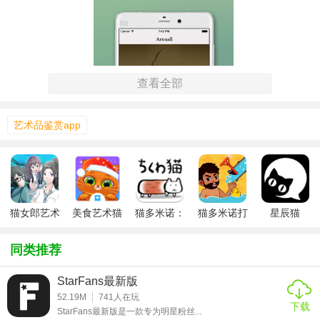
查看全部
艺术品鉴赏app
【艺术猫技巧】
猫女郎艺术
美食艺术猫
猫多米诺：
猫多米诺打
星辰猫
改造
打脸的艺术
脸的艺术
1. 搜索功能：利用关键词快速找到感兴趣的艺术作品和艺术
同类推荐
家。
StarFans最新版
2. 创作工具：利用各种画笔、滤镜和编辑工具，创作出独特
52.19M
741
人在玩
的艺术作品。
下载
StarFans最新版是一款专为明星粉丝...