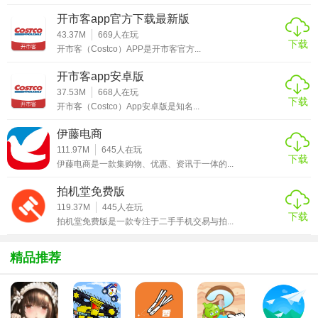
3. 社区互动：加入感兴趣的社区，与其他用户交流创作心得
开市客app官方下载最新版
和技巧。
43.37M
669
人在玩
下载
开市客（Costco）APP是开市客官方...
4. 学习资源：浏览教程和文章，提升艺术创作技能和知识。
开市客app安卓版
【艺术猫内容】
37.53M
668
人在玩
下载
开市客（Costco）App安卓版是知名...
1. 艺术作品库：包含丰富的艺术作品，涵盖各种风格和流
派。
伊藤电商
111.97M
645
人在玩
下载
2. 艺术家目录：展示全球各地的艺术家及其作品，提供详细
伊藤电商是一款集购物、优惠、资讯于一体的...
资料和联系方式。
拍机堂免费版
3. 创作工具库：提供多种画笔、颜色、滤镜和编辑工具，满
119.37M
445
人在玩
下载
拍机堂免费版是一款专注于二手手机交易与拍...
足各种创作需求。
4. 社区活动：组织各类艺术活动，如展览、比赛和研讨会，
精品推荐
促进艺术交流。
【艺术猫用法】