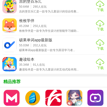
吉的堡百乐汇
50.64M
290
人在玩
3. 个性化推荐：根据孩子的阅读偏好和年龄，智能推荐适合
下载
吉的堡百乐汇是一款专为儿童设计的综合性教...
的书籍。
攸攸学伴
4. 成长报告：记录孩子的阅读时长、偏好等，生成成长报
45.20M
250
人在玩
告，帮助家长了解孩子阅读进展。
下载
攸攸学伴是一款专为学生设计的智能学习辅助...
5. 家长模式：提供家长控制功能，设置使用时间、查看孩子
硕果单词app最新版
阅读记录，保障儿童健康上网。
55.03M
202
人在玩
下载
硕果单词app最新版是一款专为英语学习者...
【叫叫阅读免费版内容】
趣读绘本
1. 经典绘本：收录国内外知名绘本故事，如《安徒生童
35.34M
91
人在玩
下载
趣读绘本是一款专为儿童设计的互动式绘本阅...
话》、《小王子》等。
2. 科普百科：涵盖天文地理、动植物、人体科学等，增长孩
精品推荐
子知识。
3. 儿歌童谣：精选儿童歌曲，促进语言能力和音乐感知。
4. 互动故事：通过点击、拖拽等互动方式，让孩子参与故事