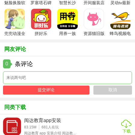
魅脸换脸软
罗塞塔石碑
智慧长沙
开间服装店
灵动tv最新
发展，提升想象力。
件
安卓版
app
手机版
版本
【叫叫阅读免费版玩法】
1. 选择书籍：在首页浏览或搜索感兴趣的书籍。
兜兜动漫全
拼好乐
用券一族
资源猫旧版
蜂鸟视频电
集在线播放
视剧全集
2. 开始阅读：点击书籍封面进入阅读页面，享受图文并茂的
阅读体验。
网友评论
3. 互动操作：根据故事中的提示进行点击、拖动等互动操
条评论
0
作。
4. 记录成长：查看个人阅读报告，参与阅读挑战，赢取奖
励。
【叫叫阅读免费版测评】
同类下载
叫叫阅读免费版凭借其丰富的资源、多样的互动形式和贴心
的家长控制功能，成为众多家庭的首选。它不仅能够有效提
阅达教育app安装
升孩子的阅读兴趣，还能在潜移默化中培养孩子的语言能
83.15M
681
人在玩
下载
阅达教育 app 安装介绍 阅达教...
力、想象力和科学素养。尽管部分高级内容需付费解锁，但