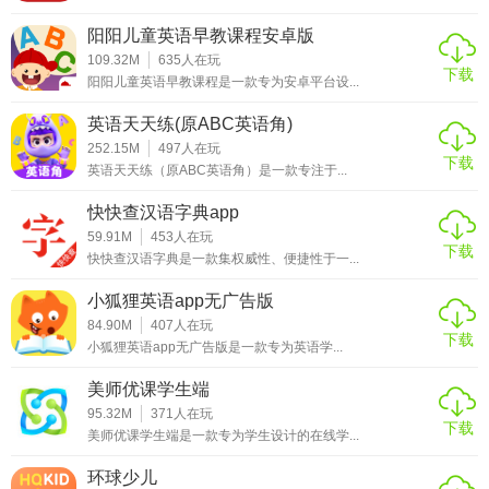
免费版本已足够让孩子享受阅读的乐趣，是家庭亲子阅读和
阳阳儿童英语早教课程安卓版
儿童教育的良好助手。
109.32M
635
人在玩
下载
阳阳儿童英语早教课程是一款专为安卓平台设...
英语天天练(原ABC英语角)
252.15M
497
人在玩
下载
英语天天练（原ABC英语角）是一款专注于...
快快查汉语字典app
59.91M
453
人在玩
下载
快快查汉语字典是一款集权威性、便捷性于一...
小狐狸英语app无广告版
84.90M
407
人在玩
下载
小狐狸英语app无广告版是一款专为英语学...
美师优课学生端
95.32M
371
人在玩
下载
美师优课学生端是一款专为学生设计的在线学...
环球少儿