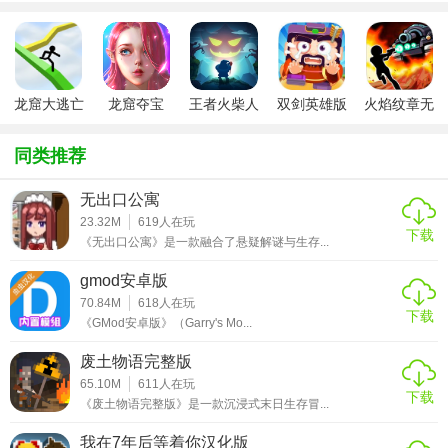
大的敌人。
3. 丰富的剧情故事：游戏拥有扣人心弦的故事情节，随着玩
家的探索逐步展开，揭示堕龙窟背后的真相及王国兴衰的奥
龙窟大逃亡
龙窟夺宝
王者火柴人
双剑英雄版
火焰纹章无
秘。
无敌版
敌版
4. 互动与选择：在旅途中遇到各种NPC，通过对话和选择影
同类推荐
响剧情走向，甚至影响最终的结局。
无出口公寓
堕龙窟手机版功能
23.32M
619
人在玩
下载
《无出口公寓》是一款融合了悬疑解谜与生存...
1. 智能导航：自动标记目标位置，帮助玩家快速找到解谜线
gmod安卓版
索或下一个目的地。
70.84M
618
人在玩
下载
2. 自由视角：360度旋转视角，自由探索每个角落，寻找隐藏
《GMod安卓版》（Garry's Mo...
的秘密。
废土物语完整版
3. 多线剧情：根据玩家的选择，游戏将展开不同的故事线，
65.10M
611
人在玩
下载
《废土物语完整版》是一款沉浸式末日生存冒...
增加重复游玩的价值。
我在7年后等着你汉化版
4. 成就系统：完成特定任务或挑战可获得成就奖励，激励玩