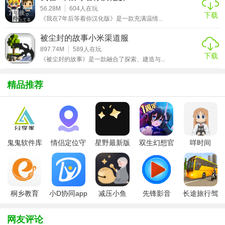
56.28M
604
人在玩
家深入探索。
下载
《我在7年后等着你汉化版》是一款充满温情...
堕龙窟手机版攻略
被尘封的故事小米渠道服
897.74M
589
人在玩
1. 优先提升生存技能：初期资源有限，优先学习能提高生命
下载
《被尘封的故事》是一款融合了探索、建造与...
值和恢复能力的技能。
精品推荐
2. 观察环境：仔细搜索每个区域，墙上的涂鸦、散落的物品
都可能成为关键线索。
3. 利用NPC：与遇到的每个角色交谈，他们可能会提供关键
信息或任务。
鬼鬼软件库
情侣定位守
星野最新版
双生幻想官
咩时间
4. 策略战斗：面对敌人时，合理利用环境进行躲避或利用技
最新版
护软件
方版
能优势进行攻击。
5. 保存进度：定期保存游戏进度，以防意外发生。
桐乡教育
小D协同app
减压小鱼
先锋影音
长途旅行驾
app手机版
全新版
app
app最新版
驶中文版
堕龙窟手机版推荐
网友评论
《堕龙窟手机版》适合喜欢冒险解谜、探索未知世界的玩