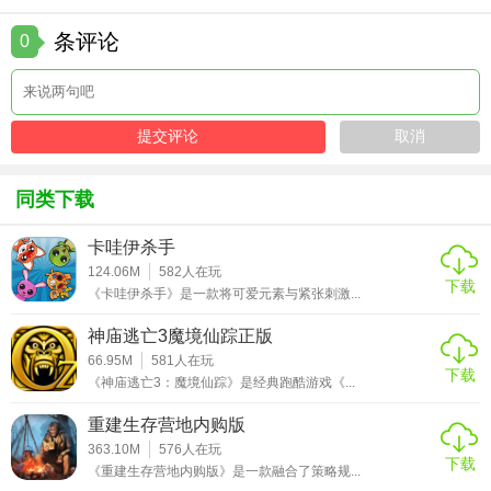
家。其精美的画面、引人入胜的剧情以及丰富的游戏功能，
条评论
0
将为您带来前所未有的游戏体验。无论是独自探索还是与朋
友一起讨论解谜思路，这款游戏都能让您沉浸在充满神秘与
危险的堕龙窟世界中。
同类下载
卡哇伊杀手
124.06M
582
人在玩
下载
《卡哇伊杀手》是一款将可爱元素与紧张刺激...
神庙逃亡3魔境仙踪正版
66.95M
581
人在玩
下载
《神庙逃亡3：魔境仙踪》是经典跑酷游戏《...
重建生存营地内购版
363.10M
576
人在玩
下载
《重建生存营地内购版》是一款融合了策略规...