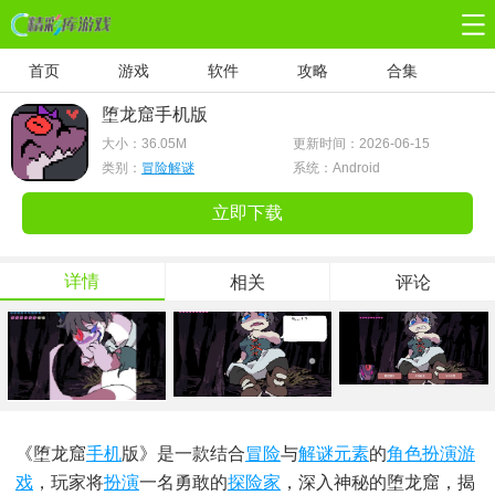
首页
游戏
软件
攻略
合集
堕龙窟手机版
大小：
36.05M
更新时间：2026-06-15
类别：
冒险解谜
系统：Android
立即下载
详情
相关
评论
《堕龙窟
手机
版》是一款结合
冒险
与
解谜
元素
的
角色扮演游
戏
，玩家将
扮演
一名勇敢的
探险家
，深入神秘的堕龙窟，揭