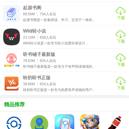
【软件特征】
起源书阁
新闻来源广泛，菏泽市之下的区县、城镇等新闻资讯都会集
68.56M
704
人在玩
下载
聚在这里以供用户阅读；
起源书阁是一款集阅读、学习、交流于一体的...
新闻一键转发，阅读一则新闻报道之后觉得价值比较高的话
Wild轻小说
23.14M
658
人在玩
就可以举荐给老友；
下载
Wild轻小说是一款专为轻小说爱好者设计...
新闻自主查找，因为每个人阅读新闻的偏好不一样所以可以
听书铺子最新版
运用查找工具直接进行自主查找；
78.63M
655
人在玩
下载
听书铺子最新版是一款专注于有声阅读领域的...
自选电视频道，在线点播电视的时分即可找到政协、统战
部、环保局、安监局、卫计委等各个频道；
聆韵听书正版
39.86M
654
人在玩
日子信息服务，除了在此阅读新闻之外用户还能在此找到掩
下载
聆韵听书正版是一款专为热爱有声读物的用户...
盖各个方面的日子信息资源；
精品推荐
集合热点工作，想要了解当下最新的、抢手的新闻工作则可
以从这里的热点新闻中做挑选；
【软件功用】