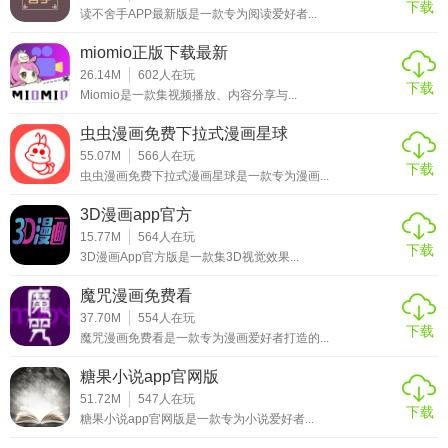
1、下载并安装app在手机上，运用第三方账号就能登录
下载
读不舍手APP最新版是一款专为阅读爱好者...
2、进入主页，在主页就能看到菏泽市最新的新闻资讯
miomio正版下载最新
26.14M
602
人在玩
3、挑选菏泽新闻，菏泽市以及菏泽市各个区县的新闻都能找
下载
Miomio是一款集视频播放、内容分享与...
到
虫虫漫画免费下拉式漫画星球
4、进入视听专区，在此可以找到本地的悉数电视频道
55.07M
566
人在玩
下载
虫虫漫画免费下拉式漫画星球是一款专为漫画...
5、点击直播菏泽，用户可以在线观看直播视频
3D漫画app官方
6、进入日子圈，各色各样的日子服务信息可以自主筛选
15.77M
564
人在玩
下载
3D漫画App官方版是一款集3D视觉效果...
【软件亮点】
魔咒漫画免费看
支撑在线、离线缓存看视频，时用户打发时刻最佳神器；
37.70M
554
人在玩
下载
魔咒漫画免费看是一款专为漫画爱好者打造的...
支撑模仿遥控器，妈妈再也不必担忧找不到电视遥控器
糖果小说app官网版
51.72M
547
人在玩
下载
糖果小说app官网版是一款专为小说爱好者...