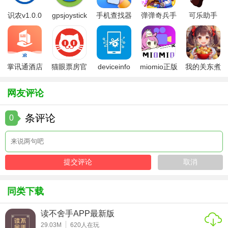
带着手机在身边可以随时阅读菏泽市的新闻，点击新闻标题
识农v1.0.0
gpsjoystick
手机查找器
弹弹奇兵手
可乐助手
就能获取新闻内容；
官方
app
游免费版
5.26版本
使用这个运用可以了解来自全球的新闻报道，世界上重要的
新闻工作可以及时了解；
掌讯通酒店
猫眼票房官
deviceinfo
miomio正版
我的关东煮
管理软件
方版
官方版
下载最新
小铺免费版
运用手机可以在线观看菏泽的本地电视节目，每个人可以自
在点播喜欢的节目频道；
网友评论
新闻直播的视频可以在线直接播放，观看新闻直播的时分可
条评论
0
以在讨论区与人沟通；
在此可以找到书记、市长的信箱，自己的主张、定见可以直
接发送书记市长信箱；
政府发布的政务揭露信息可以自主参与监督，每个人可以直
接参与网络问政；
同类下载
【运用说明】
读不舍手APP最新版
29.03M
620
人在玩