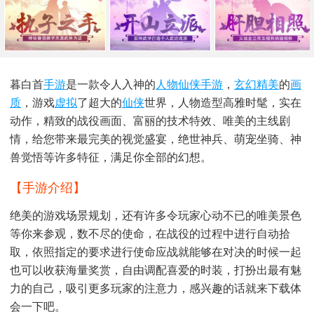
暮白首
手游
是一款令人入神的
人物
仙侠手游
，
玄幻
精美
的
画
质
，游戏
虚拟
了超大的
仙侠
世界，人物造型高雅时髦，实在
动作，精致的战役画面、富丽的技术特效、唯美的主线剧
情，给您带来最完美的视觉盛宴，绝世神兵、萌宠坐骑、神
兽觉悟等许多特征，满足你全部的幻想。
【手游介绍】
绝美的游戏场景规划，还有许多令玩家心动不已的唯美景色
等你来参观，数不尽的使命，在战役的过程中进行自动拾
取，依照指定的要求进行使命应战就能够在对决的时候一起
也可以收获海量奖赏，自由调配喜爱的时装，打扮出最有魅
力的自己，吸引更多玩家的注意力，感兴趣的话就来下载体
会一下吧。