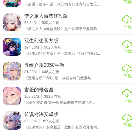
下载
这儿打开，多年的恩恩怨怨终于到了了结的时候了。玩家会
《追逐卡蕾多》是一款充满奇幻色彩与冒险元...
在这儿遇见能与你心意相通的女主，你们一起去查询当年的
梦之旅人游戏修改版
本相，想要化解这一场恩怨，不料，这是一场解不开的仇，
65.54M
530
人在玩
两边只要你死我活的下场才干罢休，最终你挑选与恶势力对
下载
《梦之旅人游戏修改版》是一款基于经典冒险...
抗，冒险战役的工作。
双生幻想官方版
194.53M
502
人在玩
下载
《双生幻想官方版》是一款融合了科幻与奇幻...
五维介质2050手游
81.88M
446
人在玩
下载
《五维介质2050》是一款融合科幻元素与...
害羞的椎名酱
102.91M
382
人在玩
下载
“害羞的椎名酱”是一款充满趣味与温馨氛围...
传说对决安卓版
85.28M
357
人在玩
下载
《传说对决》安卓版是一款由知名游戏开发商...