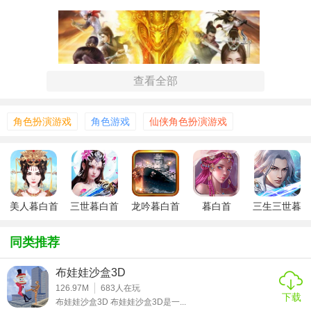
查看全部
角色扮演游戏
角色游戏
仙侠角色扮演游戏
【手游说明】
1.精致的游戏画面，运用3D游戏画面，让玩家360度体会到这
款游戏的魅力。
美人暮白首
三世暮白首
龙吟暮白首
暮白首
三生三世暮
2.强力炫酷的技术，特效十足，每一个技术都可以进行晋级，
手游
白首
晋级后技术更强力。
同类推荐
3.大量精彩的剧情等候玩家去探究，触发躲藏剧情还有成果奖
布娃娃沙盒3D
赏，十分的丰盛。
126.97M
683
人在玩
下载
布娃娃沙盒3D 布娃娃沙盒3D是一...
4.经过完结大量的使命来修行神通，不断提高个人等级来强化