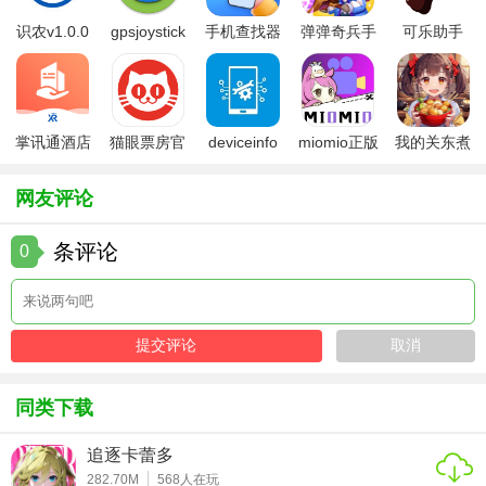
3、聚集来自世界各地的帅哥女孩，在网上亲密互动，还可以
识农v1.0.0
gpsjoystick
手机查找器
弹弹奇兵手
可乐助手
在游戏中成婚生子；
官方
app
游免费版
5.26版本
4、玩法立异的仙侠类手机游戏，激烈的游戏对局应战，面临
强壮的对手也不用害怕。
掌讯通酒店
猫眼票房官
deviceinfo
miomio正版
我的关东煮
管理软件
方版
官方版
下载最新
小铺免费版
【手游玩法】
网友评论
1、很震撼的场景营建，拥有着完美的故事剧情，带来的每一
场战役都显得酣畅淋漓；
条评论
0
2、成为这仙侠世界里的强壮主宰者，不断探究上古的隐秘，
在修行中逐步变得强壮起来；
3、种种仙法的修行将变得更加的有趣，并且具有许多高难度
奥秘的应战副本可以进行闯关。
同类下载
【手游点评】
追逐卡蕾多
这是一款在大型的奇幻修真手游，一场蓄意已久的诡计正在
282.70M
568
人在玩