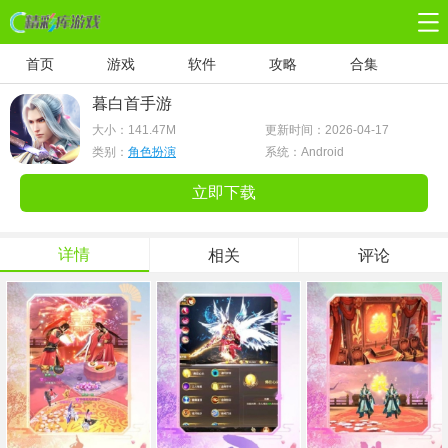
首页
游戏
软件
攻略
合集
暮白首手游
大小：
141.47M
更新时间：2026-04-17
类别：
角色扮演
系统：Android
立即下载
详情
相关
评论