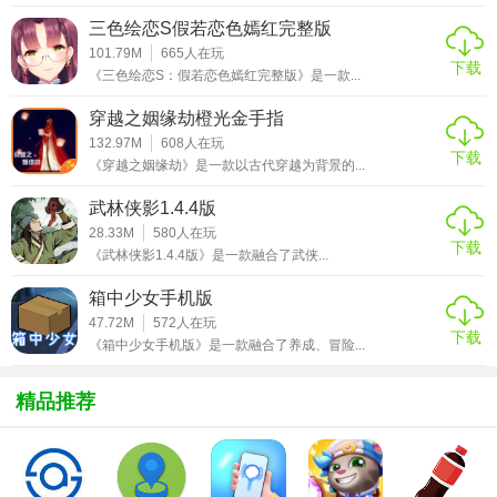
你的技术威力以及战力。
三色绘恋S假若恋色嫣红完整版
101.79M
665
人在玩
下载
【手游特色】
《三色绘恋S：假若恋色嫣红完整版》是一款...
1.精致唯美神话世界壮美山河任你欣赏，恢宏世界驰骋冒险，
穿越之姻缘劫橙光金手指
九州大陆探究历练。
132.97M
608
人在玩
下载
《穿越之姻缘劫》是一款以古代穿越为背景的...
2.多种工作给你不同玩法，自由专职解锁全新技术，灵敏调配
武林侠影1.4.4版
技术畅爽对战不同敌人。
28.33M
580
人在玩
下载
《武林侠影1.4.4版》是一款融合了武侠...
3.跌宕起伏剧情自由来探究，解锁躲藏副本使命获取顶级装
备，精彩绝伦玩法任你叱咤九州。
箱中少女手机版
47.72M
572
人在玩
【手游亮点】
下载
《箱中少女手机版》是一款融合了养成、冒险...
1、各种精彩的战役，有趣的游戏等候你去体会，扮演最喜爱
精品推荐
的人物来实现特殊的武术；
2、首要的宗门供你挑选，炫酷技术技和独特的武器供你学习
运用；