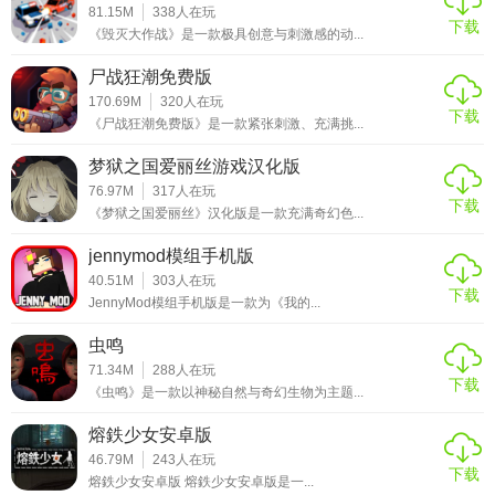
81.15M
338
人在玩
下载
《毁灭大作战》是一款极具创意与刺激感的动...
尸战狂潮免费版
170.69M
320
人在玩
下载
《尸战狂潮免费版》是一款紧张刺激、充满挑...
梦狱之国爱丽丝游戏汉化版
76.97M
317
人在玩
下载
《梦狱之国爱丽丝》汉化版是一款充满奇幻色...
jennymod模组手机版
40.51M
303
人在玩
下载
JennyMod模组手机版是一款为《我的...
虫鸣
71.34M
288
人在玩
下载
《虫鸣》是一款以神秘自然与奇幻生物为主题...
熔鉄少女安卓版
46.79M
243
人在玩
下载
熔鉄少女安卓版 熔鉄少女安卓版是一...