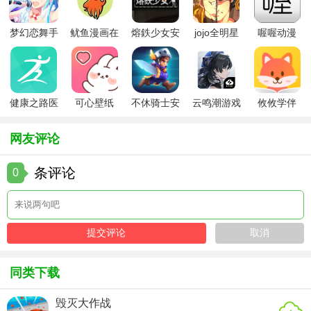
玩家需要做的就是控制着你的角色在游戏的迷宫地图中迸行
探索
梦幻恋舞手
鱿鱼漫画在
熔鉄少女安
jojo全明星
喔喔动漫
还有超多的地國场景和督种任务等着玩家来解锁挑战。
游
线版
卓版
大乱斗全人
物
健康之路医
可心壁纸
不休骑士安
云鸣潮游戏
攸攸学伴
务版
app手机版
卓版
网友评论
条评论
0
同类下载
毁灭大作战