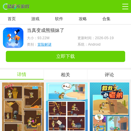
首页
游戏
软件
攻略
合集
当真变成熊猫妹了
大小：
93.22M
更新时间：2026-05-19
类别：
冒险解谜
系统：Android
立即下载
详情
相关
评论