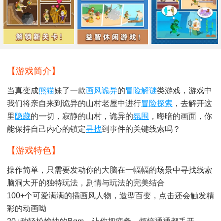
【游戏简介】
当真变成
熊猫
妹了一款
画风
诡异
的
冒险解谜
类游戏，游戏中
我们将亲自来到诡异的山村老屋中进行
冒险探索
，去解开这
里
隐藏
的一切，寂静的山村，诡异的
氛围
，晦暗的画面，你
能保持自己内心的镇定
寻找
到事件的关键线索吗？
【游戏特色】
操作简单，只需要发动你的大脑在一幅幅的场景中寻找线索
脑洞大开的独特玩法，剧情与玩法的完美结合
100+个可爱满满的插画风人物，造型百变，点击还会触发精
彩的动画呦