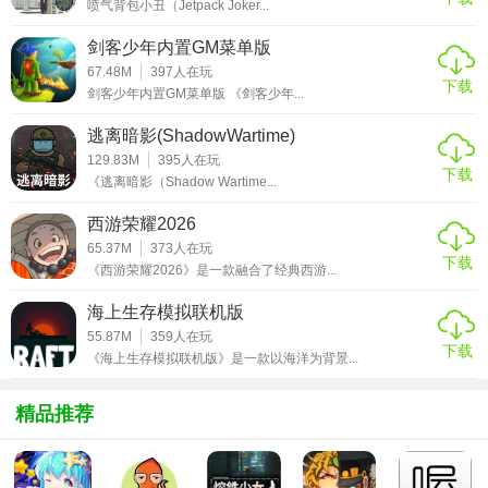
喷气背包小丑（Jetpack Joker...
找，快去驱散迷雾。
剑客少年内置GM菜单版
3、凶手总是会隐藏地很好，与其展开一场斗智斗勇的作战，
67.48M
397
人在玩
玩法都很给力。
下载
剑客少年内置GM菜单版 《剑客少年...
【游戏玩法】
逃离暗影(ShadowWartime)
129.83M
395
人在玩
下载
游戏中每个角色所触发剧情都不一样，玩家可以在游戏中体
《逃离暗影（Shadow Wartime...
验到多种不用的游戏剧情结果。游戏中的玩法复杂多样各种
西游荣耀2026
烧脑的谜题等待玩家探索，更多多达百种的支线剧情和玩法
65.37M
373
人在玩
相互贯通连接，让游戏在体验游戏之余还能感受到游戏中每
下载
《西游荣耀2026》是一款融合了经典西游...
一个奇妙的故事和内容。
海上生存模拟联机版
【游戏点评】
55.87M
359
人在玩
下载
《海上生存模拟联机版》是一款以海洋为背景...
游戏比较烧脑，每一关都需要自己不断的去研究和破解。
精品推荐
注意自己的思维意识的锻炼，能够培养大家独立思考的能
力。