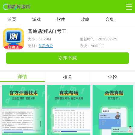
首页
游戏
软件
攻略
合集
普通话测试自考王
大小：
61.29M
更新时间：2026-07-25
类别：
学习办公
系统：Android
立即下载
详情
相关
评论