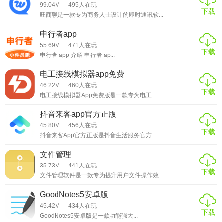
99.04M
495
人在玩
容易通过，各种考试题目都有，并且全部都是历年的考试真
下载
旺商聊是一款专为商务人士设计的即时通讯软...
题，大家可以放心在线练习，智能化的普通话发音纠正更有
全新的线上互动专区等等，软件功能多多值得一试，快来下
申行者app
55.69M
471
人在玩
载吧！
下载
申行者 app 介绍 申行者 ap...
电工接线模拟器app免费
46.22M
460
人在玩
下载
电工接线模拟器App免费版是一款专为电工...
抖音来客app官方正版
45.80M
456
人在玩
下载
抖音来客App官方正版是抖音生活服务官方...
文件管理
35.73M
441
人在玩
下载
文件管理软件是一款专为提升用户文件操作效...
GoodNotes5安卓版
45.42M
434
人在玩
下载
GoodNotes5安卓版是一款功能强大...