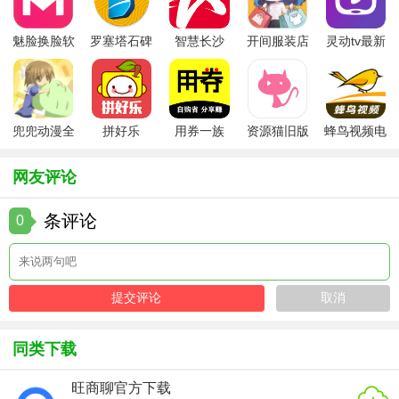
绩更优。
魅脸换脸软
罗塞塔石碑
智慧长沙
开间服装店
灵动tv最新
普通话测试自考王app
亮点
件
安卓版
app
手机版
版本
1、所有的考试环境都是真实模拟的，这样在你练习的时候也
能够更好的去熟悉考试的环境，让你有一个很好地心理准
兜兜动漫全
拼好乐
用券一族
资源猫旧版
蜂鸟视频电
备；
集在线播放
视剧全集
2、你的成绩会为你做出更好的总结，并且为你分析自己的弱
网友评论
项，上面也会有专项练习，让你能够更好地去提升自己的水
平；
条评论
0
3、在你的每一次考试之后，会有老师帮助你进行练习，而且
上面也会有很多的朗读技巧，让你能够在上面有一个很好地
学习环境。
普通话测试自考王app测评
同类下载
普通话测试自考王app是一款专注于普通话测试的手机软件，
旺商聊官方下载
在平台里面就可以来模拟考试，这样在考试的时候也能更加