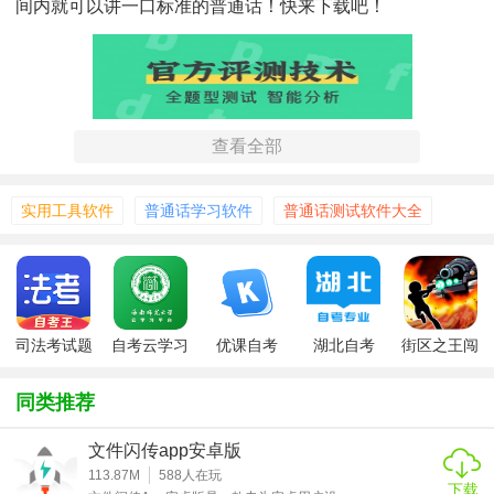
间内就可以讲一口标准的普通话！快来下载吧！
查看全部
实用工具软件
普通话学习软件
普通话测试软件大全
司法考试题
自考云学习
优课自考
湖北自考
街区之王闯
库自考王
app官方版
关版
同类推荐
普通话测试自考王app特色
文件闪传app安卓版
1、普通话发音测试：多样化普通话水平测试60篇、普通话标
113.87M
588
人在玩
下载