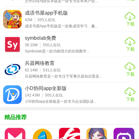
文件闪传App安卓版是一款专为安卓用户设...
准训练、普通话水平测试训练、专业的普通话考试教程
成语书屋app手机版
2、专项练习：基础普通话、普通话考试标准、与大师在线30
42M
555
人在玩
天学习普通话
下载
成语书屋App手机版是一款集成语学习、趣...
3、精选课程：为你提供多样式普通话课程学习，初级、中
symbolab免费
级、高级、多样式分类，一次掌握
36.10M
550
人在玩
下载
Symbolab是一款功能强大的在线数学...
普通话测试自考王app功能
兵器网络教育
1、水平模拟测试：模拟真实考场，人工智能测评报告，快速
82.14M
531
人在玩
下载
了解自己普通话的真实水平。
兵器网络教育是一款专注于军事兵器知识普及...
2、全面的考试指南：就算你是一个小白，也能快速了解到普
小D协同app全新版
通话考试的流程、规则等信息，助你快速进入备考。
142.43M
505
人在玩
下载
小D协同app全新版是一款专为企业团队设...
3、难点突破：13个常见难点各个击破，让你无惧考试，普通
话变得更加标准。
精品推荐
4、专项练习：提供全面的声母、韵母、声调、单音节字、多
音节词、短文朗读等练习，薄弱环节针对性练习，让考试成