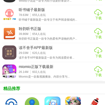
Wild轻小说是一款专为轻小说爱好者设计...
六月听书网app功能
听书铺子最新版
1、六月听书网支持在线播放小说的录播音频，可以直接点击
78.63M
655
人在玩
下载
收听录播的小说；
听书铺子最新版是一款专注于有声阅读领域的...
2、收听可以与主播实时互动，一起畅聊武侠，释放你的武侠
聆韵听书正版
39.86M
654
人在玩
情怀；
下载
聆韵听书正版是一款专为热爱有声读物的用户...
3、提供弹幕的功能，可以一边收听小说一边发布弹幕指点群
读不舍手APP最新版
豪戏。
29.03M
620
人在玩
下载
读不舍手APP最新版是一款专为阅读爱好者...
六月听书网app特色
miomio正版下载最新
1、精雕细琢，阅读器如丝滑般流畅，带给你更好的阅读体
26.14M
602
人在玩
下载
验。
Miomio是一款集视频播放、内容分享与...
2、实时推送更新，追更必备，让你畅享阅读盛宴。
精品推荐
3、多种个性化阅读模式，品味阅读。
4、三十个大分类，上千个标签，权威小说榜单，一站式精彩