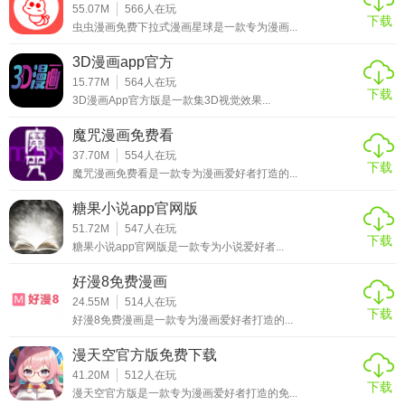
55.07M
566
人在玩
六月听书网app是一款支持听书看书等多种功能的阅读软件，
下载
虫虫漫画免费下拉式漫画星球是一款专为漫画...
平台收录了上千万本小说，而且还可以支持在线听说，只需
要选择想要看的小说就可以进行收听了，所有的有声小说的
3D漫画app官方
章节内容为您进行清晰的分类罗列，快速的找到所想聆听的
15.77M
564
人在玩
下载
3D漫画App官方版是一款集3D视觉效果...
章节内容，还可以和其他的书友们进行互动，收听可以与主
播实时互动，一起畅聊武侠，释放你的武侠情怀，喜欢的伙
魔咒漫画免费看
伴们快来下载体验吧！
37.70M
554
人在玩
下载
魔咒漫画免费看是一款专为漫画爱好者打造的...
糖果小说app官网版
51.72M
547
人在玩
下载
糖果小说app官网版是一款专为小说爱好者...
好漫8免费漫画
24.55M
514
人在玩
下载
好漫8免费漫画是一款专为漫画爱好者打造的...
漫天空官方版免费下载
41.20M
512
人在玩
下载
漫天空官方版是一款专为漫画爱好者打造的免...