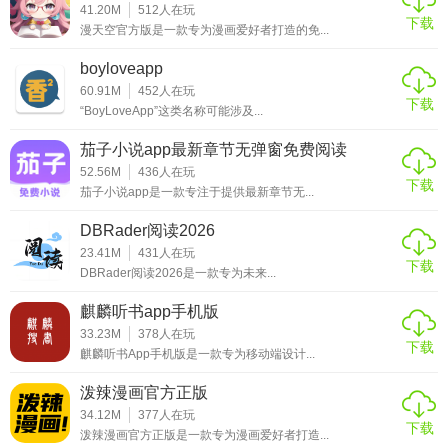
41.20M
512
人在玩
下载
5、优质视频
漫天空官方版是一款专为漫画爱好者打造的免...
精选视频，知识多元融合
boyloveapp
60.91M
452
人在玩
下载
6、即时聊天
“BoyLoveApp”这类名称可能涉及...
志同道合，交流爱好
茄子小说app最新章节无弹窗免费阅读
52.56M
436
人在玩
7、文化机构
下载
茄子小说app是一款专注于提供最新章节无...
万人武术机构遍布全国
DBRader阅读2026
23.41M
431
人在玩
太极功夫软件亮点
下载
DBRader阅读2026是一款专为未来...
1、线上线下结合教学，快速掌握太极拳精髓。
麒麟听书app手机版
33.23M
378
人在玩
2、轻松发布动态交流互动，弘扬太极文化，传承国粹精华。
下载
麒麟听书App手机版是一款专为移动端设计...
3、精彩赛事实时转播，赛场风云随时观看，直播随时看。
泼辣漫画官方正版
4、一键申请传承认证，成为太极拳正式传人，拥有正规身
34.12M
377
人在玩
下载
泼辣漫画官方正版是一款专为漫画爱好者打造...
份。