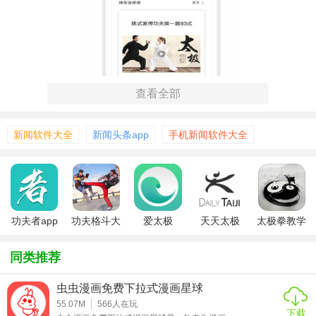
查看全部
新闻软件大全
新闻头条app
手机新闻软件大全
太极功夫软件简介
“太极功夫”是以太极文化为核心，以传统文化传播与产业化为
主题，集小视频、资讯、即时通讯、直播四大工具于一体的
功夫者app
功夫格斗大
爱太极
天天太极
太极拳教学
融合媒体平台。文化频道包括太极、中医、国学；商业频道
师
通
包括房地产、商场、酒店、机票、礼品卡等，每个频道的内
同类推荐
容将不断丰富和完善。 《太极功夫》以多种媒体形式和综合
视角，为用户打造一个了解和学习各种传统武术、中医、中
虫虫漫画免费下拉式漫画星球
华文化的在线平台；文化朋友、体育朋友、爱好朋友的在线
55.07M
566
人在玩
下载