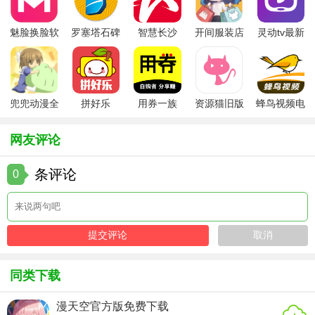
领略太极宗师的风采。
魅脸换脸软
罗塞塔石碑
智慧长沙
开间服装店
灵动tv最新
3、太极圈
件
安卓版
app
手机版
版本
太极人的自由交友、讨论、互动平台。
太极功夫软件功能
兜兜动漫全
拼好乐
用券一族
资源猫旧版
蜂鸟视频电
集在线播放
视剧全集
1、名师、团队展播
网友评论
领略太极宗师的风采。
条评论
0
2、太极圈
太极人的自由交友、讨论、互动平台。
3、健康养生
健康商城，守护您的健康
同类下载
4、在线课程
漫天空官方版免费下载
名师自修课，在线学武术