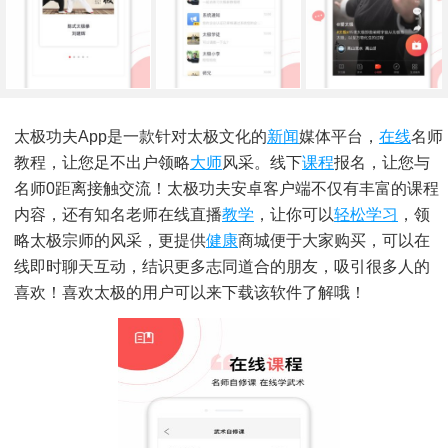
太极功夫app是一款针对太极文化的
新闻
媒体平台，
在线
名师
教程，让您足不出户领略
大师
风采。线下
课程
报名，让您与
名师0距离接触交流！太极功夫安卓客户端不仅有丰富的课程
内容，还有知名老师在线直播
教学
，让你可以
轻松
学习
，领
略太极宗师的风采，更提供
健康
商城便于大家购买，可以在
线即时聊天互动，结识更多志同道合的朋友，吸引很多人的
喜欢！喜欢太极的用户可以来下载该软件了解哦！