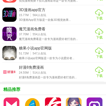
交流平台；传统文化领域的机构和个人的平台。太极功夫与
虫虫漫画免费下拉式漫画星球是一款专为漫画...
时俱进，以互联网思维传承和传播中国传统文化，提供以文
3D漫画app官方
化产业化为导向的文化服务产品。
15.77M
564
人在玩
下载
3D漫画App官方版是一款集3D视觉效果...
太极功夫软件说明
魔咒漫画免费看
1、全新app上线，太极人的自留地。
37.70M
554
人在玩
下载
魔咒漫画免费看是一款专为漫画爱好者打造的...
2、太极课程——在线名师教程，让您足不出户领略大师风
采。线下课程报名，让您与名师0距离接触交流。
糖果小说app官网版
51.72M
547
人在玩
3、丰富多彩的太极内容，尽在“太极功夫”。
下载
糖果小说app官网版是一款专为小说爱好者...
太极功夫软件特色
好漫8免费漫画
24.55M
514
人在玩
下载
1、太极课程
好漫8免费漫画是一款专为漫画爱好者打造的...
在线名师教程，让您足不出户领略大师风采。线下课程报
精品推荐
名，让您与名师零距离接触交流。
2、名师、团队展播