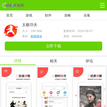
首页
游戏
软件
攻略
合集
太极功夫
大小：
109.36M
更新时间：2026-08-07
类别：
新闻阅读
系统：Android
立即下载
详情
相关
评论