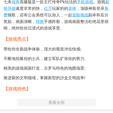
七杀
传奇
高爆版是一款主打传奇pk玩法的
手机游戏
。游戏
刷
怪升级
速度非常的快，
亿万
玩家的的
选择
，顶级神装登录
免
费
领取，还有公会系统可以加入，一起
冒险挑战
副本和瓜分
奖励，画面清晰，
特效
手感炸裂，游戏画面整洁杜绝花里胡
哨，绝对给你沉浸式的游戏享受。
【游戏亮点】
带给你全新战争体验，强大的视觉冲击快感;
不断地招募你的士兵，建立军队扩张你的势力;
精美的游戏画面打造，古罗马特色的地图场景;
推进新的文明领域，掌握新型的沙盒文明战争!
【游戏特色】
1、万千美景，极致视觉盛宴，幻斗副本等你战；
查看全部
2、高清画质，仙逆征途，魔域厮杀，无尽热血；