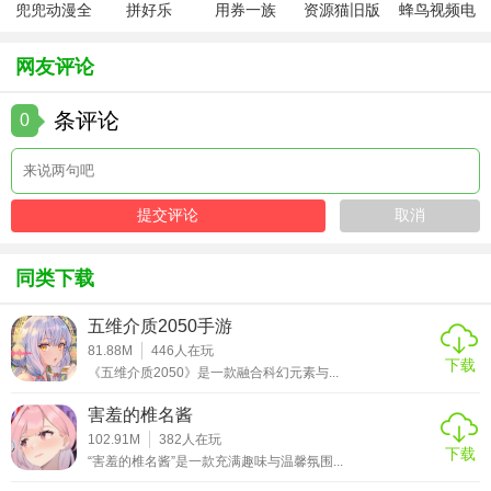
兜兜动漫全
拼好乐
用券一族
资源猫旧版
蜂鸟视频电
集在线播放
视剧全集
网友评论
条评论
0
同类下载
五维介质2050手游
81.88M
446
人在玩
下载
《五维介质2050》是一款融合科幻元素与...
害羞的椎名酱
102.91M
382
人在玩
下载
“害羞的椎名酱”是一款充满趣味与温馨氛围...