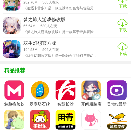
282.70M
568
人在玩
下载
《追逐卡蕾多》是一款充满奇幻色彩与冒险元...
战斗动作流畅，出色的光影效果和极佳的打击感绝对会让你
爱不释手!
梦之旅人游戏修改版
65.54M
530
人在玩
丰富的角色定位和战斗风格任你体验，尽情享受酣畅淋漓的
下载
《梦之旅人游戏修改版》是一款基于经典冒险...
热血战斗!
双生幻想官方版
【游戏点评】
194.53M
502
人在玩
下载
《双生幻想官方版》是一款融合了科幻与奇幻...
这是一款复刻经典传奇世界的RPG即时战斗手游，出色的画
面渲染引领着玩家走进原汁原味的玛法世界，壮丽恢弘的大
精品推荐
陆有着无数精彩内容等待着玩家的体验。当战斗规模不断的
扩大，直到席卷了整个传奇世界，荣耀的争夺也在此时来到
了巅峰，喜欢的小伙伴快来下载吧！
魅脸换脸软
罗塞塔石碑
智慧长沙
开间服装店
灵动tv最新
件
安卓版
app
手机版
版本