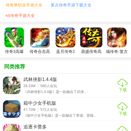
传奇单职业手游大全
复古传奇手游下载大全
3、捕捉萌宠，携手组队，激爽厮杀，嗜血屠魔。
h5传奇手游大全
【游戏玩法】
1、角色真实扮演，让玩家代入感极强。
2、公平竞争，装备全靠爆，元宝全靠给
传奇3高爆
传奇合击高
蓝月传奇2
鼎盛传奇高
城传奇-复古
3、游戏还原了经典传奇的大部分玩法，比如定时举行的沙巴
版高爆版
爆版
高爆版
爆版
高爆版ios
克争夺战，热血无极限!
同类推荐
4、丰富的玩法，让你重返到最为激情的热血时代，在这展开
一场全新的旅程。
武林侠影1.4.4版
28.33M
580
人在玩
下载
【游戏攻略】
《武林侠影1.4.4版》是一款融合了武侠...
野外BOSS激战，掉落率非常高，各式各样的神级装备等待你
箱中少女手机版
47.72M
572
人在玩
来领取。
下载
《箱中少女手机版》是一款融合了养成、冒险...
超多充值返利的活动，1元就能领取88888元宝，同时还送多
追逐卡蕾多
种礼包。