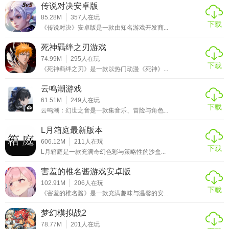
传说对决安卓版
85.28M
357
人在玩
下载
《传说对决》安卓版是一款由知名游戏开发商...
死神羁绊之刃游戏
74.99M
295
人在玩
下载
《死神羁绊之刃》是一款以热门动漫《死神》...
云鸣潮游戏
61.51M
249
人在玩
下载
云鸣潮：幻世之音是一款集音乐、冒险与角色...
L月箱庭最新版本
606.12M
211
人在玩
下载
L月箱庭是一款充满奇幻色彩与策略性的沙盒...
害羞的椎名酱游戏安卓版
102.91M
206
人在玩
下载
《害羞的椎名酱》是一款充满趣味与温馨的安...
梦幻模拟战2
78.77M
201
人在玩